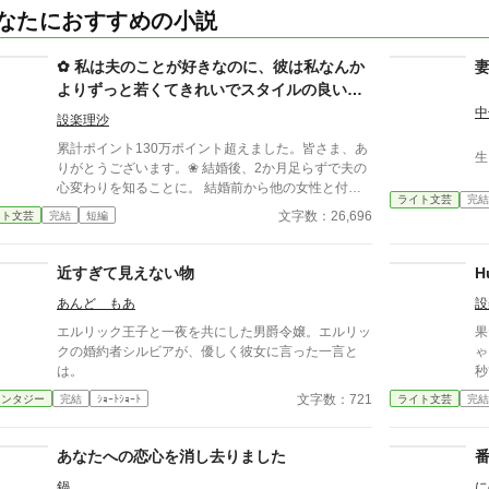
なたにおすすめの小説
✿ 私は夫のことが好きなのに、彼は私なんか
よりずっと若くてきれいでスタイルの良い女
が好きらしい
中
設楽理沙
累計ポイント130万ポイント超えました。皆さま、あ
生
りがとうございます。❀ 結婚後、2か月足らずで夫の
心変わりを知ることに。 結婚前から他の女性と付き
ライト文芸
完結
合っていたんだって。 それならそうと、ちゃんと話
文字数：26,696
イト文芸
完結
短編
してくれていれば、結婚なんて しなかった。 呆れた
私はすぐに家を出て自立の道を探すことにした。 そ
れなのに、私と別れたくないなんて信じられない 世
近すぎて見えない物
H
迷言を言ってくる夫。 だめだめ、信用できないから
あんど もあ
設
ね～。 さようなら。 ＊＊＊＊＊＊*.✿..✿.*＊＊＊＊＊
＊ ◇｜日比野滉星《ひびのこうせい》32才 会
エルリック王子と一夜を共にした男爵令嬢。エルリッ
果
社員 ◇ 日比野ひまり 32才 ◇ 石田唯 29
クの婚約者シルビアが、優しく彼女に言った一言と
ゃ
才 滉星の同僚 ◇新堂冬也
は。
秒? 何気ない隠し
25才 ひまりの転職先の先輩(鉄道会社) 2025.4.11
てい
文字数：721
ァンタジー
完結
ｼｮｰﾄｼｮｰﾄ
ライト文芸
完結
完結 25649字
像
あなたへの恋心を消し去りました
鍋
に