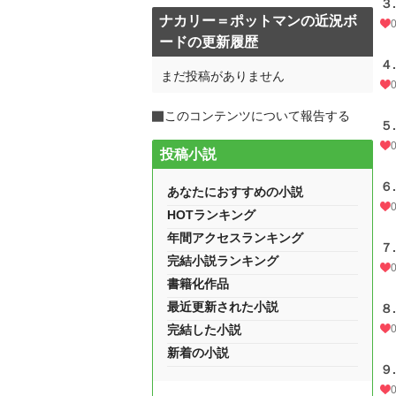
３
ナカリー＝ポットマンの近況ボ
ードの更新履歴
４
まだ投稿がありません
このコンテンツについて報告する
５
投稿小説
６
あなたにおすすめの小説
HOTランキング
年間アクセスランキング
７
完結小説ランキング
書籍化作品
最近更新された小説
８
完結した小説
新着の小説
９