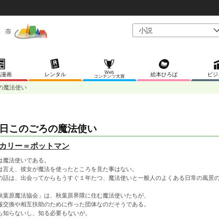
Web
稿漫画
レンタル
絵本ひろば
ビジ
コンテンツ大賞
の魔法使い
日このごろの魔法使い
カリー＝ポットマン
は魔法使いである。
は言え、彼女が魔法を使ったところを見た事はない。
の話は、出会ってからもうすぐ１年たつ、魔法使いと一般人のよくある日常の風景
秋葉原魔法協会」は、秋葉原界隈に住む魔法使いたちが、
報交換や相互扶助のために作った団体なのだそうである。
も知らないし、知る必要もないが。