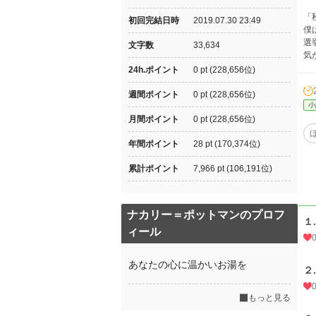
「
初回完結日時
2019.07.30 23:49
僕
選
文字数
33,634
気
24h.ポイント
0 pt (228,656位)
週間ポイント
0 pt (228,656位)
小
月間ポイント
0 pt (228,656位)
年間ポイント
28 pt (170,374位)
累計ポイント
7,966 pt (106,191位)
ナカリー＝ポットマンのプロフ
１
ィール
あなたの心に温かいお湯を
２
もっと見る