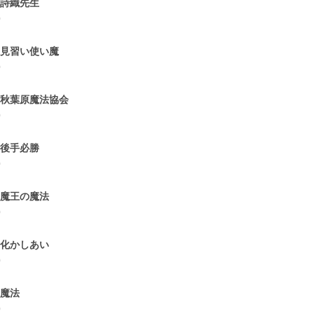
.詩織先生
0
.見習い使い魔
0
.秋葉原魔法協会
0
.後手必勝
0
.魔王の魔法
0
.化かしあい
0
.魔法
0