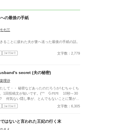
妻への最後の手紙
七七三
きることに疲れた夫が妻へ送った最後の手紙の話。
文字数：2,779
ｼｮｰﾄｼｮｰﾄ
usband's secret (夫の秘密)
楽理沙
たして・・ 秘密などあったのだろうか! むちゃくち
、1回投稿文が短いです。(^^ゞ💦ｱｾｱｾ 10秒～30
事が、とんでもないことに繋がっ
くこともあるんですね。 ❦ イラストはAI生成画
文字数：6,305
ｼｮｰﾄｼｮｰﾄ
 自作
番ではないと言われた王妃の行く末
のまえ