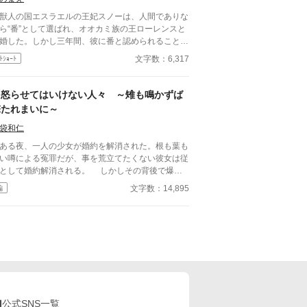
人の国エスラエルの王妃スノーは、人間でありな
ら“番”として選ばれ、オオカミ族の王ローレンスと
婚した。しかし三年間、彼に番と認められることも
されることもなく、白い結婚のまま冷遇され続け
文字数：6,317
ﾄｼｮｰﾄ
て国に尽くしてきたスノー
ったが、ある日、ローレンスが別の令嬢レイアーを
妊させ、側妃として迎えると知る。ついに心が折れ
怒らせてはいけない人々 ～雉も鳴かずば
スノーは離縁を決意し、国を去ろうとする。 し
撃たれまいに～
しその道中、レイアー嬢の実家の襲撃に遭い、スノ
は命を落とす寸前、自身の命と引き換えに広域回復
袋和仁
で多くの命を救う。 これでスノーの、人生は
る夜、一人の少女が婚約を解消された。根も葉も
りのはずだった。 だが次に目を覚ますと、ス
い噂による冤罪だが、事を荒立てたくない彼女は従
ーは三年前の結婚式当日に戻っていた。何度死んで
して婚約解消される。 しかしその背後で爆音
、何度拒絶しても、結婚式の誓いの瞬間へと戻され
轟き、一人の男性が姿を見せた。彼は少女の父親。
文字数：14,895
編
、スノーは何度も死を選ぶ
らせてはならない人々に繋がる少女の婚約解消
――。
、思わぬ展開を導きだす。 なんとなくの一気書
。御笑覧下さると幸いです。
公式SNS一覧