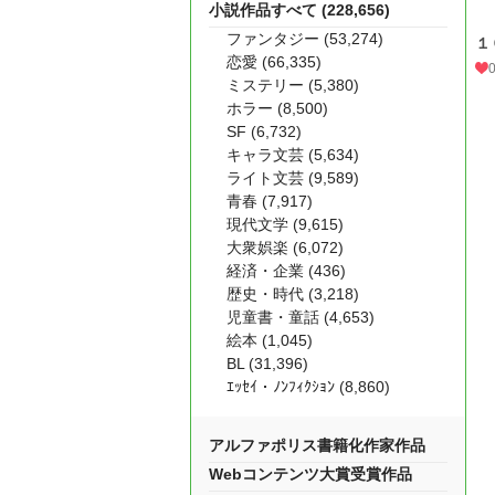
小説作品すべて (228,656)
ファンタジー (53,274)
１
恋愛 (66,335)
ミステリー (5,380)
ホラー (8,500)
SF (6,732)
キャラ文芸 (5,634)
ライト文芸 (9,589)
青春 (7,917)
現代文学 (9,615)
大衆娯楽 (6,072)
経済・企業 (436)
歴史・時代 (3,218)
児童書・童話 (4,653)
絵本 (1,045)
BL (31,396)
ｴｯｾｲ・ﾉﾝﾌｨｸｼｮﾝ (8,860)
アルファポリス書籍化作家作品
Webコンテンツ大賞受賞作品