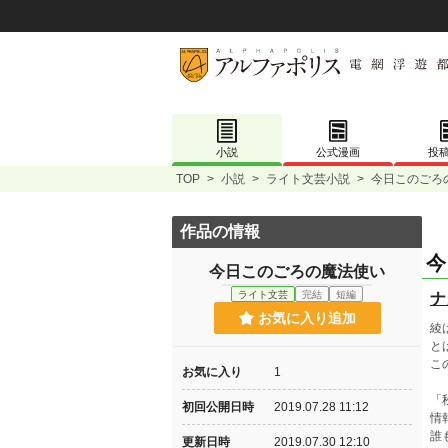
小説
公式漫画
投
TOP
>
小説
>
ライト文芸小説
>
今日このごろ
作品の情報
今
今日このごろの魔法使い
ライト文芸
完結
短編
ナ
お気に入り追加
綾
と
こ
お気に入り
1
「
初回公開日時
2019.07.28 11:12
情
誰
更新日時
2019.07.30 12:10