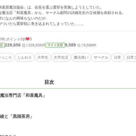
秋葉原魔法協会」は、会長を選ぶ選挙を実施しようとしていた。
は魔法店「和喜魔具」から、サークル顧問の詩織先生の立候補を依頼される。
挙になんの興味もないのだが、
がついたら選挙戦に巻き込まれてしまっていた……。
24h.ポイント
0pt
0
228,656
9,589
位 / 228,656件
位 / 9,589件
説
ライト文芸
ほっこり
じんわり
大学生
大学生活
魔法使い
サークル
日常
日常
目次
.魔法専門店「和喜魔具」
0
.綾と「黒猫茶房」
0