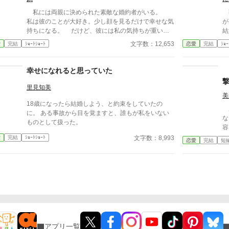
私には両親に決められた素敵な婚約者がいる。
獣
私は彼のことが大好き。少し顔を見るだけで幸せな気
が
持ちになる。 だけど、彼には私の気持ちが重いみ
結
たい。 今、彼には憧れの人がいる。その人は大人
愛
文字数：12,653
愛
完結
ｼｮｰﾄｼｮｰﾄ
恋愛
完結
ｼｮｰ
びた雰囲気をもつ二つ上の先輩。 彼は心は自由で
る。 それでも王妃とし
いたい言っていた。 その女性と話す時、私には見
だ
せない楽しそうな笑顔を向ける貴方を見て、胸が張り
懐
幸せになれると思っていた
裂けそうになる。 友人たちは言う。お互いに干渉
た
しない割り切った夫婦のほうが気が楽だって……。
か
里見知美
だから私は彼が自由になれるように、魔女にこの激
ー
美
18歳になったら結婚しよう、と約束をしていたの
しい気持ちを封印してもらったの。 ※このお話はハ
魔法
あ
に。 ある事故から目を覚ますと、誰もが私をいない
ッピーエンドではありません。 ※短いお話でサクサ
終わ
な
ものとして扱った。
クと進めたいと思います。
ノ
容と
も
が
文字数：8,993
愛
完結
ｼｮｰﾄｼｮｰﾄ
恋愛
完結
短
る。 番から逃れようと
怒
が
が
き
アプリ一覧