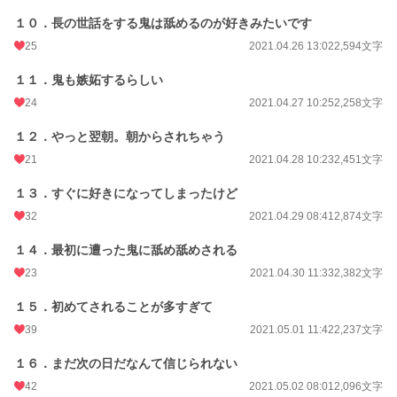
１０．長の世話をする鬼は舐めるのが好きみたいです
更新日時
2021.09.30 13:26
25
2021.04.26 13:02
2,594文字
初回公開日時
2021.04.17 20:17
１１．鬼も嫉妬するらしい
週間ポイント
629 pt (12,491 位)
24
2021.04.27 10:25
2,258文字
月間ポイント
3,105 pt (11,941 位)
１２．やっと翌朝。朝からされちゃう
年間ポイント
41,914 pt (11,917 位)
21
2021.04.28 10:23
2,451文字
累計ポイント
1,923,181 pt (2,949 位)
１３．すぐに好きになってしまったけど
32
2021.04.29 08:41
2,874文字
１４．最初に遭った鬼に舐め舐めされる
23
2021.04.30 11:33
2,382文字
１５．初めてされることが多すぎて
39
2021.05.01 11:42
2,237文字
１６．まだ次の日だなんて信じられない
42
2021.05.02 08:01
2,096文字