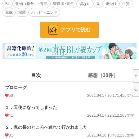
日後人型の魔物である「鬼」に嫁ぐこととなった。
BL
化物（複数）×青年
聖職者×青年
切ない
鬼
総受け
生贄
嫁ぐ相手である「鬼」は一体とは限らない。もしかしたら複数に犯されてしまう
花嫁
溺愛
ハッピーエンド
かもしれないという不安を抱えながら、ウイは世話係と称する聖職者と共に森の
奥へと足を向けたのだった。
最初のうちは甘さ控えめですがすぐにどんどん甘くなります。
アプリで読む
天使シリーズですが、他の作品との絡みはありません。単体でお楽しみいただけ
ます。
童貞処女の青年が見た目悪魔の鬼たちに嫁ぎ、毎日あんあん甘く啼かされてしま
う物語です。
化物（複数）×青年。聖職者×青年。総受け。おもらし（小スカ）あり／結腸責
め／乳首責め／尿道責め／溺愛／体格差／肛門拡張あり。エロエロです。魔物
目次
感想（38件）
（触手など）も使われたりします。ハッピーエンド。
（注：他の天使も出てきます。そちらは快楽堕ちしています）
プロローグ
天使設定：この世界の住人は三十歳までに童貞を失わないと「天使」になり、そ
50
2021.04.17 20:17
1,455文字
れは尻穴に男根を受け入れて精を注がれないと死んでしまう。「天使」は尻穴が
丈夫でとても感じやすい。魔物がいくら乱暴に犯しても死なないで感じまくると
１．天使になってしまった
いう魔物好みの生態。ただし少しでも傷つけると感染症などにかかって死にやす
くなるので、尻穴以外は大事に扱う必要がある。
41
2021.04.17 22:21
2,263文字
詳しい設定については「天使さまの愛で方」参照のこと→https://fujossy.jp/book
２．鬼の長のところへ連れて行かれました
s/17868
31
2021.04.18 18:47
2,236文字
（同世界観のお話時系列：冴えないサラリーマン～→イケメンだけど短小→巨人