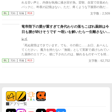
れる甘い声と、内側を執拗に掻き回す熱。翌朝、自室で目覚めた
パックに、昨夜の記憶はない。ただ、疼くような下腹部の熱だけ
が残っていた。 相談しようと向かった相手こそが、自分を侵食し
文字数：2,509
BL
完結
短編
R18
ている張本人だとも知らずに、パックは父の部屋の扉を開く。 こ
のお話はムーンライトでも投稿してます〜
竜帝陛下の愛が重すぎて身代わりの落ちこぼれ薬師は今
日も腰が砕けそうです 〜呪いを解いたら一生離さないと
宣言されました〜
レイ
「死ぬ覚悟はできています。でも、その前に……お口、あーんし
てください」 魔力を持たない「無能」として実家で虐げられてい
た薬師のエリアン。 彼に下されたのは、触れるものすべてを焼き
尽くす「死の竜帝」ヴァレリウスへの、身代わりの婚姻だった。
文字数：62,752
BL
完結
長編
R15
アプリ一覧