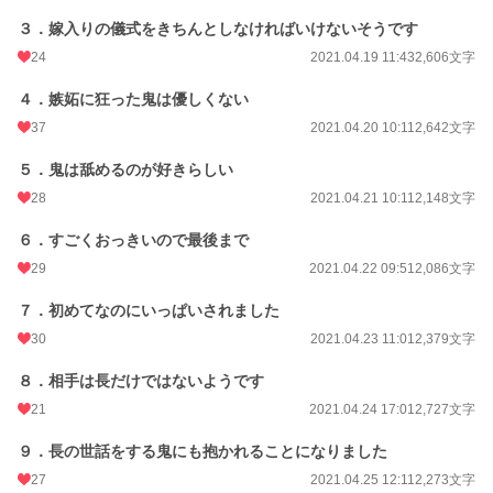
族に二人がかりで～→敏感なイケメン騎士は～→ナルシストな僕のオナホ）
３．嫁入りの儀式をきちんとしなければいけないそうです
この他に同人誌で発表したもの（完売済）、電子書籍があります。よろろん。
24
2021.04.19 11:43
2,606文字
表紙の写真はフリー写真素材イメージスタイル様からお借りしました。
４．嫉妬に狂った鬼は優しくない
ハル（@rendan_h）さんよりインスピレーションを受けました。ありがとうご
37
2021.04.20 10:11
2,642文字
ざいます♪
５．鬼は舐めるのが好きらしい
8/20 本編完結しました！
28
2021.04.21 10:11
2,148文字
8/21 19:46 最終話にオマケを追加しました！
６．すごくおっきいので最後まで
9/28 長視点の番外編を上げました！ fujossyにも投稿しましたー
29
2021.04.22 09:51
2,086文字
9/29 ウイ視点の番外編を上げました！
７．初めてなのにいっぱいされました
小説
10,230 位 / 228,623 件
30
2021.04.23 11:01
2,379文字
BL
2,227 位 / 31,393 件
８．相手は長だけではないようです
21
2021.04.24 17:01
2,727文字
お気に入り
2,317
９．長の世話をする鬼にも抱かれることになりました
24h.ポイント
106 pt
27
2021.04.25 12:11
2,273文字
文字数
209,930