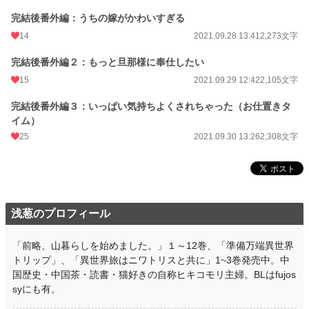
完結後番外編：うちの嫁がかわいすぎる
14
2021.09.28 13:41
2,273文字
完結後番外編２：もっと旦那様に奉仕したい
15
2021.09.29 12:42
2,105文字
完結後番外編３：いっぱい気持ちよくされちゃった（お仕置きタ
イム）
25
2021.09.30 13:26
2,308文字
浅葱のプロフィール
「前略、山暮らしを始めました。」１～12巻、「準備万端異世界
トリップ」、「異世界旅はニワトリスと共に」1~3巻発売中。中
国歴史・中国茶・読書・猫好きの自称ヒキコモリ主婦。BLはfujos
syにも有。