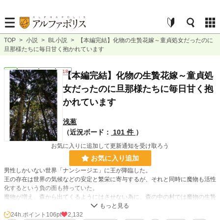
TOP
>
小説
>
BL小説
>
【本編完結】化物の生贄花嫁～童貞処女だったのに
旦那様たちに毎日甘く抱かれています
BL
連載中
長編
R18
【本編完結】化物の生贄花嫁～童貞処
女だったのに旦那様たちに毎日甘く抱
かれています
浅葱
（近況ボード：
101 件
）
お気に入りに追加して更新通知を受け取ろう
お気に入り追加
男性しかいない世界「ナンシージエ」に王が降臨した。
王の存在は世界の気候などの安定と繁栄に寄与するが、それと同時に魔物も活性
化するという負の面も持っていた。
魔物が増え、森から出てくるようにはさせない為に、森の中の村では魔物の生贄
となる「天使」になる者を養っていた。
あと五日で「天使」になる予定だったウイは王が降臨したという報を受けて、五
24h.ポイント
106pt
2,132