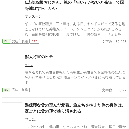
子息様がお乳を呑まないと相談を受けたのが全ての始まりー 母や
伝説のS級おじさん、俺の「匂い」がないと発狂して国
姉達の牛乳を詰めた哺乳瓶を与えてみても、母や姉達のお乳を直
を滅ぼすらしいい
接与えてみても飲んでくれない赤子。 そんな時ふと赤子と目が合
うと僕を見て何かを訴えてくるー 「え？僕のお乳が飲みたい
マンスーン
の？」 「僕はまだ子供でしかも男だからでないよ。」 「え？何言
ギルドの事務職員・三上薫は、ある日、ギルドロビーで発作を起
ってるの姉さん達！僕のお乳に牛乳を垂らして飲ませてみろだな
こしかけていた英雄ガルド・ベルンシュタインから抱きしめら
んて！そんなの上手くいくわけ…え、飲んでるよ？え？」 そんな
れ、首筋を猛烈に吸引。「見つけた……俺の酸素……！」と叫
こんなで、お乳を呑まない赤子が飲んだ噂は広がり他のお貴族様
び、離れなくなってしまう。 最強おじさん(変態)×ギルドの事務職
文字数：82,158
BL
完結
長編
R15
達にもうちの子がお乳を飲んでくれないの！と言う相談を受け
員(平凡) 世界観が現代日本、異世界ごちゃ混ぜ設定になっており
て、他のほとんどの子は母や姉達のお乳で飲んでくれる子だった
ます。
けど何故か数人には僕のお乳がお気に召したようでー 昔お乳をあ
獣人将軍のヒモ
たえた子達が僕のお乳が忘れられないと迫ってきます!! 「僕はお
乳を貸しただけで牛乳は母さんと姉さん達のなのに！どうしてこ
kouta
うなった!?」 ＊ 総受けで、固定カプを決めるかはまだまだ不明で
巻き込まれて異世界移転した高校生が異世界でお金持ちの獣人に
す。 いいね♡やお気に入り登録☆をしてくださいますと励みにな
飼われて幸せになるお話 ※ムーンライトノベルにも投稿していま
ります(＞＜) 誤字脱字、言葉使いが変な所がありましたら脳内変
す
換して頂けますと幸いです。
文字数：10,072
BL
完結
短編
過保護な父の歪んだ愛着。旅立ちを控えた俺の身体は、
夜ごとに父の形で塗り潰される
中山(ほ)
「パックの中、僕の形になっちゃったね」 夢か現か。耳元で囁か