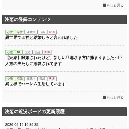
もっと見る
浅葱の登録コンテンツ
小説
恋愛
連載中
長編
R18
異世界で四神と結婚しろと言われました
小説
BL
完結
長編
R18
【完結】離婚されたけど、新しい旦那さま方に捕まりました～巨
人族の夫たちに溺愛されてます
小説
恋愛
連載中
長編
R18
異世界でハーレム生活しています
もっと見る
浅葱の近況ボードの更新履歴
2026-02-12 10:35:35