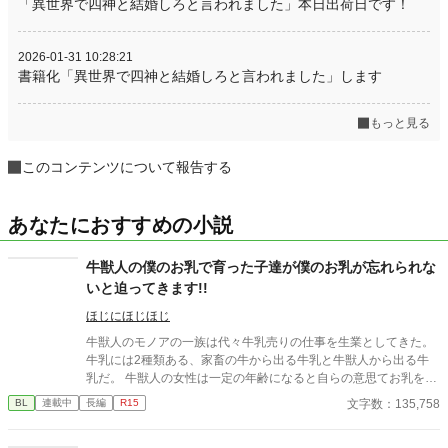
「異世界で四神と結婚しろと言われました」本日出荷日です！
2026-01-31 10:28:21
書籍化「異世界で四神と結婚しろと言われました」します
もっと見る
このコンテンツについて報告する
あなたにおすすめの小説
牛獣人の僕のお乳で育った子達が僕のお乳が忘れられな
いと迫ってきます!!
ほじにほじほじ
牛獣人のモノアの一族は代々牛乳売りの仕事を生業としてきた。
牛乳には2種類ある、家畜の牛から出る牛乳と牛獣人から出る牛
乳だ。 牛獣人の女性は一定の年齢になると自らの意思てお乳を出
すことが出来る。 そして、僕たち家族普段は家畜の牛の牛乳を売
文字数：135,758
BL
連載中
長編
R15
っているが母と姉達の牛乳は濃厚で喉越しや舌触りが良いお貴族
様に高値で売っていた。 ある日僕たち一家を呼んだお貴族様のご