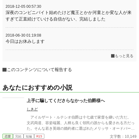
2018-12-05 00:57:30
深夜のコンビニバイト始めたけど魔王とかか河童とか変な人が来
すぎて正直続けていける自信がない、完結しました
2018-06-30 01:19:08
今日はお休みします
もっと見る
このコンテンツについて報告する
あなたにおすすめの小説
上手に騙してくださらなかった伯爵様へ
しきど
アイルザート・ルテシオ伯爵は十七歳で家督を継いだ方だ。
文武両道、容姿端麗、人柄も良く領民の誰からも愛される方だっ
た。そんな若き英雄の婚約者に選ばれたメリッサ・オードバーン
子爵令嬢は、自身を果報者と信じて疑っていなかった。 彼が屋
文字数：10,149
恋愛
完結
短編
R15