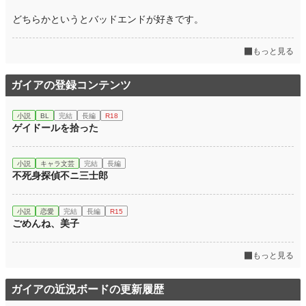
どちらかというとバッドエンドが好きです。
もっと見る
ガイアの登録コンテンツ
小説
BL
完結
長編
R18
ゲイドールを拾った
小説
キャラ文芸
完結
長編
不死身探偵不ニ三士郎
小説
恋愛
完結
長編
R15
ごめんね、美子
もっと見る
ガイアの近況ボードの更新履歴