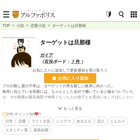
TOP
>
小説
>
恋愛小説
>
ターゲットは旦那様
恋愛
完結
長編
ターゲットは旦那様
ガイア
（近況ボード：
7 件
）
お気に入りに追加して更新通知を受け取ろう
お気に入り追加
プロの殺し屋の千草は、ターゲットの男を殺しに岐阜に向かった。
岐阜に住んでいる母親には、ちゃんとした会社で働いていると嘘をついていた
が、その母親が最近病院で仲良くなった人の息子とお見合いをしてほしいとい
う。
そのお見合い相手がまさかのターゲット。千草はターゲットの懐に入り込むため
にお見合いを承諾するが、ターゲットの男はどうやらかなりの変わり者っぽく
24h.ポイント
0pt
0
て……？
日常
恋愛
ライト文芸
シリアス
女主人公
恋人
じんわり
「母ちゃんを安心させるために結婚するフリしくれ」
エタニティ賞
偽装結婚
なんでターゲットと同棲しないといけないのよ……。