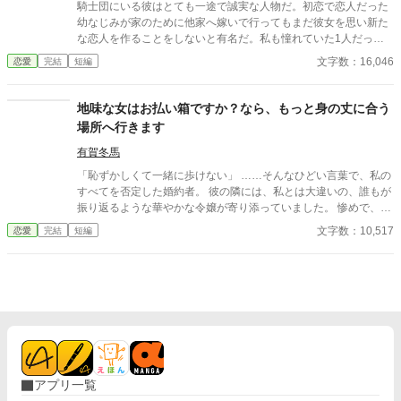
程が気に食わなくなったので、設定などを少し変えて改稿してい
騎士団にいる彼はとても一途で誠実な人物だ。初恋で恋人だった
ます。
幼なじみが家のために他家へ嫁いで行ってもまだ彼女を思い新た
な恋人を作ることをしないと有名だ。私も憧れていた1人だっ
た。 そんな彼との婚約が成立した。それは彼の行動で私が傷を負
文字数：16,046
恋愛
完結
短編
ったからだ。傷は残らないのに責任感からの婚約ではあるが、彼
はプロポーズをしてくれた。その瞬間憧れが好きになっていた。
婚約して6ヶ月、接点のほとんどない2人だが少しずつ距離も縮ま
地味な女はお払い箱ですか？なら、もっと身の丈に合う
り幸せな日々を送っていた。と思っていたのに、彼の元恋人が離
場所へ行きます
婚をして帰ってくる話を聞いて彼が私との婚約を「最悪だ」と後
悔しているのを聞いてしまった。
有賀冬馬
「恥ずかしくて一緒に歩けない」 ……そんなひどい言葉で、私の
すべてを否定した婚約者。 彼の隣には、私とは大違いの、誰もが
振り返るような華やかな令嬢が寄り添っていました。 惨めで、哀
れで、息をすることさえ苦しい。 冷たい視線に晒され、逃げるよ
文字数：10,517
恋愛
完結
短編
うに走り出した私に、残されたものはもう何もありません。
アプリ一覧