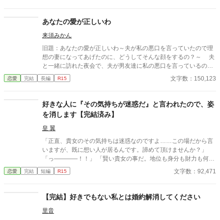
敷のメイドと関係を持っていると知る事になる、その時までは。
貴族に愛人がいる事など珍しくもない。そんな事は分かってい
るつもりだった。分かっていてそれでも、許せなかった。 メリ
あなたの愛が正しいわ
ッサにとってアイルザートは、本心から愛した人だったから。
来須みかん
旧題：あなたの愛が正しいわ～夫が私の悪口を言っていたので理
想の妻になってあげたのに、どうしてそんな顔をするの？～ 夫
と一緒に訪れた夜会で、夫が男友達に私の悪口を言っているのを
聞いてしまった。そのことをきっかけに、私は夫の理想の妻にな
文字数：150,123
恋愛
完結
長編
R15
ることを決める。それまで夫を心の底から愛して尽くしていたけ
ど、それがうっとうしかったそうだ。夫に付きまとうのをやめた
私は、生まれ変わったように清々しい気分になっていた。 一
好きな人に『その気持ちが迷惑だ』と言われたので、姿
方、夫は妻の変化に戸惑い、誤解があったことに気がつき、自分
を消します【完結済み】
の今までの酷い態度を謝ったが、妻は美しい笑みを浮かべてこう
いった。 「いいえ、間違っていたのは私のほう。あなたの愛が正
皇 翼
しいわ」
「正直、貴女のその気持ちは迷惑なのですよ……この場だから言
いますが、既に想い人が居るんです。諦めて頂けませんか？」
「っ――――！！」 「賢い貴女の事だ。地位も身分も財力も何も
かもが貴女にとっては高嶺の花だと元々分かっていたのでしょ
文字数：92,471
恋愛
完結
短編
R15
う？そんな感情を持っているだけ時間が無駄だと思いません
か？」 クロエの気持ちなどお構いなしに、言葉は続けられる。既
に想い人がいる。気持ちが迷惑。諦めろ。時間の無駄。彼は止ま
【完結】好きでもない私とは婚約解消してください
らず話し続ける。彼が口を開く度に、まるで弾丸のように心を抉
里音
っていった。 ＊＊＊＊＊＊ ・執筆時間空けてしまった間に途中過