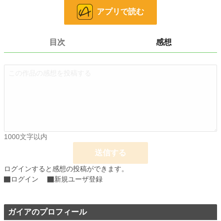
小説
228,928 位 / 228,928 件
アプリで読む
恋愛
66,394 位 / 66,394 件
お気に入り
3
目次
感想
24h.ポイント
0 pt
文字数
35,059
更新日時
2022.05.17 23:30
初回公開日時
2022.04.29 00:46
初回完結日時
2022.05.18 07:24
1000文字以内
週間ポイント
0 pt (228,928 位)
送信する
月間ポイント
21 pt (99,984 位)
ログインすると感想の投稿ができます。
ログイン
新規ユーザ登録
年間ポイント
217 pt (123,802 位)
累計ポイント
21,332 pt (68,970 位)
ガイアのプロフィール