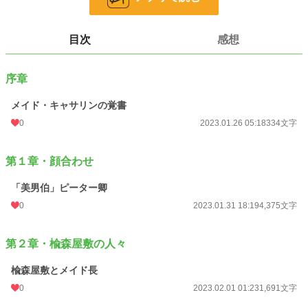
る、抜け目のない情報屋のモード、没落男爵家の内気な苦労人令嬢フロレンスと
妍を競う！
……と、いう展開には何故かならず、屋敷や領地の住民達との交流は三人の娘た
目次
感想
ちの人生を変えていく。
小説
228,656 位 / 228,656 件
序章
恋愛
66,335 位 / 66,335 件
メイド・キャサリンの覚書
お気に入り
7
0
2023.01.26 05:18
334文字
24h.ポイント
0 pt
第１章・顔合わせ
文字数
13,117
「美男伯」ピーター卿
更新日時
2023.02.25 12:38
0
2023.01.31 18:19
4,375文字
初回公開日時
2023.01.26 05:18
週間ポイント
0 pt (228,656 位)
第２章・楡森屋敷の人々
月間ポイント
0 pt (228,656 位)
楡森屋敷とメイド長
年間ポイント
0
70 pt (150,259 位)
2023.02.01 01:23
1,691文字