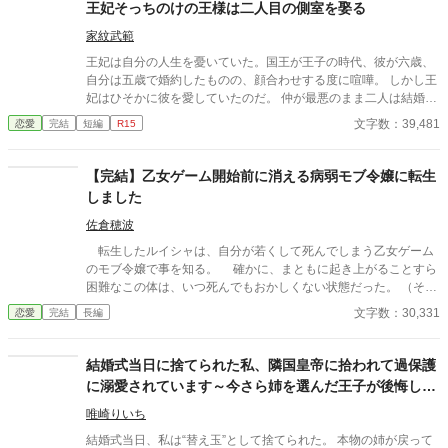
王妃そっちのけの王様は二人目の側室を娶る
家紋武範
王妃は自分の人生を憂いていた。国王が王子の時代、彼が六歳、
自分は五歳で婚約したものの、顔合わせする度に喧嘩。 しかし王
妃はひそかに彼を愛していたのだ。 仲が最悪のまま二人は結婚
し、結婚生活が始まるが当然国王は王妃の部屋に来ることはな
文字数：39,481
恋愛
完結
短編
R15
い。 そればかりか国王は側室を持ち、さらに二人目の側室を王宮
に迎え入れたのだった。
【完結】乙女ゲーム開始前に消える病弱モブ令嬢に転生
しました
佐倉穂波
転生したルイシャは、自分が若くして死んでしまう乙女ゲーム
のモブ令嬢で事を知る。 確かに、まともに起き上がることすら
困難なこの体は、いつ死んでもおかしくない状態だった。 （そん
な……死にたくないっ！） 乙女ゲームの記憶が正しければ、あ
文字数：30,331
恋愛
完結
長編
と数年で死んでしまうルイシャは、「生きる」ために努力するこ
とにした。 2023.9.3 投稿分の改稿終了。 2023.9.4 表紙を作っ
てみました。 2023.9.15 完結。 2023.9.23 後日談を投稿しまし
結婚式当日に捨てられた私、隣国皇帝に拾われて過保護
た。
に溺愛されています～今さら姉を選んだ王子が後悔して
も手遅れです～
唯崎りいち
結婚式当日、私は“替え玉”として捨てられた。 本物の姉が戻って