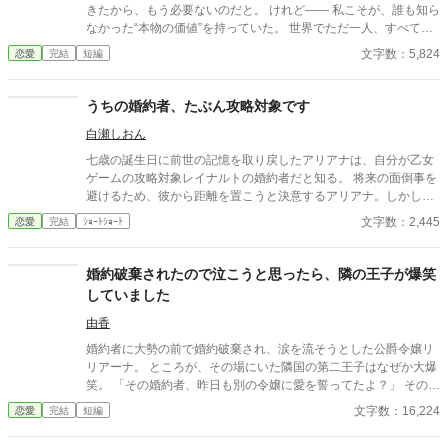
きたから、もう必要ないのだと。 けれど—— 私こそが、誰も知ら
なかった“本物の価値”を持っていた。 世界でただ一人、すべてを
癒す力。 そして、その価値を知るただ一人の人が、皇帝となって
文字数：5,824
恋愛
完結
短編
私を迎えに来る。 これは、すべてを失った少女が、本当に必要と
される場所へ辿り着く物語。
うちの婚約者、たぶん攻略対象です
白瀬しおん
七歳の誕生日に前世の記憶を取り戻したアリアナは、自分が乙女
ゲームの攻略対象レイナルトの婚約者だと知る。 将来の面倒事を
避けるため、彼から距離を置こうと決意するアリアナ。しかし、
中庭でも図書館でも購買でも、なぜか行く先々でレイナルトと遭
文字数：2,445
恋愛
完結
ｼｮｰﾄｼｮｰﾄ
遇してしまう。 避けているはずなのに近づいてくる婚約者。そん
な彼には、アリアナを追いかける理由があるようで――。
婚約破棄されたので泣こうと思ったら、隣の王子が爆笑
していました
由香
婚約者に大勢の前で婚約破棄され、涙を流そうとした公爵令嬢リ
リアーナ。 ところが、その場にいた隣国の第二王子はなぜか大爆
笑。 「その婚約者、昨日も別の令嬢に愛を誓ってたよ？」 その一
言から、元婚約者の嘘は次々と暴かれ、自滅の連続！ 泣くはずだ
文字数：16,224
恋愛
完結
短編
った婚約破棄は、笑いと溺愛にあふれた人生逆転劇の幕開けだっ
た。