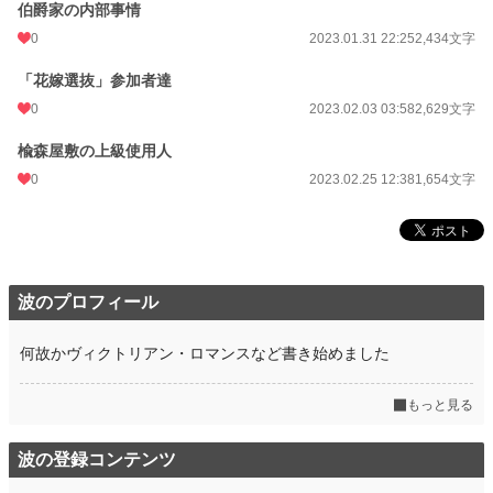
累計ポイント
3,815 pt (137,071 位)
伯爵家の内部事情
0
2023.01.31 22:25
2,434文字
「花嫁選抜」参加者達
0
2023.02.03 03:58
2,629文字
楡森屋敷の上級使用人
0
2023.02.25 12:38
1,654文字
波のプロフィール
何故かヴィクトリアン・ロマンスなど書き始めました
もっと見る
波の登録コンテンツ