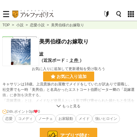
TOP
>
小説
>
恋愛小説
>
美男伯様のお嫁取り
恋愛
連載中
長編
美男伯様のお嫁取り
波
（近況ボード：
2 件
）
お気に入りに追加して更新通知を受け取ろう
お気に入り追加
キャサリンは18歳。上流貴族のお屋敷でメイドをしていたが訳ありで退職し、
社交界でも一時「美男伯」と名高かったエストコート伯爵ピーター卿の「花嫁選
抜」に参加を決意する。
「花嫁選抜」とは、メイドなど使用人という形で呼び寄せられた娘たちと生活を
ともにしながら、次の伯爵夫人を選ぶというもの。
実物のピーター卿は噂に違わぬ美男子で、しかも笑顔の素敵な好人物だったが、
24h.ポイント
0pt
0
「花嫁選抜」にはあまり乗り気でない様子。どうやら卿の幼少期から使用人であ
恋愛
コメディ
ノーチェ
お家騒動
メイド
強いヒロイン
る執事や家政婦らが心配して企画したものらしい。
しかし卿自身のみならず、伯爵家の家柄や財産も大変に魅力的なのだ。
キャサリンは伯爵夫人の座を獲得するために、同じく「花嫁選抜」の参加者であ
アプリで読む