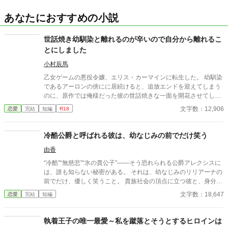
あなたにおすすめの小説
世話焼き幼馴染と離れるのが辛いので自分から離れるこ
とにしました
小村辰馬
乙女ゲームの悪役令嬢、エリス・カーマインに転生した。 幼馴染
であるアーロンの傍にに居続けると、追放エンドを迎えてしまう
のに、原作では俺様だった彼の世話焼きな一面を開花させてしま
い、居心地の良い彼のそばを離れるのが辛くなってしまう。 なら
文字数：12,906
恋愛
完結
短編
R18
ば彼の代わりに男友達を作ろうと画策するがーー
冷酷公爵と呼ばれる彼は、幼なじみの前でだけ笑う
由香
“冷酷”“無慈悲”“氷の貴公子”――そう恐れられる公爵アレクシスに
は、誰も知らない秘密がある。 それは、幼なじみのリリアーナの
前でだけ、優しく笑うこと。 貴族社会の頂点に立つ彼と、身分の
低い彼女。 決して交わらないはずの二人なのに、彼は彼女を守
文字数：18,647
恋愛
完結
短編
り、触れ、独占しようとする。 「俺が笑うのは、お前の前だけ
だ」 無自覚な彼女と、執着を隠しきれない彼。 やがてその歪な関
係は周囲を巻き込み、彼の“冷酷”と呼ばれる理由、そして彼女へ
執着王子の唯一最愛～私を蹴落とそうとするヒロインは
の想いの深さが暴かれていく―― これは、氷のような男が、たっ