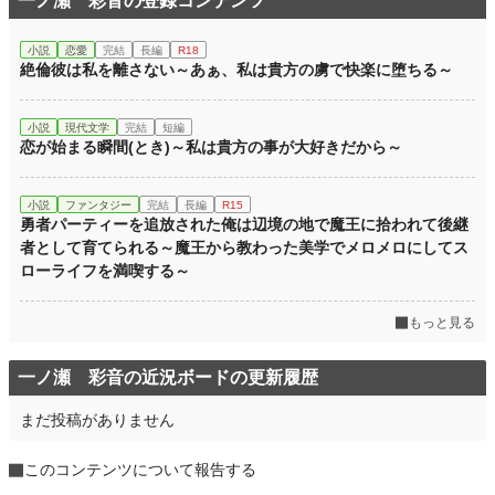
一ノ瀬 彩音の登録コンテンツ
小説
恋愛
完結
長編
R18
絶倫彼は私を離さない～あぁ、私は貴方の虜で快楽に堕ちる～
小説
現代文学
完結
短編
恋が始まる瞬間(とき)～私は貴方の事が大好きだから～
小説
ファンタジー
完結
長編
R15
勇者パーティーを追放された俺は辺境の地で魔王に拾われて後継
者として育てられる～魔王から教わった美学でメロメロにしてス
ローライフを満喫する～
もっと見る
一ノ瀬 彩音の近況ボードの更新履歴
まだ投稿がありません
このコンテンツについて報告する