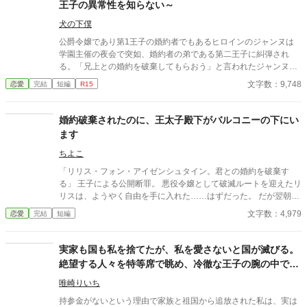
王子の異常性を知らない～
た一人にだけ溺れる物語。
犬の下僕
公爵令嬢であり第1王子の婚約者でもあるヒロインのジャンヌは
学園主催の夜会で突如、婚約者の弟である第二王子に糾弾され
る。「兄上との婚約を破棄してもらおう」と言われたジャンヌは
どうするのか…
文字数：9,748
恋愛
完結
短編
R15
婚約破棄されたのに、王太子殿下がバルコニーの下にい
ます
ちよこ
「リリス・フォン・アイゼンシュタイン。君との婚約を破棄す
る」 王子による公開断罪。 悪役令嬢として破滅ルートを迎えたリ
リスは、ようやく自由を手に入れた……はずだった。 だが翌朝、
屋敷のバルコニーの下に立っていたのは、断罪したはずの王太
文字数：4,979
恋愛
完結
短編
子。 花束を抱え、「おはよう」と微笑む彼は、毎朝訪れるように
なり—— 「リリス、僕は君の全てが好きなんだ。」 そう語る彼
は、狂愛をリリスに注ぎはじめる。 婚約破棄×悪役令嬢×ヤンデレ
実家も国も私を捨てたが、私を愛さないと国が滅びる。
王子による、 テンプレから逸脱しまくるダークサイド・ラブコメ
絶望する人々を特等席で眺め、冷徹な王子の腕の中で思
ディ！
考停止する。
唯崎りいち
持参金がないという理由で家族と祖国から追放された私は、実は