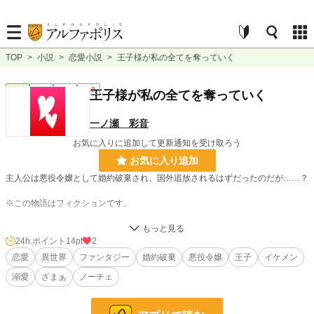
TOP
>
小説
>
恋愛小説
>
王子様が私の全てを奪っていく
恋愛
完結
短編
R18
王子様が私の全てを奪っていく
一ノ瀬 彩音
お気に入りに追加して更新通知を受け取ろう
お気に入り追加
主人公は悪役令嬢として婚約破棄され、国外追放されるはずだったのだが……？
※この物語はフィクションです。
R18作品ですので性描写など苦手なお方や未成年のお方はご遠慮下さい。
24h.ポイント
14pt
2
恋愛
異世界
ファンタジー
婚約破棄
悪役令嬢
王子
イケメン
小説
29,624 位 / 228,743 件
溺愛
ざまぁ
ノーチェ
恋愛
12,564 位 / 66,363 件
お気に入り
375