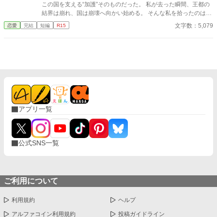
この国を支える“加護”そのものだった。 私が去った瞬間、王都の
結界は崩れ、国は崩壊へ向かい始める。 そんな私を拾ったのは、
冷徹と噂される隣国の王子。 「やっと見つけた。お前は俺のもの
文字数：5,079
恋愛
完結
短編
R15
だ」 捨てられたはずの私は、気づけば滅びゆく祖国を背に、彼の
腕の中で溺愛されていた。
アプリ一覧
公式SNS一覧
ご利用について
利用規約
ヘルプ
アルファコイン利用規約
投稿ガイドライン