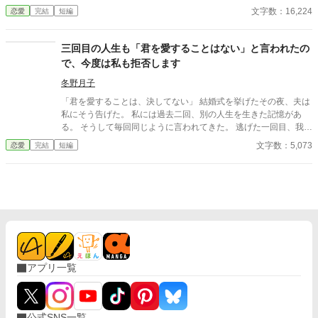
言から、元婚約者の嘘は次々と暴かれ、自滅の連続！ 泣くはずだ
文字数：16,224
恋愛
完結
短編
った婚約破棄は、笑いと溺愛にあふれた人生逆転劇の幕開けだっ
た。
三回目の人生も「君を愛することはない」と言われたの
で、今度は私も拒否します
冬野月子
「君を愛することは、決してない」 結婚式を挙げたその夜、夫は
私にそう告げた。 私には過去二回、別の人生を生きた記憶があ
る。 そうして毎回同じように言われてきた。 逃げた一回目、我慢
した二回目。いずれも上手くいかなかった。 だから今回は。
文字数：5,073
恋愛
完結
短編
アプリ一覧
公式SNS一覧