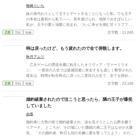
きっかけになった少年が、私と王子を結び付
唯崎りいち
妹の身代わりとして王子とデートすることになった私。でも王子
の本命は最初から私で――。長年虐げられ、地味でみすぼらしい
私が、王子の愛と溺愛に包まれ、ついに幸せを掴む甘々ラブファ
ンタジー。妹や家族との誤解、影武者の存在も絡み、ハラハラと
文字数：11,045
恋愛
完結
短編
胸キュンが止まらない物語。
時は戻ったけど、もう疲れたので全て傍観します。
秋月アムリ
乙女ゲームの悪役令嬢に転生したオリヴィア・ヴァーミリオ
ン。 一度目の人生では破滅回避に奔走するも虚しく断罪された
彼女は、時間が転生時点に戻った二度目の人生で、全てを諦めて
いた。 もう疲れた。どうせ無駄なら、せめて断罪の日まで穏や
文字数：23,166
恋愛
完結
短編
かに眠って過ごしたい──そう願い、積極的に引きこもり傍観を決
め込むオリヴィア。 だが、一周目では冷淡だったはずの婚約
者・セドリック王子が、なぜか彼女に献身的な優しさを見せ、
婚約破棄されたので泣こうと思ったら、隣の王子が爆笑
「今度こそ、私が君を守る」と誓うのだ。 運命に抗う気力さえ
していました
失った令嬢が、思いがけない波乱に巻き込まれていく。全てを諦
めたはずの人生で、彼女を待ち受ける未来とは──
由香
婚約者に大勢の前で婚約破棄され、涙を流そうとした公爵令嬢リ
リアーナ。 ところが、その場にいた隣国の第二王子はなぜか大爆
笑。 「その婚約者、昨日も別の令嬢に愛を誓ってたよ？」 その一