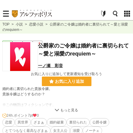
TOP
>
小説
>
恋愛小説
>
公爵家のご令嬢は婚約者に裏切られて～愛と溺愛
のrequiem～
恋愛
完結
長編
R18
公爵家のご令嬢は婚約者に裏切られて
～愛と溺愛のrequiem～
一ノ瀬 彩音
お気に入りに追加して更新通知を受け取ろう
お気に入り追加
婚約者に裏切られた貴族令嬢。
貴族令嬢はどうするのか？
※この物語はフィクションです。
本文内の事は決してマネしてはいけません。
24h.ポイント
7pt
0
「公爵家のご令嬢は婚約者に裏切られて～愛と復讐のrequiem～」のタイトルを
恋愛
異世界
ざまぁ
婚約破棄
裏切られた
公爵令嬢
変更いたしました。
とてつもなく最高なざまぁ
女主人公
溺愛
ノーチェ