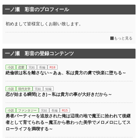
一ノ瀬 彩音のプロフィール
初めまして皆様宜しくお願い致します。
もっと見る
一ノ瀬 彩音の登録コンテンツ
小説
恋愛
完結
長編
R18
絶倫彼は私を離さない～あぁ、私は貴方の虜で快楽に堕ちる～
小説
現代文学
完結
短編
恋が始まる瞬間(とき)～私は貴方の事が大好きだから～
小説
ファンタジー
完結
長編
R15
勇者パーティーを追放された俺は辺境の地で魔王に拾われて後継
者として育てられる～魔王から教わった美学でメロメロにしてス
ローライフを満喫する～