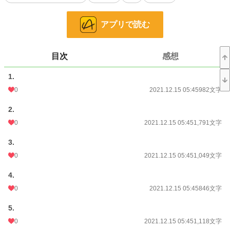
この作品はHOTランキング9位をお取りしたのですが、
作者(著者)が未熟なのに誠に有難う御座います。
アプリで読む
小説
37,254 位 / 228,623 件
目次
感想
恋愛
16,244 位 / 66,321 件
お気に入り
585
1.
0
2021.12.15 05:45
982文字
24h.ポイント
7 pt
2.
文字数
183,696
0
2021.12.15 05:45
1,791文字
更新日時
2021.12.30 14:04
3.
初回公開日時
2021.12.15 05:45
0
2021.12.15 05:45
1,049文字
初回完結日時
2021.12.26 09:34
4.
週間ポイント
63 pt (41,753 位)
0
2021.12.15 05:45
846文字
月間ポイント
196 pt (52,128 位)
5.
年間ポイント
3,583 pt (53,415 位)
0
2021.12.15 05:45
1,118文字