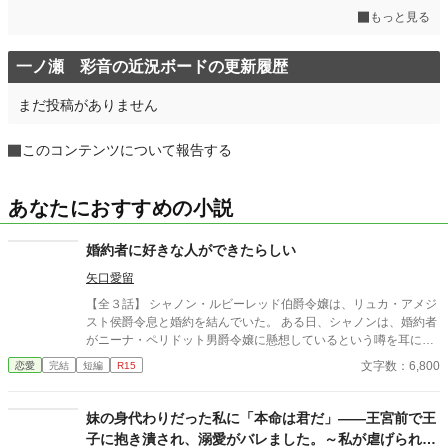
もっと見る
一ノ瀬 彩音の近況ボードの更新履歴
まだ投稿がありません
このコンテンツについて報告する
あなたにおすすめの小説
婚約者に好きな人ができたらしい
矢口愛留
【全３話】 シャノン・ルビーレッド伯爵令嬢は、リュカ・アメジ
スト侯爵令息と婚約を結んでいた。 ある日、シャノンは、婚約者
がニーナ・ペリドット男爵令嬢に懸想しているという噂を耳にす
る。 シャノンは断罪を回避するため、リュカとの婚約を円満に解
文字数：6,800
恋愛
完結
短編
R15
消しようとするが――。 ※ エブリスタに習作として掲載したもの
を改稿した作品です。 ※ 小説家になろうにも掲載しています。
妹の身代わりだった私に「本命は君だ」――王宮前で王
子に抱き潰され、溺愛がバレました。～私が虐げられる