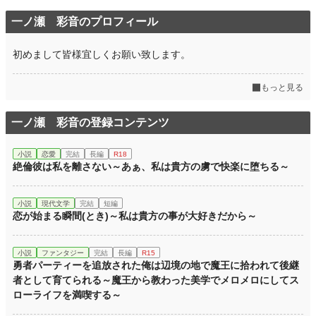
一ノ瀬 彩音のプロフィール
初めまして皆様宜しくお願い致します。
もっと見る
一ノ瀬 彩音の登録コンテンツ
小説
恋愛
完結
長編
R18
絶倫彼は私を離さない～あぁ、私は貴方の虜で快楽に堕ちる～
小説
現代文学
完結
短編
恋が始まる瞬間(とき)～私は貴方の事が大好きだから～
小説
ファンタジー
完結
長編
R15
勇者パーティーを追放された俺は辺境の地で魔王に拾われて後継
者として育てられる～魔王から教わった美学でメロメロにしてス
ローライフを満喫する～