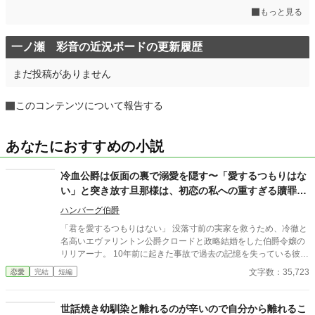
もっと見る
一ノ瀬 彩音の近況ボードの更新履歴
まだ投稿がありません
このコンテンツについて報告する
あなたにおすすめの小説
冷血公爵は仮面の裏で溺愛を隠す〜「愛するつもりはな
い」と突き放す旦那様は、初恋の私への重すぎる贖罪と
執着を抱えていました〜
ハンバーグ伯爵
「君を愛するつもりはない」 没落寸前の実家を救うため、冷徹と
名高いエヴァリントン公爵クロードと政略結婚をした伯爵令嬢の
リリアーナ。 10年前に起きた事故で過去の記憶を失っている彼女
は、氷のように冷たい夫との偽りの夫婦生活に不安を抱いてい
文字数：35,723
恋愛
完結
短編
た。 しかし、冷酷な言葉とは裏腹に、彼は植物を愛する彼女のた
めに豪華なガラスの温室を用意し、陰ながら彼女を守り抜こうと
する。 さらに、彼から漂う「針葉樹と白檀の香り」は、リリアー
世話焼き幼馴染と離れるのが辛いので自分から離れるこ