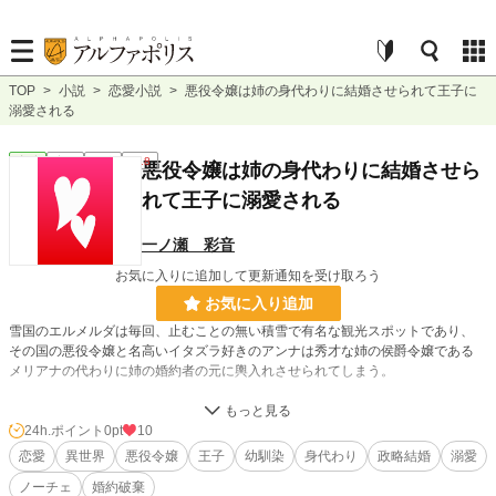
TOP
>
小説
>
恋愛小説
>
悪役令嬢は姉の身代わりに結婚させられて王子に
溺愛される
恋愛
完結
長編
R18
悪役令嬢は姉の身代わりに結婚させら
れて王子に溺愛される
一ノ瀬 彩音
お気に入りに追加して更新通知を受け取ろう
お気に入り追加
雪国のエルメルダは毎回、止むことの無い積雪で有名な観光スポットであり、
その国の悪役令嬢と名高いイタズラ好きのアンナは秀才な姉の侯爵令嬢である
メリアナの代わりに姉の婚約者の元に輿入れさせられてしまう。
当然、激怒すると思ったアンナだけれど、
フィリス王子は思いの他乗り気で……？！
24h.ポイント
0pt
10
恋愛
異世界
悪役令嬢
王子
幼馴染
身代わり
政略結婚
溺愛
※この物語はフィクションです。
ノーチェ
婚約破棄