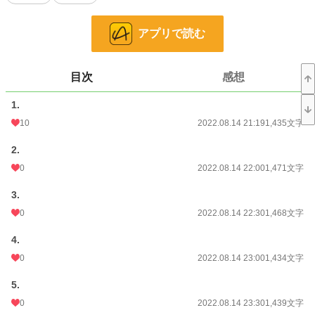
R18作品ですので性描写など苦手なお方や未成年のお方はご遠慮下さい。
アプリで読む
小説
228,747 位 / 228,747 件
恋愛
66,363 位 / 66,363 件
目次
感想
お気に入り
349
1.
24h.ポイント
0 pt
10
2022.08.14 21:19
1,435文字
文字数
54,693
2.
更新日時
2022.08.17 10:03
0
2022.08.14 22:00
1,471文字
初回公開日時
2022.08.14 21:19
3.
初回完結日時
2022.08.17 10:03
0
2022.08.14 22:30
1,468文字
週間ポイント
42 pt (48,661 位)
4.
0
2022.08.14 23:00
1,434文字
月間ポイント
112 pt (63,279 位)
5.
年間ポイント
2,737 pt (59,658 位)
0
2022.08.14 23:30
1,439文字
累計ポイント
192,878 pt (20,436 位)