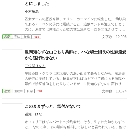
ナの失われた記憶の奥底を不思議と揺さぶって――。 やがてリリ
とにしました
アーナは、書庫に隠された古い手記と「青い花」を見つける。 そ
こに記されていたのは、冷血公爵の仮面の裏に隠された、初恋の
小村辰馬
少女に対する狂おしいほどの贖罪と、重すぎる愛の執着だった。
乙女ゲームの悪役令嬢、エリス・カーマインに転生した。 幼馴染
過去の罪に縛られ、あえて彼女を遠ざけようとする不器用な公
であるアーロンの傍にに居続けると、追放エンドを迎えてしまう
爵。 彼が愛しているのは過去の幻影なのか、それとも今の自分な
のに、原作では俺様だった彼の世話焼きな一面を開花させてしま
のか。 すれ違う二人の想いが交差したとき、凍てついていた時間
い、居心地の良い彼のそばを離れるのが辛くなってしまう。 なら
文字数：12,906
恋愛
完結
短編
R18
が動き出す。 不器用な二人が本当の夫婦になるまでの、切なくも
ば彼の代わりに男友達を作ろうと画策するがーー
甘い純愛ファンタジー。
世間知らずな山ごもり薬師は、××な騎士団長の性癖淫愛
から逃げ出せない
二位関りをん
平民薬師・クララは国境沿いの深い山奥で暮らしながら、魔法薬
の研究に没頭している。招集が下れば山を下りて麓にある病院や
娼館で診察補助をしたりしているが、世間知らずなのに変わりは
ない。 ある日、山の中で倒れている男性を発見。彼はなんと騎士
文字数：18,674
恋愛
連載中
長編
R18
団長・レイルドで女嫌いの噂を持つ人物だった。 当然女嫌いの噂
なんて知らないクララは良心に従い彼を助け、治療を施す。 だ
が、レイルドには隠している秘密……性癖があった。 ――君の××
このままずっと、気付かないで
××、触らせてもらえないだろうか？
遥瀬 ひな
オフィリアはギルバートの婚約者だ。そう、生まれた時からずっ
と。 なのに今、その婚約を解消して欲しいと言われている。他で