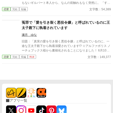
もないギルバート本人から、なんの前触れもなく突然に。 「すま
ない、オフィリア。」 「畏まりました、王太子殿下。」 そう答え
文字数：54,389
恋愛
完結
短編
るしかない、わたくし。それ以外の答えなど求められてはいない
と分かっているから。 《読点連作〜せつない愛の物語〜 Ⅰ 》
冤罪で「愛を引き裂く悪役令嬢」と呼ばれているのに王
太子殿下に執着されています
瀬月 ゆな
旧題：「真実の愛を引き裂く悪役令嬢」と呼ばれているのに、一
途な王太子殿下から執着溺愛されています!? ☆アルファポリス ノ
ーチェブックス様から書籍化されることになりました！ 6月10日
以降は書籍版の内容に差し替えされ、レンタルでの公開となりま
文字数：149,377
恋愛
完結
長編
R18
す。 その他、詳しくは近況ボードをご覧下さい。 「セレスティア
ナ様が、ミーナ様を階段から突き落とすのを見ておりました
わ！」 王太子アレクシスの婚約者である公爵家令嬢セレスティア
ナは、聖女の素質を持つとされる伯爵家令嬢ミーナの出現によ
り、心ない人々から『真実の愛を引き裂く悪役令嬢』と呼ばれて
しまう。 ありもしない嫌疑をかけられ、無力な自分を憂いて身を
引こうとするが、アレクシスに「絶対に婚約解消などしない」と
身体を開かれてしまい――！？ ☆タイトルは変更になるかもしれ
ません ☆3月25日22時更新分にて完結しました
アプリ一覧