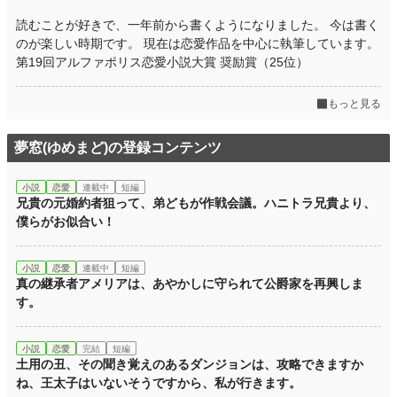
読むことが好きで、一年前から書くようになりました。 今は書く
のが楽しい時期です。 現在は恋愛作品を中心に執筆しています。
第19回アルファポリス恋愛小説大賞 奨励賞（25位）
もっと見る
夢窓(ゆめまど)の登録コンテンツ
小説
恋愛
連載中
短編
兄貴の元婚約者狙って、弟どもが作戦会議。ハニトラ兄貴より、
僕らがお似合い！
小説
恋愛
連載中
短編
真の継承者アメリアは、あやかしに守られて公爵家を再興しま
す。
小説
恋愛
完結
短編
土用の丑、その聞き覚えのあるダンジョンは、攻略できますか
ね、王太子はいないそうですから、私が行きます。