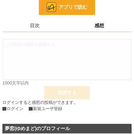
三人の孤独が交わるとき、失われたはずの温かさが、少しずつ戻ってくる。
アプリで読む
小説
228,651 位 / 228,651 件
目次
感想
ファンタジー
53,273 位 / 53,273 件
お気に入り
39
24h.ポイント
0 pt
文字数
30,001
更新日時
2026.03.23 12:20
初回公開日時
2026.03.02 09:11
1000文字以内
初回完結日時
2026.03.24 13:42
送信する
週間ポイント
105 pt (33,630 位)
ログインすると感想の投稿ができます。
ログイン
新規ユーザ登録
月間ポイント
665 pt (30,182 位)
年間ポイント
23,732 pt (17,891 位)
夢窓(ゆめまど)のプロフィール
累計ポイント
23,816 pt (65,426 位)