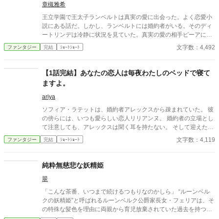
章槻雅希
王立学園で王太子ランベルトは真実の愛に出会った。よく恋愛小
説にある話だ。しかし、ランベルトには婚約者がいる。そのディ
ートリンデは冷静に状況を見ていた。真実の愛の相手ピーアに警
告することもなく、ランベルトに諫言もしない。だが、ディート
文字数：4,492
ファンタジー
完結
ｼｮｰﾄｼｮｰﾄ
リンデは将来の王太子妃としてランベルトに問いかけた。「彼女
をどのような立場に置かれるおつもりですか」と。 その結果、小
説のような断罪劇や反撃もなく、静かにランベルトは表舞台から
【1話完結】あなたの恋人は毎夜わたしのベッドで寝て
去ることになる。 「小説家になろう」・「アルファポリス」に重
ますよ。
複投稿、自サイトにも掲載。
ariya
ソフィア・ラテットは、婚約者アレックスから疎まれていた。 彼
の傍らには、いつも愛らしい恋人リリアンヌ。 婚約者の立場とし
て注意しても、アレックスは聞く耳を持たない。 そして迎えた学
園卒業パーティー。 ソフィアは公衆の面前で婚約破棄を言い渡さ
文字数：4,119
ファンタジー
完結
ｼｮｰﾄｼｮｰﾄ
れる。 ガッツポーズを決めるリリアンヌ。 そのままアレックスに
飛び込むかと思いきや―― 彼女が抱きついた先は、ソフィアだっ
た。
純粋無慈悲な妖精姫
翠
「こんな茶番、いつまで続けるつもりなのかしら」 “ルーンベル
クの妖精姫”と呼ばれるルーンベルク公爵家長女・フェリアは、そ
の特殊な髪色を理由に両親から育児放棄されていた過去を持つ。
悪意と嘲笑、浅慮な思惑を向けられながらも、フェリアはいつだ