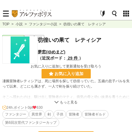
TOP
>
小説
>
ファンタジー小説
>
彷徨いの果て レティシア
ファンタジー
完結
短編
彷徨いの果て レティシア
夢窓(ゆめまど)
（近況ボード：
29 件
）
お気に入りに追加して更新通知を受け取ろう
お気に入り追加
凄腕冒険者レティシアは、死に場所を探して彷徨っていた。五歳の息子バルを失
って以来、どこにも属さず、一人で剣を振り続けていた。
そこへ現れたのは、駆け出し冒険者のマティ。病気の母と幼い妹弟を養うために
必死な少女だった。
24h.ポイント
0pt
630
そしてレティシアの影のように現れる、流離いの剣士サラト。彼はレティシアの
ファンタジー
異世界
剣
子供
冒険者
冒険者ギルド
元夫であり、バルの父親だった。息子の死の責任を背負い、許されないまま、た
第6回次世代ファンタジーカップ
だ遠くから守り続けていた。