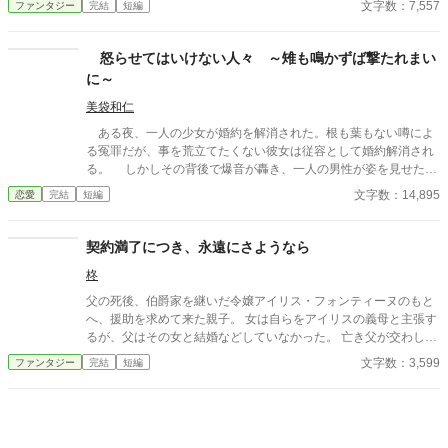
文字数：7,557
ファンタジー
完結
短編
って穏やかに笑う。 「何故、自分に悪意を持つ相手に慈悲を向け
なければならないのですか？」 妖精に愛され妖精を愛す 純粋ゆえ
に無慈悲な少女の、人生の序章。
怒らせてはいけない人々 ～雉も鳴かずば撃たれまい
に～
美袋和仁
ある夜、一人の少女が婚約を解消された。根も葉もない噂によ
る冤罪だが、事を荒立てたくない彼女は従容として婚約解消され
る。 しかしその背後で爆音が轟き、一人の男性が姿を見せた。
彼は少女の父親。 怒らせてはならない人々に繋がる少女の婚約
文字数：14,895
恋愛
完結
短編
解消が、思わぬ展開を導きだす。 なんとなくの一気書き。御笑
覧下さると幸いです。
契約満了につき、永遠にさようなら
柊
父の死後、伯爵家を継いだ令嬢アイリス・フォンティーヌのもと
へ、援助を求めて来た親子。 女は自らをアイリスの義母と主張す
るが、父はその女と結婚などしていなかった。 亡き父が交わして
いたのは、戦死した親友の妻子を娘が１２歳になるまで援助する
文字数：3,599
ファンタジー
完結
短編
という契約だけ。 それにもかかわらず、伯爵夫人だと思い込み、
散々援助を受けながら感謝もせず、娘を甘やかし続けた女。 そん
な彼女たちに対し、アイリスが用意した「最後の情け」とは。 ※
複数のサイトに投稿しています。