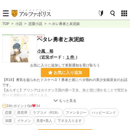
TOP
>
小説
>
恋愛小説
>
ヘタレ勇者と灰泥姫
恋愛
連載中
長編
R18
ヘタレ勇者と灰泥姫
小風 裕
（近況ボード：
1 件
）
お気に入りに追加して更新通知を受け取ろう
お気に入り追加
【R18】勇気を盗られたドスケベＤＴ勇者と彼にベタ惚れの美少女姫巫女のお話
です。
【あらすじ】アリシアはカリナン王国の第一王女。灰と泥に浸かることで宣託を
受ける凄腕の占い師でもある。
ある日アリシアは恐ろしい妖魔に襲われそうになったところを、ベリル王国近衛
師団長、超絶美形の勇者ルースに救われた。
24h.ポイント
0pt
34
しかしルースは、自分が斬った妖魔の血を悲鳴をあげて怖がるほどのヘタレだっ
恋愛
異世界
ラブコメ（R18）
ファンタジー
ハッピーエンド
た。
溺愛
イケメン
美形×美人
下ネタ入ります
ルースは魔法使いに勇気を奪われ、盗られた勇気を取り戻す為の力を借りに、ア
リシアの元へ訪れたと語る。