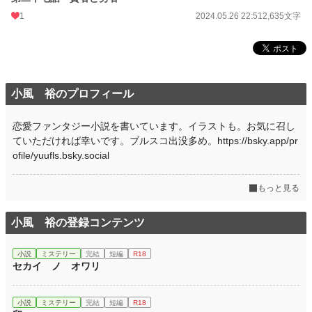
1
2024.05.26 22:51
2,635文字
小風 裕のプロフィール
恋愛ファンタジー小説を書いています。イラストも。お気に召し
ていただければ幸いです。ブルスコ出没多め。https://bsky.app/pr
ofile/yuufls.bsky.social
もっと見る
小風 裕の登録コンテンツ
小説
ミステリー
完結
短編
R18
セカイ ノ オワリ
小説
ミステリー
完結
短編
R18