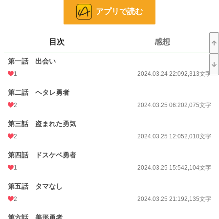
アリシアはルースと共に、異世界モッズに逃げた魔法使いを追いかけて、魔界に
アプリで読む
旅立つ事になる。
※R15の予定でしたが、糖度をあげたくてR18指定にさせて頂きました。
週に一回程度のゆっくり連載です。
本作は完全無欠のフィクションです。
目次
感想
◆友人から勇気をもらったので、連載再開させていただきます。
第一話 出会い
もし待っていて下さった方がいらっしゃいましたら、心から感謝いたします。
作者がヘタレの為、ご迷惑をおかけして申し訳ございませんでした。
1
2024.03.24 22:09
2,313文字
第二話 ヘタレ勇者
小説
228,834 位 / 228,834 件
2
2024.03.25 06:20
2,075文字
恋愛
66,375 位 / 66,375 件
第三話 盗まれた勇気
お気に入り
6
2
2024.03.25 12:05
2,010文字
24h.ポイント
0 pt
第四話 ドスケベ勇者
文字数
56,070
1
2024.03.25 15:54
2,104文字
更新日時
2024.05.26 22:51
第五話 タマなし
初回公開日時
2024.03.24 22:09
2
2024.03.25 21:19
2,135文字
週間ポイント
0 pt (228,834 位)
第六話 美形勇者