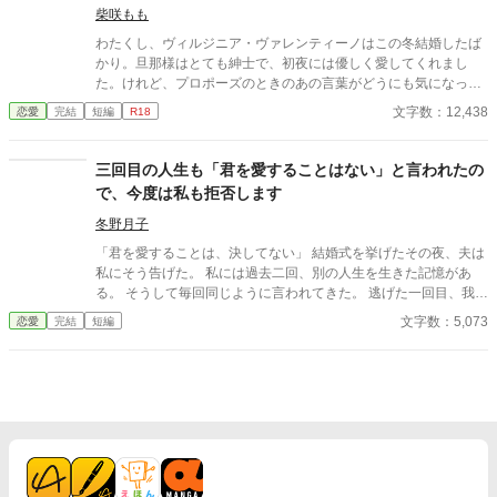
柴咲もも
わたくし、ヴィルジニア・ヴァレンティーノはこの冬結婚したば
かり。旦那様はとても紳士で、初夜には優しく愛してくれまし
た。けれど、プロポーズのときのあの言葉がどうにも気になって
仕方がないのです。 ――《嗜虐趣味》って、なんですの？ ※お嬢
文字数：12,438
恋愛
完結
短編
R18
様な新妻が性的嗜好に問題ありのイケメン夫に新年早々色々され
ちゃうお話 ※ムーンライトノベルズからの転載です
三回目の人生も「君を愛することはない」と言われたの
で、今度は私も拒否します
冬野月子
「君を愛することは、決してない」 結婚式を挙げたその夜、夫は
私にそう告げた。 私には過去二回、別の人生を生きた記憶があ
る。 そうして毎回同じように言われてきた。 逃げた一回目、我慢
した二回目。いずれも上手くいかなかった。 だから今回は。
文字数：5,073
恋愛
完結
短編