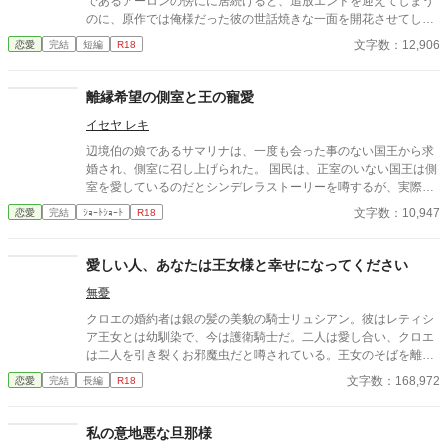
であるアーロンの傍にに居続けると、追放エンドを迎えてしまう
のに、原作では俺様だった彼の世話焼きな一面を開花させてしま
い、居心地の良い彼のそばを離れるのが辛くなってしまう。 なら
文字数：12,906
恋愛
完結
短編
R18
ば彼の代わりに男友達を作ろうと画策するがーー
離縁希望の側室と王の寵愛
イセヤ レキ
辺境伯の娘であるサマリナは、一度も会った事のない国王から求
婚され、側室に召し上げられた。 国民は、正室のいない国王は側
室を愛しているのだとシンデレラストーリーを噂するが、実際の
扱われ方は酷いものである。 いつか離縁してくれるに違いない、
文字数：10,947
恋愛
完結
ｼｮｰﾄｼｮｰﾄ
R18
と願いながらサマリナは暇な後宮生活を、唯一相手になってくれ
る守護騎士の幼なじみと過ごすのだが──？ ※ストーリー構成
上、ヒーロー以外との絡みあります。 シリアス／ ほのぼの ／幼
愛しい人、あなたは王女様と幸せになってください
なじみ ／ヒロインが男前／ 一途／ 騎士／ 王／ ハッピーエンド／
無憂
ヒーロー以外との絡み
クロエの婚約者は銀の髪の美貌の騎士リュシアン。彼はレティシ
ア王女とは幼馴染で、今は護衛騎士だ。二人は愛し合い、クロエ
は二人を引き裂くお邪魔虫だと噂されている。王女のそばを離れ
ないリュシアンとは、ここ数年、ろくな会話もない。愛されない
文字数：168,972
恋愛
完結
長編
R18
日々に疲れたクロエは、婚約を破棄することを決意し、リュシア
ンに通告したのだが――
私の意地悪な旦那様