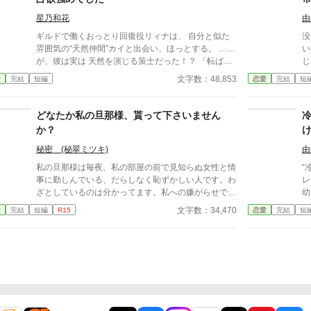
に
酷騎
星乃和花
由
かって
ギルドで働くおっとり回復役リィナは、 自分と似た
没
自
雰囲気の“天然仲間”カイと出会い、ほっとする。 ……
い
強騎士
が、彼は実は 天然を演じる策士だった！？ 「転ばな
じ
こ
いで」 「可愛いって言うのは僕の役目」 「固定回復
っ
文字数：48,853
愛
完結
短編
恋愛
完結
短
は容赦
役だから。僕の」 優しいのに過保護。 仲間のはずな
運命
中。 さらにはリーリア
のに距離が近い。 しかも噂はいつの間にか——「軍
な
槍まで
師(彼)が恋してる説」に。 鈍感で頑張り屋なリィナ
どなたか私の旦那様、貰って下さいません
分
と、 策を捨てるほど恋に負けていくカイの、 コメデ
か？
い
ィ強めの甘々ギルド恋愛、開幕！ 「遅いままでいい
――置いていかないから。」 ⭐︎完結済ー本編8話＋後
秘密 (秘翠ミツキ)
由
日談7話⭐︎
私の旦那様は毎夜、私の部屋の前で見知らぬ女性と情
“
事に勤しんでいる、だらしなく恥ずかしい人です。わ
レ
ざとしているのは分かってます。私への嫌がらせで
幼
す……。 ◆◆◆◆◆◆◆◆◆◆◆◆◆◆◆◆◆◆◆
貴
文字数：34,470
愛
完結
短編
R15
恋愛
完結
短
◆◆◆◆ 政略結婚で、離縁出来ないけど離縁した
て
い。 無類の女好きの従兄の侯爵令息フェルナンドと
れ、
伯爵令嬢のロゼッタは、結婚をした。毎晩の様に違う
だけだ」 無
女性を屋敷に連れ込む彼。政略結婚故、愛妾を作るな
や
とは思わないが、せめて本邸に連れ込むのはやめて欲
呼
しい……気分が悪い。 彼は所謂美青年で、若くして
いく―― こ
騎士団副長であり兎に角モテる。結婚してもそれは変
け
わらず……。 ロゼッタが夜会に出れば見知らぬ女か