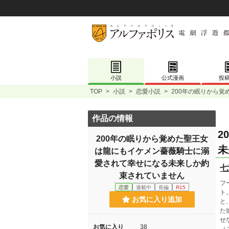
小説
公式漫画
投
TOP
>
小説
>
恋愛小説
>
200年の眠りから
作品の情報
2
200年の眠りから覚めた聖王女
未
は龍にもイケメン薔薇騎士に溺
愛されて幸せになる未来しか約
七
束されていません
フ
恋愛
連載中
長編
R15
ト
お気に入り追加
と
た
せ
お気に入り
38