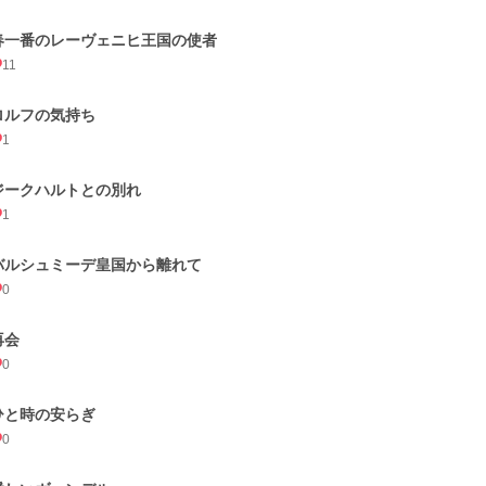
春一番のレーヴェニヒ王国の使者
11
ロルフの気持ち
1
ジークハルトとの別れ
1
バルシュミーデ皇国から離れて
0
再会
0
ひと時の安らぎ
0