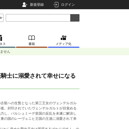
新規登録
ログイン
ネス
書籍
メディア化
いません
薇騎士に溺愛されて幸せになる
の古龍への生贄となった第三王女のヴェンデルガル
年後。封印されていたヴェンデルガルトが目覚める
協力し、バルシュミーデ皇国の反乱を未遂に解決し
、東の国のレーヴェニヒ王国の王達に溺愛されて幸