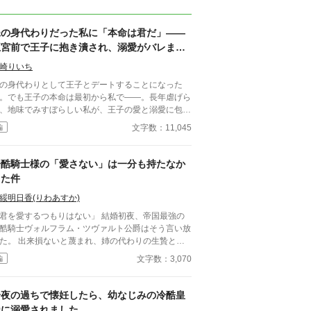
妹の身代わりだった私に「本命は君だ」――
王宮前で王子に抱き潰され、溺愛がバレまし
た。～私が虐げられるきっかけになった少年
崎りいち
が、私と王子を結び付
の身代わりとして王子とデートすることになった
。でも王子の本命は最初から私で――。長年虐げら
、地味でみすぼらしい私が、王子の愛と溺愛に包ま
、ついに幸せを掴む甘々ラブファンタジー。妹や家
文字数：11,045
編
との誤解、影武者の存在も絡み、ハラハラと胸キュ
が止まらない物語。
冷酷騎士様の「愛さない」は一分も持たなか
った件
綏明日香(りわあすか)
君を愛するつもりはない」 結婚初夜、帝国最強の
酷騎士ヴォルフラム・ツヴァルト公爵はそう言い放
いと蔑まれ、姉の代わりの生贄とし
政略結婚に差し出されたリーリア・ミラベルにとっ
文字数：3,070
編
、それはむしろ救いだった。 愛を期待されないの
ら、失望させることもない。 契約妻として静かに
目を果たそうとしたリーリアは、緩んだ軍服のボタ
一夜の過ちで懐妊したら、幼なじみの冷酷皇
を自らの銀髪と微弱な強化魔法で直す。 ただ「役
帝に溺愛されました