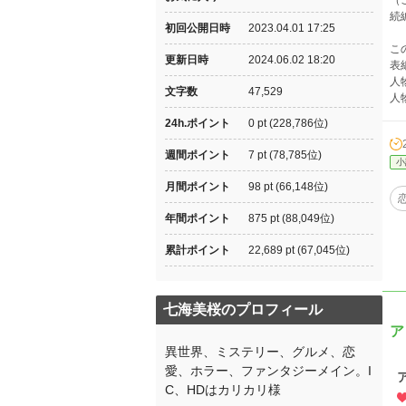
（
続
初回公開日時
2023.04.01 17:25
こ
更新日時
2024.06.02 18:20
表
人
文字数
47,529
人
24h.ポイント
0 pt (228,786位)
週間ポイント
7 pt (78,785位)
小
月間ポイント
98 pt (66,148位)
年間ポイント
875 pt (88,049位)
累計ポイント
22,689 pt (67,045位)
七海美桜のプロフィール
ア
異世界、ミステリー、グルメ、恋
愛、ホラー、ファンタジーメイン。I
C、HDはカリカリ様