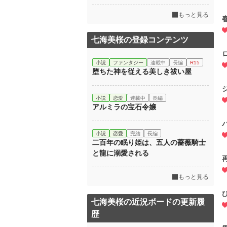
もっと見る
七海美桜の登録コンテンツ
小説
ファンタジー
連載中
長編
R15
堕ちた神を従える美しき祓い屋
小説
恋愛
連載中
長編
アルミラの宝石令嬢
小説
恋愛
完結
長編
二百年の眠り姫は、五人の薔薇騎士
と龍に溺愛される
もっと見る
七海美桜の近況ボードの更新履
歴