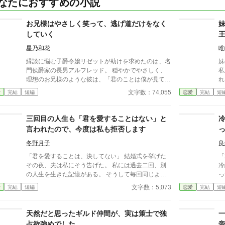
なたにおすすめの小説
お兄様はやさしく笑って、逃げ道だけをなく
していく
星乃和花
唯
縁談に悩む子爵令嬢リゼットが助けを求めたのは、名
妹
門侯爵家の長男アルフレッド。 穏やかでやさしく、
私
理想のお兄様のような彼は、「君のことは僕が見てい
れ
る」と甘く手を差し伸べてくれる。 送り迎え、花や
れ
文字数：74,055
愛
完結
短編
恋愛
完結
短
手紙、完璧なエスコート。 守られているだけのはず
族
が、気づけば周囲には「彼女はもうノースウェル侯爵
ン
家のもの」という空気ができあがっていて――。 ふ
三回目の人生も「君を愛することはない」と
わふわ優しいのに、実はかなり策略家。 やさしく逃
言われたので、今度は私も拒否します
げ道をなくしてくるお兄様系ヒーローに、恋愛に疎い
令嬢がじわじわ囲い落とされていく、甘くて幸せな溺
冬野月子
良
愛ラブストーリー。 ――「待つよ」と言いながら、
「君を愛することは、決してない」 結婚式を挙げた
「
外堀はきっちり埋めてくる―― （完結済ー本編10話
その夜、夫は私にそう告げた。 私には過去二回、別
冷
＋後日談２話）
の人生を生きた記憶がある。 そうして毎回同じよう
った。 出来損な
に言われてきた。 逃げた一回目、我慢した二回目。
て
文字数：5,073
愛
完結
短編
恋愛
完結
短
いずれも上手くいかなかった。 だから今回は。
て
な
役
天然だと思ったギルド仲間が、実は策士で独
ン
占欲強めでした