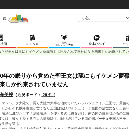
Web
稿漫画
レンタル
絵本ひろば
ビジ
コンテンツ大賞
覚めた聖王女は龍にもイケメン薔薇騎士に溺愛されて幸せになる未来しか約束されて
00年の眠りから覚めた聖王女は龍にもイケメン薔
来しか約束されていません
海美桜
（近況ボード：
29 件
）
ーゲンベルク大陸で、長く大陸の大半を治めていたバッハシュタイン王国で、最後
。しかしそれ以降古龍が亡くなり王国は滅びバルシュミーデ皇国の治世になり二百
、魔法は滅びた世で「治癒魔法」を使えるのは彼女だけ。南の国の戦を収めるのに
彼女は、彼女を愛する五人の薔薇騎士、眠り続けている南の国バーチュ王国の王子
な生活を送る。