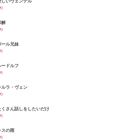
愛しいヴェンデル
0
和解
0
バール兄妹
0
ルードルフ
0
ラルラ・ヴェン
0
たくさん話しをしたいだけ
0
キスの雨
0