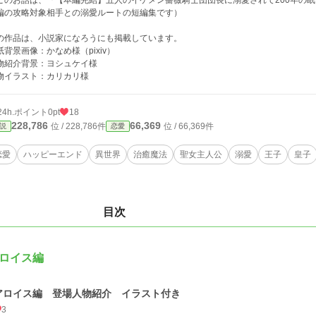
このお話は、『【本編完結】五人のイケメン薔薇騎士団団長に溺愛されて200年の
編の攻略対象相手との溺愛ルートの短編集です）
の作品は、小説家になろうにも掲載しています。
紙背景画像：かなめ様（pixiv）
物紹介背景：ヨシュケイ様
物イラスト：カリカリ様
24h.ポイント
0pt
18
228,786
66,369
位 / 228,786件
位 / 66,369件
説
恋愛
恋愛
ハッピーエンド
異世界
治癒魔法
聖女主人公
溺愛
王子
皇子
目次
ロイス編
アロイス編 登場人物紹介 イラスト付き
3