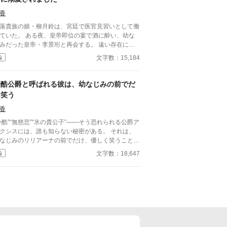
立ちたい」という一心だった。 ――その瞬間。 冷
士の情緒が崩壊した。 「君は、自分の価値を分
香
いない」 開始一分で愛さない宣言は撤回。 無
落貴族の娘・柳月鈴は、宮廷で医官見習いとして働
覚に自己評価が低い妻に、激重独占欲を発症した最
ていた。 ある夜、皇帝即位の宴で酒に酔い、幼な
が爆誕する。 以後、 寝室は強制統合 常時抱っ
みだった皇帝・李景珩と再会する。 遠い存在にな
移動 一秒ごとに更新される溺愛 妻を傷つける者に
たはずの彼。 けれど、その夜をきっかけに月鈴の
文字数：15,184
編
なし宣言 甘さ過多、独占欲過剰、愛情暴走
は大きく動き出す。 冷酷と恐れられる皇帝が、
を取り戻そうとする実家の横
ぜか彼女だけには甘すぎて――。
入り――？ 自己評価ゼロの健気令嬢と愛が一
冷酷公爵と呼ばれる彼は、幼なじみの前でだ
も我慢できなかった最強騎士。 溺愛が止まらな
け笑う
、契約結婚から始まる甘すぎる逆転ラブコメ
香
冷酷”“無慈悲”“氷の貴公子”――そう恐れられる公爵ア
クシスには、誰も知らない秘密がある。 それは、
なじみのリリアーナの前でだけ、優しく笑うこと。
族社会の頂点に立つ彼と、身分の低い彼女。 決し
文字数：18,647
編
交わらないはずの二人なのに、彼は彼女を守り、触
独占しようとする。 「俺が笑うのは、お前の前
自覚な彼女と、執着を隠しきれない彼。
がてその歪な関係は周囲を巻き込み、彼の“冷酷”と
ばれる理由、そして彼女への想いの深さが暴かれて
れは、氷のような男が、たった一人にだ
溺れる物語。