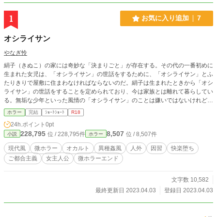
1
お気に入り追加
7
オシライサン
やなぎ怜
絹子（きぬこ）の家には奇妙な「決まりごと」が存在する。その代の一番初めに
生まれた女児は、「オシライサン」の世話をするために、「オシライサン」とふ
たりきりで屋敷に住まわなければならないのだ。絹子は生まれたときから「オシ
ライサン」の世話をすることを定められており、今は家族とは離れて暮らしてい
る。無垢な少年といった風情の「オシライサン」のことは嫌いではないけれど、
家の「決まりごと」は変だと思う――。けれども子供の絹子にはなにも出来はし
ホラー
完結
ｼｮｰﾄｼｮｰﾄ
R18
ない。初潮を迎えてすぐの課外学習で山に訪れてからというもの、絹子は奇妙な
24h.ポイント
0pt
夢を見始める。それが契機になることを、絹子はまだ知らない。 ※「オシライ
228,795
8,507
位 / 228,795件
位 / 8,507件
小説
ホラー
サン」以外との性的表現・冒頭生理の描写あり。
現代風
微ホラー
オカルト
異種姦風
人外
因習
快楽堕ち
ご都合主義
女主人公
微ホラーエンド
文字数 10,582
最終更新日 2023.04.03
登録日 2023.04.03