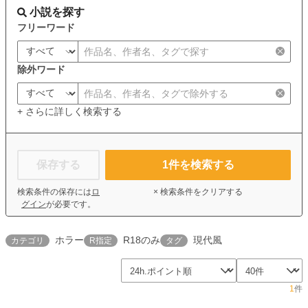
小説を探す
フリーワード
除外ワード
+ さらに詳しく検索する
保存する
1
件を検索する
検索条件の保存には
ロ
× 検索条件をクリアする
グイン
が必要です。
ホラー
R18のみ
現代風
カテゴリ
R指定
タグ
1
件