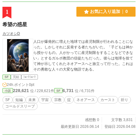
1
お気に入り追加
0
希望の惑星
カツオシD
人口が爆発的に増えた地球では産児制限が行われることにな
った。しかしそれに反発する者たちがいた。「子どもは神か
ら授かりもの。人がかってに産児制限をすることなどできな
い」とするガルポ教団の信徒たちだった。彼らは地球を捨て
て神が示してくれたネオアースへと旅立って行った。これは
その勇敢な人々の大変な物語である。
SF
完結
ｼｮｰﾄｼｮｰﾄ
24h.ポイント
0pt
228,621
6,731
位 / 228,621件
位 / 6,731件
小説
SF
SF
短編
未来
宇宙
宗教
掟
ネオアース
カースト
祈り
コールドスリープ
感想数 0
文字数 3,831
最終更新日 2026.06.14
登録日 2026.04.08