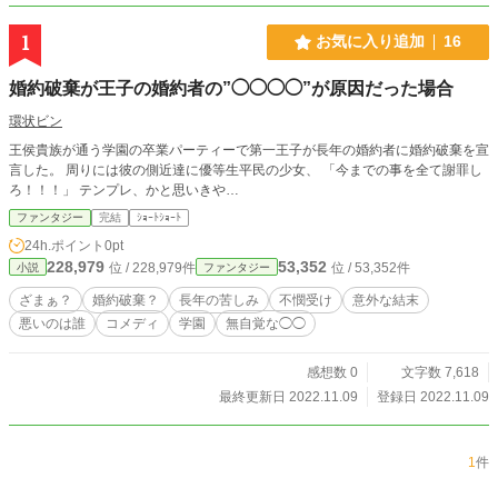
1
お気に入り追加
16
婚約破棄が王子の婚約者の”◯◯◯◯”が原因だった場合
環状ビン
王侯貴族が通う学園の卒業パーティーで第一王子が長年の婚約者に婚約破棄を宣
言した。 周りには彼の側近達に優等生平民の少女、 「今までの事を全て謝罪し
ろ！！！」 テンプレ、かと思いきや…
ファンタジー
完結
ｼｮｰﾄｼｮｰﾄ
24h.ポイント
0pt
228,979
53,352
位 / 228,979件
位 / 53,352件
小説
ファンタジー
ざまぁ？
婚約破棄？
長年の苦しみ
不憫受け
意外な結末
悪いのは誰
コメディ
学園
無自覚な◯◯
感想数 0
文字数 7,618
最終更新日 2022.11.09
登録日 2022.11.09
1
件