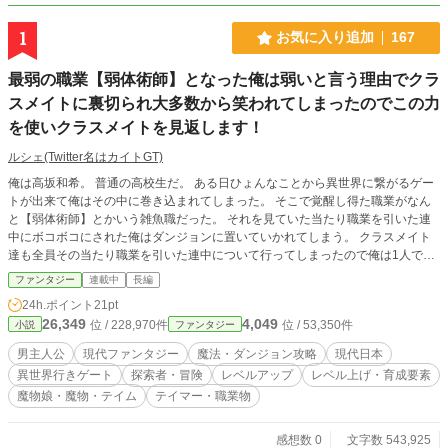
1
お気に入り追加
167
最弱の職業【弱体術師】となった俺は弱いと言う理由でクラ
スメイトに裏切られ大多数から笑われてしまったのでこの力
を使いクラスメイトを見返します！
ルシェ(Twitter名はカイトGT)
俺は高坂和希。 普通の高校生だ。 ある日ひょんなことから異世界に繋がるゲー
トが出来て俺はその中に巻き込まれてしまった。 そこで覚醒し得た職業がなん
と【弱体術師】とかいう雑魚職だった。 それを見ていた当たり職業を引いた連
中にボコボコにされた俺はダンジョンに置いていかれてしまう。 クラスメイト
達も全員その当たり職業を引いた連中について行ってしまったので俺は1人で出
口を探索するしかなくなった。 しかもその最中にゴブリンに襲われてしまい足
ファンタジー
連載中
長編
を滑らせて地下の奥深くへと落ちてしまうのだった。
24h.ポイント
21pt
26,349
4,049
位 / 228,970件
位 / 53,350件
小説
ファンタジー
男主人公
現代ファンタジー
魔法・ダンジョン攻略
現代日本
異世界行きゲート
探索者・冒険
レベルアップ
レベル上げ・育成要素
魔物娘・魔物・テイム
テイマー・職業物
感想数 0
文字数 543,925