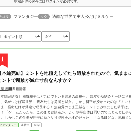
検索条件の保存には
ログイン
が必要です。
ファンタジー
過酷な世界で主人公だけヌルゲー
テゴリ
タグ
1
【本編完結】ミントを地植えしてたら追放されたので、気まま
ミントで魔族が滅亡寸前なんすか？
葉 鳴
書籍情報
】 植野耕平はどこにでもいる普通の高校生。 親友や幼馴染と一緒に学校からの帰宅中、謎の光に包まれたかと思った
つけば異世界！ 親友たちは勇者と聖女。しかし耕平が授かったのは『ミント栽培』という不名誉な宿命だった。 本人は弱い
まま、宿命だけが爆速で成長する！ 無自覚のまま王城をミントまみれにした耕平は
が、耕平自体は弱いのでほとんど仕事がない。 仕方なく選んだ日雇いの皿洗いのバイ
すのだった！ 「なるほどな、地植えは最悪だが生やす場所を限定すれば化けるぞこ
商品を売り出していく。 やがて信仰が生まれ、ミントに様々な付加価値がつけられて
ファンタジー
連載中
長編
んなことできるようになったんだよ、怖いわ」 その成長速度は耕平を持ってしても制御し切れるもの