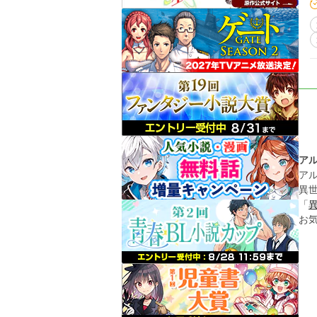
ではなかった。
なし）のお話。
ア
ア
異
「
お