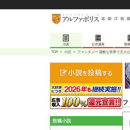
小説
公式漫画
投
TOP
>
小説
>
ファンタジー 過酷な世界で主人公
フ
投稿小説