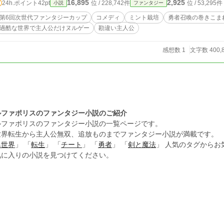
16,895
2,925
24h.ポイント
42pt
位 / 228,742件
位 / 53,295件
小説
ファンタジー
 ……これは人類（上限レベル３００）VS魔族（上限レベル８００）の戦いにしれっと混ざるミント使い（レベル上限
 ※あと雑草の如く生えてくる誤字が非常に目立ちますがご了承ください。 hotランキング最高2位（4/25） 本編完結後
第6回次世代ファンタジーカップ
コメディ
ミント栽培
勇者召喚の巻きこま
稀に【おまけ】が更新されます。
過酷な世界で主人公だけヌルゲー
勘違い主人公
感想数 1
文字数 400,
ルファポリスのファンタジー小説のご紹介
ルファポリスのファンタジー小説の一覧ページです。
世界転生から主人公無双、追放ものまでファンタジー小説が満載です。
異世界
」 「
転生
」 「
チート
」 「
勇者
」 「
剣と魔法
」 人気のタグから
気に入りの小説を見つけてください。