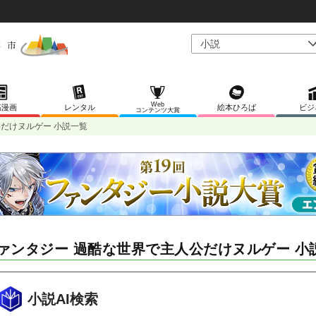
Web
稿漫画
レンタル
絵本ひろば
ビジ
コンテンツ大賞
だけヌルゲー 小説一覧
ァンタジー 過酷な世界で主人公だけヌルゲー 小
小説AI検索