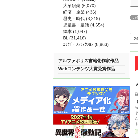
大衆娯楽 (6,070)
経済・企業 (436)
カ
歴史・時代 (3,219)
児童書・童話 (4,654)
絵本 (1,047)
BL (31,416)
ｴｯｾｲ・ﾉﾝﾌｨｸｼｮﾝ (8,863)
アルファポリス書籍化作家作品
Webコンテンツ大賞受賞作品
双
【本編完結済
ら、気が
た！ 「ゲームだったら、このまま冒険者か」 
ト。 しかしこの仕事が耕平に新たな可能性を示
れ」 耕平はワンアイディアでさまざまなミント
いく。 「え、お前いつの間にそ