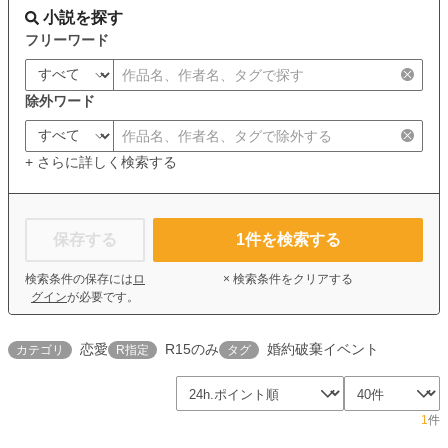
小説を探す
フリーワード
除外ワード
+ さらに詳しく検索する
保存する
1
件を検索する
検索条件の保存には
ロ
× 検索条件をクリアする
グイン
が必要です。
恋愛
R15のみ
婚約破棄イベント
カテゴリ
R指定
タグ
1
件