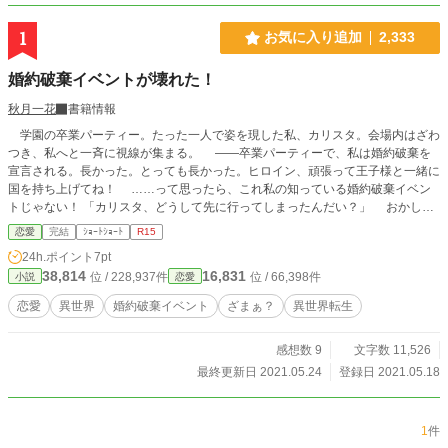
1
お気に入り追加
2,333
婚約破棄イベントが壊れた！
秋月一花
書籍情報
学園の卒業パーティー。たった一人で姿を現した私、カリスタ。会場内はざわ
つき、私へと一斉に視線が集まる。 ――卒業パーティーで、私は婚約破棄を
宣言される。長かった。とっても長かった。ヒロイン、頑張って王子様と一緒に
国を持ち上げてね！ ……って思ったら、これ私の知っている婚約破棄イベン
トじゃない！ 「カリスタ、どうして先に行ってしまったんだい？」 おかし
い、おかしい。絶対におかしい！ 国外追放されて平民として生きるつもりだ
恋愛
完結
ｼｮｰﾄｼｮｰﾄ
R15
ったのに！ このままだと私が王妃になってしまう！ どうしてそうなった、ヒ
24h.ポイント
7pt
ロイン王太子狙いだったじゃん！ 2021/07/04 カクヨム様にも投稿しました。
38,814
16,831
位 / 228,937件
位 / 66,398件
小説
恋愛
恋愛
異世界
婚約破棄イベント
ざまぁ？
異世界転生
感想数 9
文字数 11,526
最終更新日 2021.05.24
登録日 2021.05.18
1
件