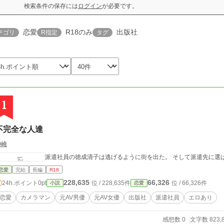
検索条件の保存には
ログイン
が必要です。
恋愛
R18のみ
出版社
テゴリ
R指定
タグ
1
不完全な人達
神崎
派遣社員の徳成清子は逃げるように街を出た。 そして派遣先に選
恋愛
完結
長編
R18
228,635
66,326
24h.ポイント
0pt
位 / 228,635件
位 / 66,326件
小説
恋愛
恋愛
カメラマン
元AV男優
元AV女優
出版社
派遣社員
エロあり
感想数 0
文字数 823,