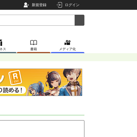
新規登録
ログイン
ネス
書籍
メディア化