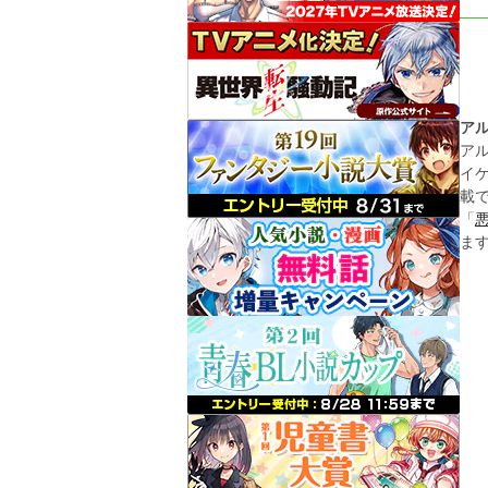
ア
ア
イ
載
「
ま