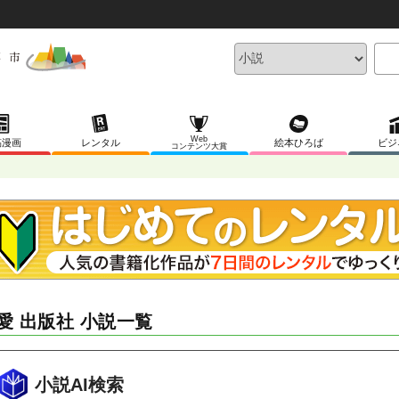
Web
稿漫画
レンタル
絵本ひろば
ビジ
コンテンツ大賞
愛 出版社 小説一覧
小説AI検索