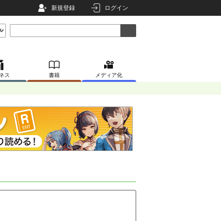
新規登録
ログイン
ネス
書籍
メディア化