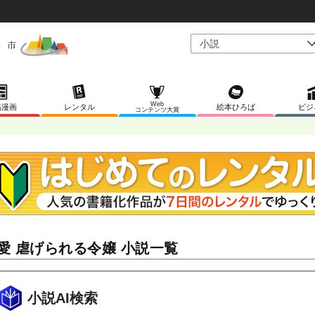
Web
稿漫画
レンタル
絵本ひろば
ビジ
コンテンツ大賞
愛 虐げられる令嬢 小説一覧
小説AI検索