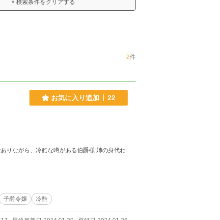
× 検索条件をクリアする
2
件
お気に入り追加
22
子爵令嬢
冷酷