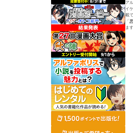
ア
イ
載
「
ま