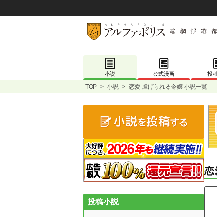
小説
公式漫画
投
TOP
>
小説
>
恋愛 虐げられる令嬢 小説一覧
恋
投稿小説