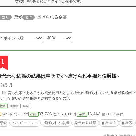
検索条件の保存には
ログイン
が必要です。
恋愛
虐げられる令嬢
テゴリ
タグ
1
身代わり結婚の結果は幸せです~虐げられ令嬢と伯爵様~
水無月 月
まれ育った家である日から突然使用人として扱われ虐げられていた令嬢 優良物件でありながら、冷酷な噂がある伯爵様 姉の身代わ
りとして嫁いだ先で伯爵と結婚するまでの話
恋愛
連載中
短編
37,726
16,462
24h.ポイント
7pt
位 / 228,832件
位 / 66,374件
小説
恋愛
恋愛
ハッピーエンド
虐げられる令嬢
身代わり結婚
伯爵当主
伯爵家