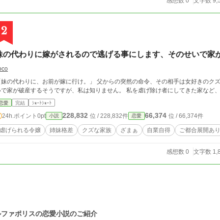
感想数 0
文字数 9,
2
妹の代わりに嫁がされるので逃げる事にします、そのせいで家
oco
「妹の代わりに、お前が嫁に行け。」 父からの突然の命令、その相手は女好きのクズ
いで家が破産するそうですが、私は知りません。 私を虐げ除け者にしてきた家など
恋愛
完結
ｼｮｰﾄｼｮｰﾄ
228,832
66,374
24h.ポイント
0pt
位 / 228,832件
位 / 66,374件
小説
恋愛
虐げられる令嬢
姉妹格差
クズな家族
ざまぁ
自業自得
ご都合展開あ
感想数 0
文字数 1,
ルファポリスの恋愛小説のご紹介