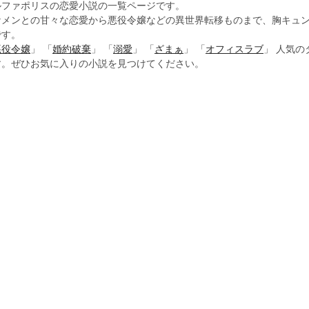
ルファポリスの恋愛小説の一覧ページです。
ケメンとの甘々な恋愛から悪役令嬢などの異世界転移ものまで、胸キュ
です。
悪役令嬢
」 「
婚約破棄
」 「
溺愛
」 「
ざまぁ
」 「
オフィスラブ
」 人気
す。ぜひお気に入りの小説を見つけてください。