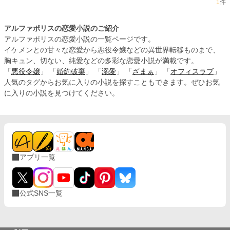
1
件
アルファポリスの恋愛小説のご紹介
アルファポリスの恋愛小説の一覧ページです。
イケメンとの甘々な恋愛から悪役令嬢などの異世界転移ものまで、
胸キュン、切ない、純愛などの多彩な恋愛小説が満載です。
「
悪役令嬢
」 「
婚約破棄
」 「
溺愛
」 「
ざまぁ
」 「
オフィスラブ
」
人気のタグからお気に入りの小説を探すこともできます。ぜひお気
に入りの小説を見つけてください。
アプリ一覧
公式SNS一覧