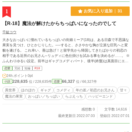
1
お気に入り追加
31
【R-18】魔法が解けたからちっぱいになったのでして
千紘コウ
大きなおっぱいに憧れているちっぱいの街娘ミーア(18)は、ある日森で不思議な
果実を見つけ、ひとかじりした。──すると、ささやかな胸が立派な巨乳へと変
貌を遂げる。 これ幸い、善は急げ！と留学先から帰国してきたばかりの初恋の
相手である近所のお兄さん─リュディに色仕掛けを試みる事を決めるが……。 ※
ふんわりゆるい設定。前半はギャグコメディパート、後半(終盤)は真面目にエロ
パート。しっかりめにR描写入るのでご注意ください。R18=★。全４話。 ※ム
恋愛
完結
短編
R18
ーンライトノベルズ様にも短編として掲載。
24h.ポイント
0pt
228,635
66,327
位 / 228,635件
位 / 66,327件
小説
恋愛
異世界
ほのぼの
ギャグ
コメディ
年の差／初恋のお兄さん
甘々
魔法の果実
おっぱい／ちっぱい
らぶえっち
ハッピーエンド
感想数 0
文字数 14,616
最終更新日 2022.07.03
登録日 2022.07.01