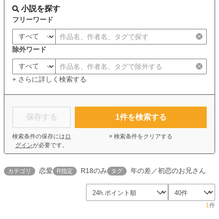
小説を探す
フリーワード
除外ワード
+ さらに詳しく検索する
保存する
1
件を検索する
検索条件の保存には
ロ
× 検索条件をクリアする
グイン
が必要です。
恋愛
R18のみ
年の差／初恋のお兄さん
カテゴリ
R指定
タグ
1
件