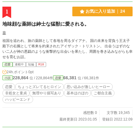
1
お気に入り追加
24
地味顔な薬師は紳士な猛獣に愛される。
葵
祖国を追われ、旅の薬師として各地を周るダイアナ。 国の未来を背負う王太子
殿下の右腕として将来を約束されたアイザック・トリストン。 出会うはずのな
い二人が神の悪戯のような衝撃的な出会いを果たし、周囲を巻き込みながらも幸
せを育むお話。
恋愛
連載中
短編
R18
24h.ポイント
0pt
228,864
66,381
位 / 228,864件
位 / 66,381件
小説
恋愛
恋愛
ちょっとズレてるヒロイン
思い込みが激しいヒーロー
非処女と童貞
無理やり描写あり
基本ほのぼの
ご都合主義
ハッピーエンド
感想数 0
文字数 19,345
最終更新日 2023.01.05
登録日 2022.12.09