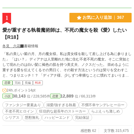
1
お気に入り追加
367
愛が重すぎる執着魔術師は、不死の魔女を殺《愛》したい
【R18】
冬見 六花
書籍情報
「私の美しい紫の月、月の魔女様。私は貴女様を殺して差し上げる為に参りまし
た」 「はい？」 ディアナは人里離れた地に住む不老不死の魔女。そこに突如と
して現れたのは白い髪に褐色の肌を持つ美丈夫、ノクスだった。 崇めるように
重すぎる愛を伝えてくるその男曰く、その殺す方法というのは契りを交わすこ
と、つまりエッチ！？ 「ディアナ様、少しずつ卑猥なことに慣れてまいりまし
ょうね」 そして始まった砂吐きそうなセクハラの日々だけど、そもそもこの男
恋愛
完結
長編
R18
は何者なの！？ 初対面なはずなのに何故自分を愛しているのか。 そして何故愛
24h.ポイント
14pt
しているのに殺したいのか。 ノクスは一体何者なのか。 ――――２人が織りな
30,143
12,889
位 / 228,585件
位 / 66,313件
小説
恋愛
す長い長い時間をかけた、最初で最期の切ない恋物語。 ◆残酷描写があります
◆エロ描写は激しめです
ファンタジー要素あり
溺愛/強すぎる執着
不憫不幸ヤンデレヒーロー
不老不死ヒロイン
狂信的な超長年のストーカー
らぶえっち激しめ
シリアス
慇懃無礼
ハッピーエンド
完結保証
感想数 62
文字数 315,475