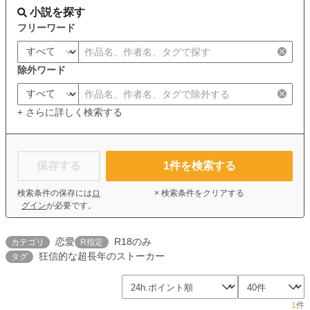
小説を探す
フリーワード
除外ワード
+ さらに詳しく検索する
保存する
1
件を検索する
検索条件の保存には
ロ
× 検索条件をクリアする
グイン
が必要です。
恋愛
R18のみ
カテゴリ
R指定
狂信的な超長年のストーカー
タグ
1
件