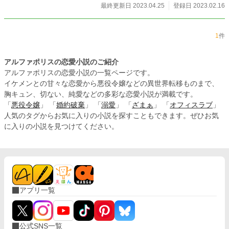
最終更新日 2023.04.25
登録日 2023.02.16
1
件
アルファポリスの恋愛小説のご紹介
アルファポリスの恋愛小説の一覧ページです。
イケメンとの甘々な恋愛から悪役令嬢などの異世界転移ものまで、
胸キュン、切ない、純愛などの多彩な恋愛小説が満載です。
「
悪役令嬢
」 「
婚約破棄
」 「
溺愛
」 「
ざまぁ
」 「
オフィスラブ
」
人気のタグからお気に入りの小説を探すこともできます。ぜひお気
に入りの小説を見つけてください。
アプリ一覧
公式SNS一覧