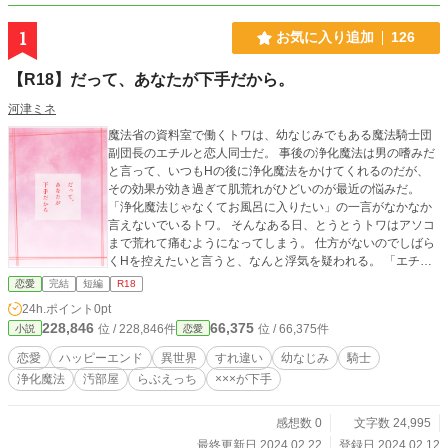
1
お気に入り追加
126
【R18】だって、あなたが下手だから。
河津ミネ
魔法省の資料室で働くトワは、幼なじみでもある魔法騎士団
副団長のエチルと恋人同士だ。 事後の浄化魔法は男の嗜みだ
と言って、いつもHの後に浄化魔法をかけてくれるのだが、
その効果が効き過ぎて肌荒れがひどいのが最近の悩みだ。
「浄化魔法じゃなくてお風呂に入りたい」の一言がなかなか
言えないでいるトワ。 そんなある日、とうとうトワはアソコ
まで荒れて痛むようになってしまう。 仕方がないのでしばら
くHを控えたいと言うと、なんと浮気を疑われる。 「エチル
が下手なせいで、痛いのよ！」 泣きながら叫ぶトワの言葉
恋愛
完結
短編
R18
に、エチルは顔面蒼白になって――！？
24h.ポイント
0pt
228,846
66,375
位 / 228,846件
位 / 66,375件
小説
恋愛
恋愛
ハッピーエンド
異世界
すれ違い
幼なじみ
騎士
浄化魔法
汚部屋
らぶえっち
×××が下手
感想数 0
文字数 24,995
最終更新日 2024.02.22
登録日 2024.02.12