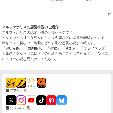
1
件
アルファポリスの恋愛小説のご紹介
アルファポリスの恋愛小説の一覧ページです。
イケメンとの甘々な恋愛から悪役令嬢などの異世界転移ものまで、
胸キュン、切ない、純愛などの多彩な恋愛小説が満載です。
「
悪役令嬢
」 「
婚約破棄
」 「
溺愛
」 「
ざまぁ
」 「
オフィスラブ
」
人気のタグからお気に入りの小説を探すこともできます。ぜひお気
に入りの小説を見つけてください。
アプリ一覧
公式SNS一覧