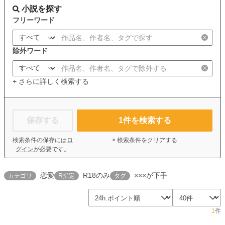
小説を探す
フリーワード
除外ワード
+ さらに詳しく検索する
保存する
1
件を検索する
検索条件の保存には
ロ
× 検索条件をクリアする
グイン
が必要です。
恋愛
R18のみ
×××が下手
カテゴリ
R指定
タグ
1
件