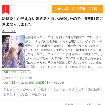
1
お気に入り追加
1,210
幼馴染しか見えない婚約者と白い結婚したので、夜明け前に
さよならしました
ゆぷしろん
公爵令嬢レティシアは、家同士の都合で伯爵アルフレッドに
嫁ぐ。 けれど夫は結婚後もずっと幼馴染のシルヴィばかりを
優先し、婚礼の夜から夫婦として触れ合おうともしなかっ
た。名ばかりの妻として伯爵家を支え、領地経営まで立て直
しても、彼にとってレティシアは“都合のいい伯爵夫人”でしか
ない。 やがて結婚一周年の夜、アルフレッドが自分を手放す
気はない一方で、幼馴染を屋敷に迎え入れようとしている会
話を聞いてしまったレティシアは、ついに決意する。 ――も
う、この結婚には見切りをつけよう。 夜明け前、彼女は離縁
恋愛
完結
ｼｮｰﾄｼｮｰﾄ
の準備を整え、伯爵邸を出奔。 身を寄せた北の港町で薬舗を
24h.ポイント
3,196pt
手伝いながら、自分の力で生きる穏やかな日々を手に入れて
416
248
位 / 228,935件
位 / 66,396件
小説
恋愛
いく。そこで出会ったのは、身分ではなく一人の女性として
彼女を尊重してくれる青年医師ノアだった。 一方、都合よく
異世界
ハッピーエンド
離縁
ざまぁ
白い結婚
出奔
政略結婚
尽くしてくれる妻を失ったアルフレッドは、ようやく自分が
自業自得
幼馴染
AI生成作品
何を失ったのかを思い知ることになる。 幼馴染ばかりを優先
する婚約者との白い結婚に終止符を打ち、傷ついた公爵令嬢
が新天地で本当の幸せを掴む、離縁から始まる逆転ラブスト
感想数 9
文字数 10,760