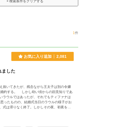
× 検索条件をクリアする
1
件
お気に入り追加
2,081
れました
え抜いてきたが、残念ながら王太子は別の令嬢
と婚約する。 しかし幼い頃からの顔見知りであ
いラウルではあったが、それでもティファナは
思ったものの、結婚式当日のラウルの様子がお
、式は滞りなく終了。しかしその夜、初夜を迎
結婚は白い結婚だ。私が君と寝室を共にするこ
り切るつもりでいる。時が来れば、離縁しよ
んなティファナを心配するそぶりを見せる義妹