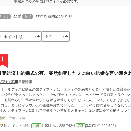
検索条件の保存には
ログイン
が必要です。
恋愛
姑息な義妹の空回り
テゴリ
タグ
1
【完結済】結婚式の夜、突然豹変した夫に白い結婚を言い渡さ
鳴宮野々花
書籍情報
オールディス侯爵家の娘ティファナは、王太子の婚約者となるべく厳しい教育を耐
との婚約が決まってしまった。 その後ティファナは、ヘイワード公爵家のラウル
るにも関わらず、馬が合わずになかなか親しくなれない二人。いつまでもよそよそし
努力し、どうにかラウルとの距離を縮めていった。 ようやく婚約者らしくなれたと
かしい。ティファナに対して突然冷たい態度をとるそっけない彼に疑問を抱きつつも
えるはずの寝室で、ラウルはティファナを冷たい目で睨みつけ、こう言った。「この
恋愛
完結
長編
とはない。互いの両親が他界するまでの辛抱だと思って、この表面上の結婚生活を乗
8,033
3,571
24h.ポイント
156pt
位 / 228,742件
位 / 66,362件
小説
恋愛
う」 一体なぜラウルが豹変してしまったのか分からず、悩み続けるティファナ。そ