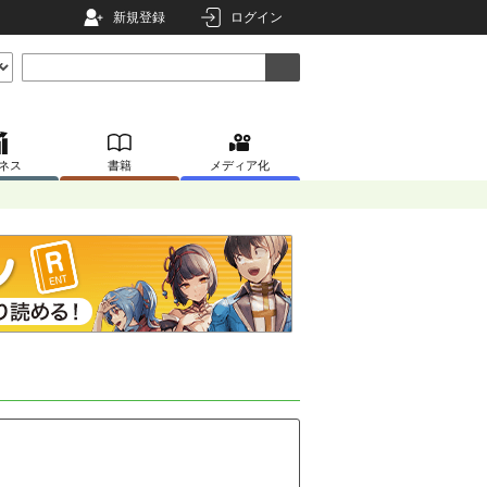
新規登録
ログイン
ネス
書籍
メディア化