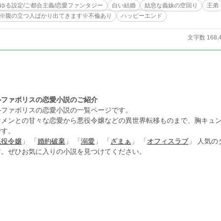
サリア。やがてティファナはサリアから衝撃的な事実を知らされることになる────── ※※腹立つ登場人物だらけになっ
ゆる設定/ご都合主義/恋愛ファンタジー
白い結婚
姑息な義妹の空回り
王弟
す。溺愛ハッピーエンドを迎えますが、それまでがドロドロ愛憎劇風です。心に優し
※腹の立つ人ばかり出てきます※不倫あり
ハッピーエンド
ご遠慮ください。 ※※不貞行為の描写があります※※ 
文字数 168,
ルファポリスの恋愛小説のご紹介
ルファポリスの恋愛小説の一覧ページです。
ケメンとの甘々な恋愛から悪役令嬢などの異世界転移ものまで、胸キュ
です。
悪役令嬢
」 「
婚約破棄
」 「
溺愛
」 「
ざまぁ
」 「
オフィスラブ
」 人気
す。ぜひお気に入りの小説を見つけてください。