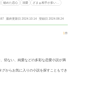
ておりま
秘めた恋心
溺愛
ざまぁ相手が多い…
い物語では決してありませんので、苦手な方は
※この作品はカクヨム、小説家になろうにも投稿しています。
487
最終更新日 2024.10.14
登録日 2024.08.24
1
件
ン、切ない、純愛などの多彩な恋愛小説が満
のタグからお気に入りの小説を探すこともでき