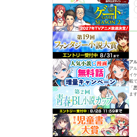
の
ア
ア
イ
載
「
ま