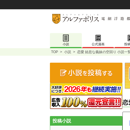
小説
公式漫画
投
TOP
>
小説
>
恋愛 姑息な義妹の空回り 小説一
恋
投稿小説