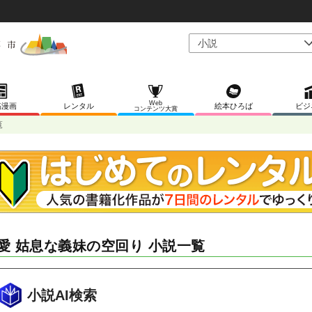
Web
稿漫画
レンタル
絵本ひろば
ビジ
コンテンツ大賞
覧
愛 姑息な義妹の空回り 小説一覧
小説AI検索