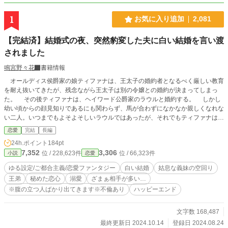
1
お気に入り追加
2,081
【完結済】結婚式の夜、突然豹変した夫に白い結婚を言い渡
されました
鳴宮野々花
書籍情報
オールディス侯爵家の娘ティファナは、王太子の婚約者となるべく厳しい教育
を耐え抜いてきたが、残念ながら王太子は別の令嬢との婚約が決まってしまっ
た。 その後ティファナは、ヘイワード公爵家のラウルと婚約する。 しかし
幼い頃からの顔見知りであるにも関わらず、馬が合わずになかなか親しくなれな
い二人。いつまでもよそよそしいラウルではあったが、それでもティファナは努
力し、どうにかラウルとの距離を縮めていった。 ようやく婚約者らしくなれ
恋愛
完結
長編
たと思ったものの、結婚式当日のラウルの様子がおかしい。ティファナに対して
24h.ポイント
184pt
突然冷たい態度をとるそっけない彼に疑問を抱きつつも、式は滞りなく終了。し
7,352
3,306
位 / 228,623件
位 / 66,323件
小説
恋愛
かしその夜、初夜を迎えるはずの寝室で、ラウルはティファナを冷たい目で睨み
つけ、こう言った。「この結婚は白い結婚だ。私が君と寝室を共にすることはな
ゆる設定/ご都合主義/恋愛ファンタジー
白い結婚
姑息な義妹の空回り
い。互いの両親が他界するまでの辛抱だと思って、この表面上の結婚生活を乗り
王弟
秘めた恋心
溺愛
ざまぁ相手が多い…
切るつもりでいる。時が来れば、離縁しよう」 一体なぜラウルが豹変してし
※腹の立つ人ばかり出てきます※不倫あり
ハッピーエンド
まったのか分からず、悩み続けるティファナ。そんなティファナを心配するそぶ
りを見せる義妹のサリア。やがてティファナはサリアから衝撃的な事実を知らさ
れることになる────── ※※腹立つ登場人物だらけになっております。溺愛ハ
文字数 168,487
ッピーエンドを迎えますが、それまでがドロドロ愛憎劇風です。心に優しい物語
最終更新日 2024.10.14
登録日 2024.08.24
では決してありませんので、苦手な方はご遠慮ください。 ※※不貞行為の描写