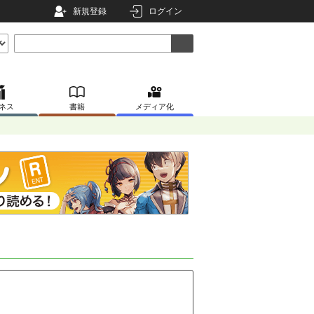
新規登録
ログイン
ネス
書籍
メディア化