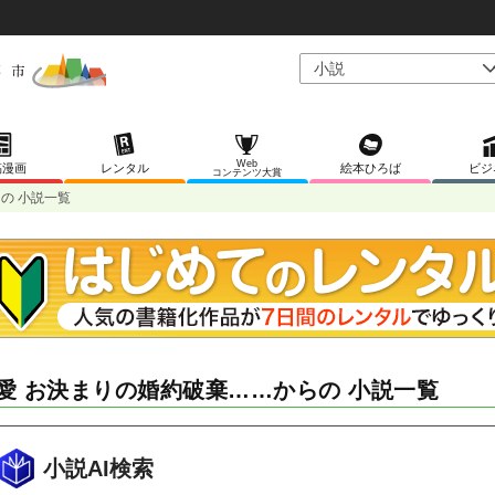
Web
稿漫画
レンタル
絵本ひろば
ビジ
コンテンツ大賞
の 小説一覧
愛 お決まりの婚約破棄……からの 小説一覧
小説AI検索