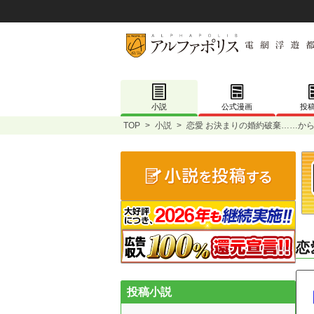
小説
公式漫画
投
TOP
>
小説
>
恋愛 お決まりの婚約破棄……から
恋
投稿小説