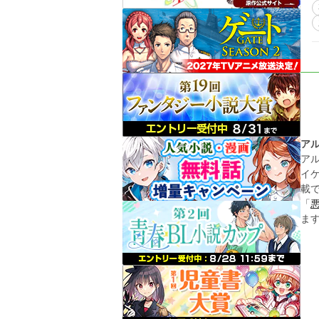
ア
ア
イ
載
「
ま