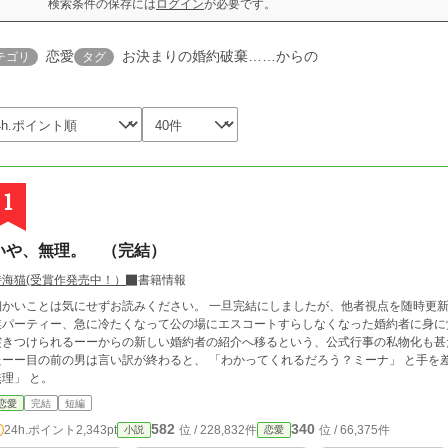
検索条件の保存には
ログイン
が必要です。
恋愛
お決まりの婚約破棄……からの
テゴリ
タグ
1
いや、無理。 （完結）
詩海猫(受賞作発売中！）
書籍情報
いことは気にせずお読みください。 一旦完結にしましたが、他者視点を随時更新の間連載中に戻します。 もはや定番となった卒
業パーティー、急に冷たくなって公の場にエスコートすらしなくなった婚約者に身に
突きつけられるーーからの新しい婚約者の紹介へ移るという、公式行事の私物化も甚
ーー目の前の男は言い訳が終わると、 「わかってくれるだろう？ミーナ」 と手を差し伸べた。 だから私はこう答
無理」 と。
恋愛
完結
短編
582
340
24h.ポイント
2,343pt
位 / 228,832件
位 / 66,375件
小説
恋愛