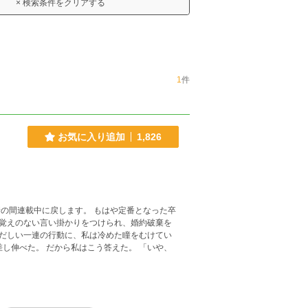
× 検索条件をクリアする
1
件
お気に入り追加
1,826
覚えのない言い掛かりをつけられ、婚約破棄を
だしい一連の行動に、私は冷めた瞳をむけてい
えた。 「いや、