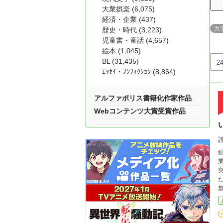
大衆娯楽 (6,075)
経済・企業 (437)
カ
歴史・時代 (3,223)
児童書・童話 (4,657)
絵本 (1,045)
BL (31,435)
ｴｯｾｲ・ﾉﾝﾌｨｸｼｮﾝ (8,864)
アルファポリス書籍化作家作品
Webコンテンツ大賞受賞作品
細か
た