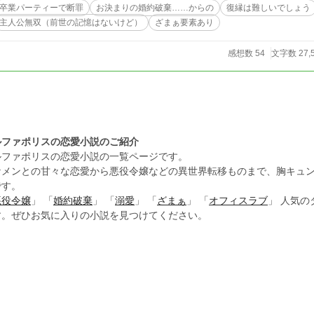
卒業パーティーで断罪
お決まりの婚約破棄……からの
復縁は難しいでしょう
主人公無双（前世の記憶はないけど）
ざまぁ要素あり
感想数 54
文字数 27,
ルファポリスの恋愛小説のご紹介
ルファポリスの恋愛小説の一覧ページです。
ケメンとの甘々な恋愛から悪役令嬢などの異世界転移ものまで、胸キュ
です。
悪役令嬢
」 「
婚約破棄
」 「
溺愛
」 「
ざまぁ
」 「
オフィスラブ
」 人気
す。ぜひお気に入りの小説を見つけてください。