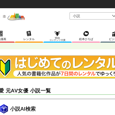
Web
稿漫画
レンタル
絵本ひろば
ビジ
コンテンツ大賞
愛 元AV女優 小説一覧
小説AI検索