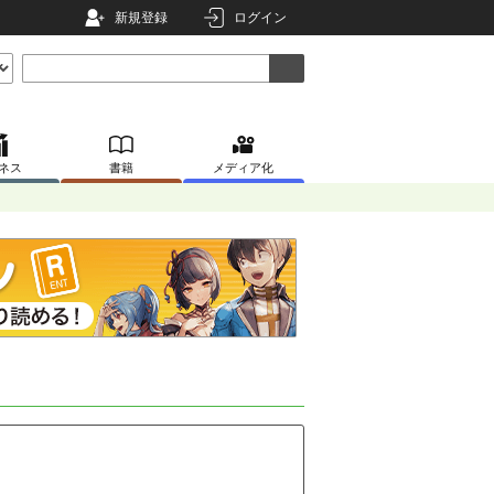
新規登録
ログイン
ネス
書籍
メディア化