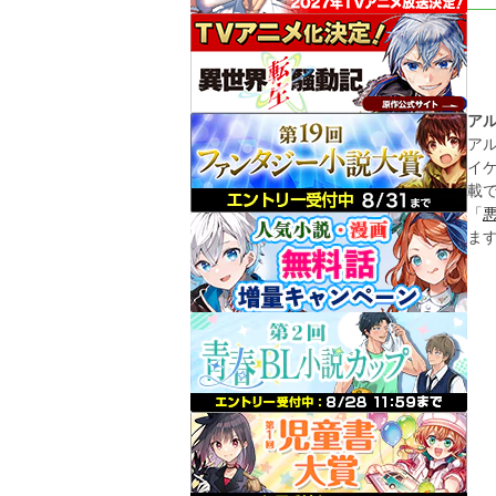
ア
ア
イ
載
「
ま