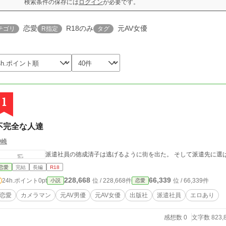
検索条件の保存には
ログイン
が必要です。
恋愛
R18のみ
元AV女優
テゴリ
R指定
タグ
1
不完全な人達
神崎
派遣社員の徳成清子は逃げるように街を出た。 そして派遣先に選
恋愛
完結
長編
R18
228,668
66,339
24h.ポイント
0pt
位 / 228,668件
位 / 66,339件
小説
恋愛
恋愛
カメラマン
元AV男優
元AV女優
出版社
派遣社員
エロあり
感想数 0
文字数 823,