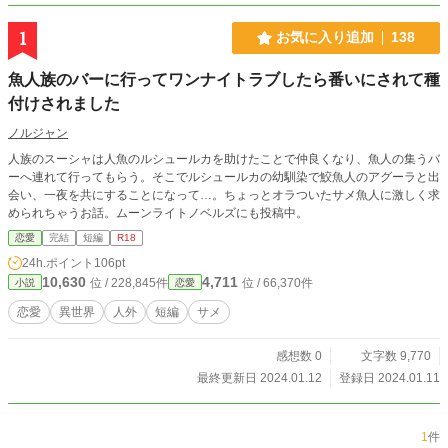
1
お気に入り追加
138
魚人族のバーに行ってワンナイトラブしたら番いにされて種
付けされました
ノルジャン
人族のスーシャは人魚のルシュールカを助けたことで仲良くなり、魚人の集うバ
ーへ連れて行ってもらう。そこでルシュールカの幼馴染で鮫魚人のアグーラと出
会い、一夜を共にすることになって…。ちょっとオラついたサメ魚人に激しく求
められちゃうお話。ムーンライトノベルズにも投稿中。
恋愛
完結
短編
R18
24h.ポイント
106pt
10,630
4,711
位 / 228,845件
位 / 66,370件
小説
恋愛
恋愛
異世界
人外
短編
サメ
感想数 0
文字数 9,770
最終更新日 2024.01.12
登録日 2024.01.11
1
件