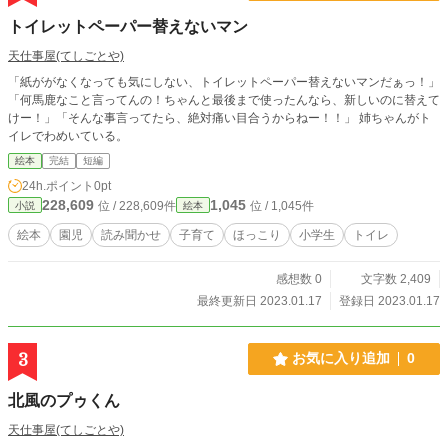
トイレットペーパー替えないマン
天仕事屋(てしごとや)
「紙ががなくなっても気にしない、トイレットペーパー替えないマンだぁっ！」
「何馬鹿なこと言ってんの！ちゃんと最後まで使ったんなら、新しいのに替えて
けー！」「そんな事言ってたら、絶対痛い目合うからねー！！」 姉ちゃんがト
イレでわめいている。
絵本
完結
短編
24h.ポイント
0pt
228,609
1,045
位 / 228,609件
位 / 1,045件
小説
絵本
絵本
園児
読み聞かせ
子育て
ほっこり
小学生
トイレ
感想数 0
文字数 2,409
最終更新日 2023.01.17
登録日 2023.01.17
3
お気に入り追加
0
北風のプゥくん
天仕事屋(てしごとや)