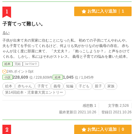
1
お気に入り追加
1
子育てって難しい。
るい
子供が出来て夫の実家に住むことになった私。 初めての子供にてんやわんや。
夫も子育てを手伝ってくれるけど、何よりも気がかりなのが義母の存在。 赤ち
ゃんが泣く度に部屋に来て、 「大丈夫？」「抱っこしようか？」 と声をかけて
くれる。 しかし、私にはそれがストレス。 義母と子育ての悩みを書いた絵本。
絵本
完結
ｼｮｰﾄｼｮｰﾄ
24h.ポイント
0pt
228,609
1,045
位 / 228,609件
位 / 1,045件
小説
絵本
絵本
赤ちゃん
子育て
義母
短編
子ども
親子
家族
第14回絵本・児童書大賞エントリー
感想数 1
文字数 2,526
最終更新日 2021.10.26
登録日 2021.10.26
2
お気に入り追加
0