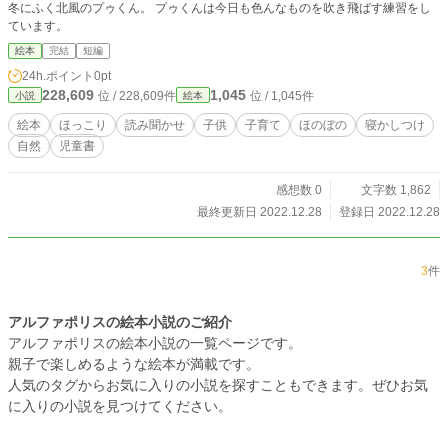
冬にふく北風のプゥくん。 プゥくんは今日も色んなものを吹き飛ばす練習をし
ています。
絵本
完結
短編
24h.ポイント
0pt
228,609
1,045
位 / 228,609件
位 / 1,045件
小説
絵本
絵本
ほっこり
読み聞かせ
子供
子育て
ほのぼの
寝かしつけ
自然
児童書
感想数 0
文字数 1,862
最終更新日 2022.12.28
登録日 2022.12.28
3
件
アルファポリスの絵本小説のご紹介
アルファポリスの絵本小説の一覧ページです。
親子で楽しめるような絵本が満載です。
人気のタグからお気に入りの小説を探すこともできます。ぜひお気
に入りの小説を見つけてください。