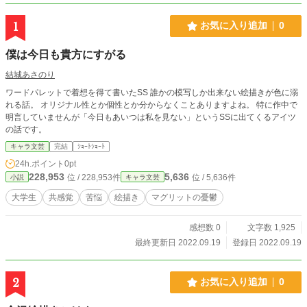
1
お気に入り追加
0
僕は今日も貴方にすがる
結城あさのり
ワードパレットで着想を得て書いたSS 誰かの模写しか出来ない絵描きが色に溺
れる話。 オリジナル性とか個性とか分からなくことありますよね。 特に作中で
明言していませんが「今日もあいつは私を見ない」というSSに出てくるアイツ
の話です。
キャラ文芸
完結
ｼｮｰﾄｼｮｰﾄ
24h.ポイント
0pt
228,953
5,636
位 / 228,953件
位 / 5,636件
小説
キャラ文芸
大学生
共感覚
苦悩
絵描き
マグリットの憂鬱
感想数 0
文字数 1,925
最終更新日 2022.09.19
登録日 2022.09.19
2
お気に入り追加
0