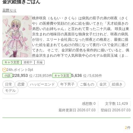
金沢絵描きごはん
花野りり
桃井咲良（ももい・さくら）は病気の双子の弟の咲夜（さく
や）の医療費や笑顔のために絵を描いてきた「天才絵描きの
弟思いのお姉ちゃん」と言われて育った二十六歳。 咲良は東
京生まれの地味目の真面目な独身女子だけれど、咲夜の病気
が治り、エリート会社員になった咲夜との格差と、最後に描
いた絵を盗まれてもぬけの殻になって夜行バスで金沢に逃げ
てきた。 そこで、金沢駅の景色を発作的に描いていると、偶
然金沢生まれの年下で人気和装中心のモデル前田玉城（まえ
だ・たまき）を助け、空腹のまま拾われて突然使用人として
キャラ文芸
連載中
長編
働く事に。 ーー美味しいご飯を食べさせてもらい、玉城の家
24h.ポイント
0pt
で咲良は頑張ることを決意。石川県金沢のご飯に魅了される
228,953
5,636
位 / 228,953件
位 / 5,636件
小説
キャラ文芸
咲良に、金沢愛の強いご満悦の玉城。虜になった咲良はそれ
を美味しく描いていく……♡
日常
恋愛
ハッピーエンド
年下男子
ご飯もの
金沢
絵描き
モデル
感想数 0
文字数 11,429
最終更新日 2026.07.03
登録日 2026.07.03
2
件