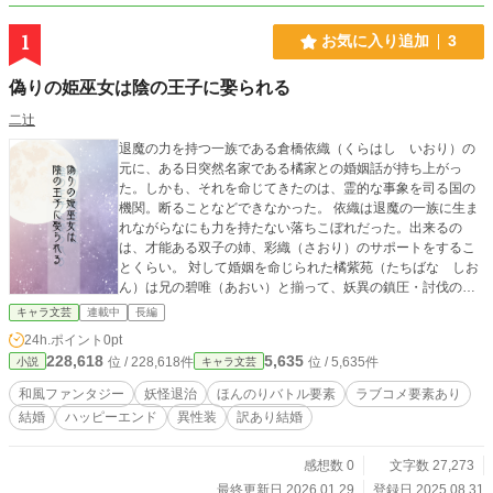
1
お気に入り追加
3
偽りの姫巫女は陰の王子に娶られる
二辻
退魔の力を持つ一族である倉橋依織（くらはし いおり）の
元に、ある日突然名家である橘家との婚姻話が持ち上がっ
た。しかも、それを命じてきたのは、霊的な事象を司る国の
機関。断ることなどできなかった。 依織は退魔の一族に生ま
れながらなにも力を持たない落ちこぼれだった。出来るの
は、才能ある双子の姉、彩織（さおり）のサポートをするこ
とくらい。 対して婚姻を命じられた橘紫苑（たちばな しお
ん）は兄の碧唯（あおい）と揃って、妖異の鎮圧・討伐の精
鋭部隊『鎮妖寮（ちんようりょう）』で活躍している有能な
キャラ文芸
連載中
長編
兄弟の弟だった。 どう考えても、釣り合わない。更に依織に
24h.ポイント
0pt
は、紫苑と結婚できない理由もあった。 しかし、『呪い』を
228,618
5,635
位 / 228,618件
位 / 5,635件
小説
キャラ文芸
その身に宿して生まれてきた紫苑にはなにか思うところがあ
るようで、この婚姻を喜んで受け入れていた。 ここに異性装
和風ファンタジー
妖怪退治
ほんのりバトル要素
ラブコメ要素あり
カップルが誕生したことを、依織は知らなかった。 押しの強
結婚
ハッピーエンド
異性装
訳あり結婚
い男装女子×自分に自信のない女装男子の、妖異と戦いながら
のちょっと奇妙な新婚生活が始まる。 ※ カクヨムにも同じ
話を連載中ですが、アルファポリスさんで先行公開していま
感想数 0
文字数 27,273
す
最終更新日 2026.01.29
登録日 2025.08.31