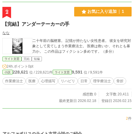
2
お気に入り追加
1
【完結】アンダーテーカーの手
なな
二十年前の脳梗塞。 記憶が持たない女性患者。 彼女を研究対
象として見てしまう作業療法士。 医療は救いか、それとも暴
力か。 この作品はフィクション多めです。（多分）
ライト文芸
完結
短編
24h.ポイント
0pt
228,621
9,591
位 / 228,621件
位 / 9,591件
小説
ライト文芸
作業療法士
医療
心理描写
リハビリ
日常
理学療法士
骨折
感想数 0
文字数 20,411
最終更新日 2026.02.18
登録日 2026.02.15
2
件
アルファポリスのライト文芸小説のご紹介