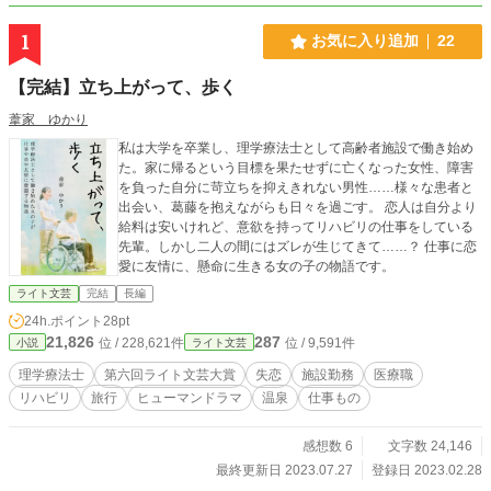
1
お気に入り追加
22
【完結】立ち上がって、歩く
葦家 ゆかり
私は大学を卒業し、理学療法士として高齢者施設で働き始め
た。家に帰るという目標を果たせずに亡くなった女性、障害
を負った自分に苛立ちを抑えきれない男性……様々な患者と
出会い、葛藤を抱えながらも日々を過ごす。 恋人は自分より
給料は安いけれど、意欲を持ってリハビリの仕事をしている
先輩。しかし二人の間にはズレが生じてきて……？ 仕事に恋
愛に友情に、懸命に生きる女の子の物語です。
ライト文芸
完結
長編
24h.ポイント
28pt
21,826
287
位 / 228,621件
位 / 9,591件
小説
ライト文芸
理学療法士
第六回ライト文芸大賞
失恋
施設勤務
医療職
リハビリ
旅行
ヒューマンドラマ
温泉
仕事もの
感想数 6
文字数 24,146
最終更新日 2023.07.27
登録日 2023.02.28