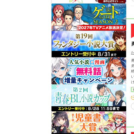
勇
精
い愛
げ出