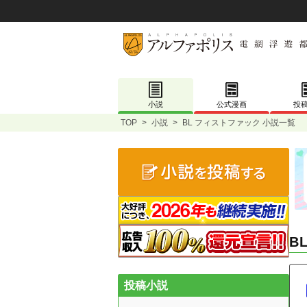
小説
公式漫画
投
TOP
>
小説
>
BL フィストファック 小説一覧
B
投稿小説