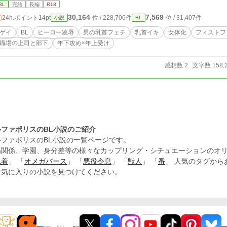
BL
完結
長編
R18
30,164
7,569
24h.ポイント
14pt
位 / 228,706件
位 / 31,407件
小説
BL
ゲイ
BL
ヒーロー凌辱
男の乳首フェチ
乳首イキ
女体化
フィストフ
職場の上司と部下
年下攻め×年上受け
感想数 2
文字数 158,
ルファポリスのBL小説のご紹介
ルファポリスのBL小説の一覧ページです。
場関係、学園、身分差等の様々なカップリング・シチュエーションのオリ
執着
」 「
オメガバース
」 「
悪役令息
」 「
獣人
」 「
番
」 人気のタグか
お気に入りの小説を見つけてください。