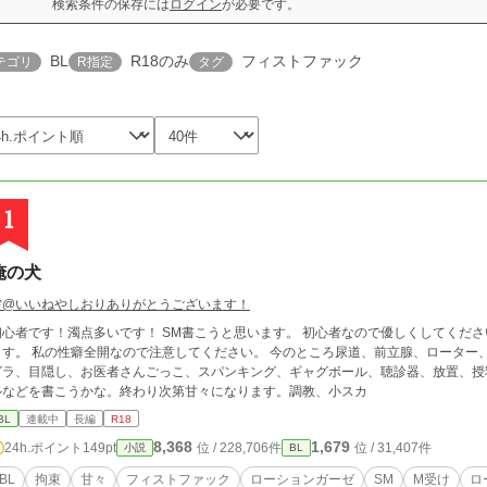
検索条件の保存には
ログイン
が必要です。
BL
R18のみ
フィストファック
テゴリ
R指定
タグ
1
俺の犬
雫@いいねやしおりありがとうございます！
初心者です！濁点多いです！ SM書こうと思います。 初心者なので優しくしてくだ
ます。 私の性癖全開なので注意してください。 今のところ尿道、前立腺、ローター
グラ、目隠し、お医者さんごっこ、スパンキング、ギャグボール、聴診器、放置、授
ルなどを書こうかな。終わり次第甘々になります。調教、小スカ
BL
連載中
長編
R18
8,368
1,679
24h.ポイント
149pt
位 / 228,706件
位 / 31,407件
小説
BL
BL
拘束
甘々
フィストファック
ローションガーゼ
SM
M受け
ロ