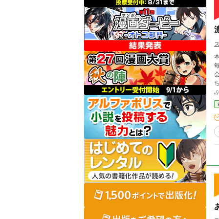
本作
会科見学
ち
ぶっ壊
ズッッ
い