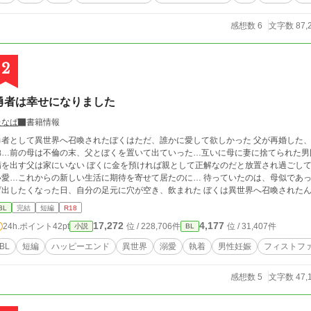
感想数 6
文字数 87,
2
勇者は幸せになりました
たなぱ
書籍情報
者として異世界へ召喚されたぼくはただ、誰かに愛して欲しかった 父が再婚した、高2の春 新しい母となる女性、年の離れた妹と
弟…前の母は不倫の末、父とぼくを置いて出ていった…互いに母に妻に捨てられた男
を出す父は家にいない ぼくに金を預ければ親として正解なのだと放置され過ごしてきた そんな女性不信に陥った父が見つ
…これからの新しい生活に期待を寄せて居たのに… 待っていたのは、母似であったおれに対する憎悪と暴力… 全てが嫌になり投
したくなった日、自分の足元に穴が空き、飲まれた ぼくは異世界へ召喚されたんだ、魔物を殺し魔王様を屠る勇者として 激重魔
王×愛に飢えてる勇者
BL
完結
短編
R18
17,272
4,177
24h.ポイント
42pt
位 / 228,706件
位 / 31,407件
小説
BL
BL
短編
ハッピーエンド
異世界
溺愛
執着
男性妊娠
フィストフ
感想数 5
文字数 47,