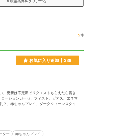
× 検索条件をクリアする
5
件
お気に入り追加
388
さい。更新は不定期でリクエストもらえたら書き
、ローションガーゼ、フィスト、ピアス、エネマ
乳？、赤ちゃんプレイ、ダーククィーンスタイ
ーター
赤ちゃんプレイ