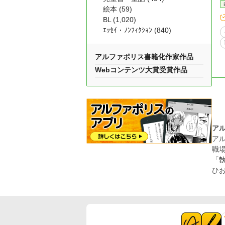
絵本 (59)
BL (1,020)
ｴｯｾｲ・ﾉﾝﾌｨｸｼｮﾝ (840)
アルファポリス書籍化作家作品
Webコンテンツ大賞受賞作品
ア
ア
職
「
ひ