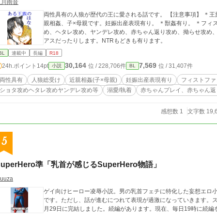
及川雨音
両性具有の人狼が歴代の王に愛される話です。 【注意事項】 ＊王族×男体に女性器がついた両性具有総受け。 ＊近
親相姦、子×母親です。妊娠出産表現有り。 ＊獣姦有り。 ＊フィ
め、ヘタレ攻め、ヤンデレ攻め、赤ちゃん返り攻め、拗らせ攻め、
アスだったりします。NTRもどきも有ります。
BL
連載中
長編
R18
30,164
7,569
24h.ポイント
14pt
位 / 228,706件
位 / 31,407件
小説
BL
両性具有
人狼総受け
近親相姦(子×母親)
妊娠出産表現有り
フィストファ
ショタ攻めヘタレ攻めヤンデレ攻め等
溺愛/執着
赤ちゃんプレイ、赤ちゃん返
感想数 1
文字数 19,
5
SuperHero準「乳首が感じるSuperHero物語」
yuuza
ゲイ向けヒーロー凌辱小説。男の乳首フェチに特化した妄想エロ
です。ただし、話が進むにつれて表現が過激になっていきます。スカ
月29日に完結しました。続編があります。現在、毎日19時に続編