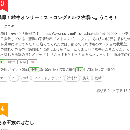
3
濃厚！雄牛オンリー！ストロングミルク牧場へようこそ！
スークニキ
はpixivからの転載です。 https://www.pixiv.net/novel/show.php?id=25223952 俺たち県立陽ノ崎高校野球部が、肉体改造のために
毎日愛飲している、驚異の栄養飲料『ストロングミルク』。 その力の秘密を探るた
にやってきた！ 出迎えてくれたのは、熊みてえな体格のマッチョな牧場主。 そして、牛舎にずらりと並んでいたのは、俺た
の憧れそのもの…筋骨隆々に鍛え上げられた、たくましい『雄牛』たちだった。 そして、俺たちの目の前で始まったのは、常識が
れる衝撃の搾乳メソッド！ 「こうするともっと出るんだよォッ！」 牧場主の丸太みてえな腕が、雄牛のケツの穴に、躊躇なく
ッッッブリと突き刺さる！ 「ん”ぎゃあああッ！びぐッ！い”ぐぅぅぅぅぅッ！」 搾乳棟に響き渡るのは、苦痛の悲鳴じゃな
BL
連載中
長編
R18
。 灼熱の快感に身をよじり、悶える、濁点まじりの喘ぎ声！ 最高のミルクは、最高の快感から生まれる…！ やがて俺も、顔中ミル
19,556
4,712
24h.ポイント
35pt
位 / 228,706件
位 / 31,407件
小説
BL
クまみれで、その真髄を味わうことに…。 汗と筋肉と、濃厚なミルクにまみれた、最
この牧場にあるのかもしれない――！
ゲイ
BL
搾精
フィストファック
野球部
筋肉
飲精
感想数 0
文字数 15,
4
ある王族のはなし