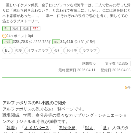
麗しいイケメン係長、金子仁にゾッコンな成海準一は、二人で飲みに行った帰
りに「俺たち付き合わない？」と言われて有頂天に。しかし、仁には酒を飲むと
出る悪癖があった……。 準一、仁それぞれの視点で恋心を描く、楽しくて心
温まるラブストーリー。
BL
完結
短編
R15
24h.ポイント
0pt
228,783
31,415
位 / 228,783件
位 / 31,415件
小説
BL
BL
恋愛
オフィスラブ
会社
お仕事
ラブラブ
感想数 0
文字数 42,335
最終更新日 2026.04.11
登録日 2026.04.03
5
件
アルファポリスのBL小説のご紹介
アルファポリスのBL小説の一覧ページです。
職場関係、学園、身分差等の様々なカップリング・シチュエーショ
ンのオリジナルBL小説が満載です。
「
執着
」 「
オメガバース
」 「
悪役令息
」 「
獣人
」 「
番
」 人気のタ