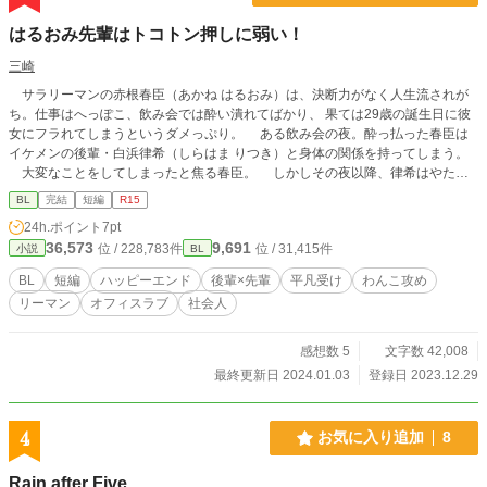
はるおみ先輩はトコトン押しに弱い！
三崎
サラリーマンの赤根春臣（あかね はるおみ）は、決断力がなく人生流されが
ち。仕事はへっぽこ、飲み会では酔い潰れてばかり、 果ては29歳の誕生日に彼
女にフラれてしまうというダメっぷり。 ある飲み会の夜。酔っ払った春臣は
イケメンの後輩・白浜律希（しらはま りつき）と身体の関係を持ってしまう。
大変なことをしてしまったと焦る春臣。 しかしその夜以降、律希はやたら
グイグイ来るように――？ イケメンワンコ後輩×押しに弱いダメリーマン★☆
BL
完結
短編
R15
軽快オフィスラブ♪ ※別サイトにも投稿しています
24h.ポイント
7pt
36,573
9,691
位 / 228,783件
位 / 31,415件
小説
BL
BL
短編
ハッピーエンド
後輩×先輩
平凡受け
わんこ攻め
リーマン
オフィスラブ
社会人
感想数 5
文字数 42,008
最終更新日 2024.01.03
登録日 2023.12.29
4
お気に入り追加
8
Rain after Five