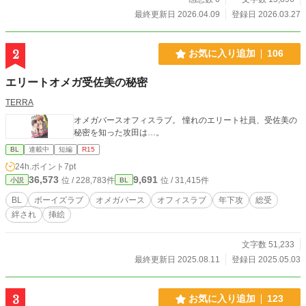
最終更新日 2026.04.09
登録日 2026.03.27
2
お気に入り追加
106
エリートオメガ受佐美の秘密
TERRA
オメガバースオフィスラブ。 憧れのエリート社員、受佐美の
秘密を知った攻田は…。
BL
連載中
短編
R15
24h.ポイント
7pt
36,573
9,691
位 / 228,783件
位 / 31,415件
小説
BL
BL
ボーイズラブ
オメガバース
オフィスラブ
年下攻
総受
絆され
挿絵
文字数 51,233
最終更新日 2025.08.11
登録日 2025.05.03
3
お気に入り追加
123