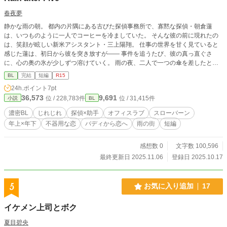
春夜夢
静かな雨の朝。 都内の片隅にある古びた探偵事務所で、寡黙な探偵・朝倉蓮
は、いつものように一人でコーヒーを冷ましていた。 そんな彼の前に現れたの
は、笑顔が眩しい新米アシスタント・三上陽翔。 仕事の世界を甘く見ていると
感じた蓮は、初日から彼を突き放すが―― 事件を追うたび、彼の真っ直ぐさ
に、心の奥の氷が少しずつ溶けていく。 雨の夜、二人で一つの傘を差したと
き、 蓮はようやく気づく。 これはただのバディじゃない――“恋”のはじまりだ
BL
完結
短編
R15
と。 過去に傷を持つ探偵と、未来を信じる青年が、 雨の街で少しずつ心を寄せ
24h.ポイント
7pt
合う、静かで深いオフィスラブストーリー。
36,573
9,691
位 / 228,783件
位 / 31,415件
小説
BL
濃密BL
じれじれ
探偵×助手
オフィスラブ
スローバーン
年上×年下
不器用な恋
バディから恋へ
雨の街
短編
感想数 0
文字数 100,596
最終更新日 2025.11.06
登録日 2025.10.17
5
お気に入り追加
17
イケメン上司とボク
夏目碧央