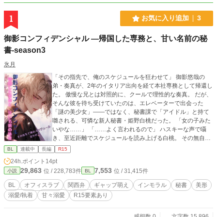
1
お気に入り追加
3
御影コンフィデンシャル ―帰国した専務と、甘い名前の秘
書-season3
氷月
「その指先で、俺のスケジュールを狂わせて」 御影悠哉の
弟・奏真が、2年のイタリア出向を経て本社専務として帰還し
た。 傲慢な兄とは対照的に、クールで理性的な奏真。 だが、
そんな彼を待ち受けていたのは、エレベーターで出会った
「謎の美少女」――ではなく、秘書課で「アイドル」と持て
囃される、可憐な新人秘書・姫野白桃だった。 「女の子みた
いやな……」 「……よく言われるので」 ハスキーな声で囁
き、至近距離でスケジュールを読み上げる白桃。 その無自覚
な誘惑に、奏真の鉄壁の理性が少しずつ崩され始める。 一
BL
連載中
長編
R15
方、白桃もまた、完璧すぎる専務の「ふとした隙」に、自分
24h.ポイント
14pt
だけの熱を感じてしまい――。 「奏真……この秘書（オモチ
29,863
7,553
位 / 228,783件
位 / 31,415件
小説
BL
ャ）、俺が貰ってもええんよな？」 御影（ミカゲ）ブランド
が贈る、極上のオフィス・シンデレラストーリー。 大人にな
BL
オフィスラブ
関西弁
ギャップ萌え
インモラル
秘書
美形
っても、恋は止まらない。一独占と余裕のあいだで。シリー
溺愛/執着
甘々溺愛
R15要素あり
ズ化。3幕開け。
感想数 0
文字数 15,896