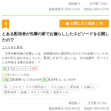
感想数 0
文字数 7,018
最終更新日 2023.12.03
登録日 2023.12.02
6
お気に入り追加
76
とある配信者が先輩の家でお漏らししたエピソードを公開し
たので
こじらせた処女
大学生配信者の甘夏レンは、紺屋葵(26)と東(26)との三人での企画イベントの
ための打ち合わせをしていた。緊張しすぎているレンは、その会議中、中々トイ
レを申告する事が出来ず…？
BL
完結
ｼｮｰﾄｼｮｰﾄ
R18
24h.ポイント
42pt
18,008
4,574
位 / 228,849件
位 / 31,440件
小説
BL
BL
小スカ
小スカ描写あり
小スカあり
配信者
お漏らし
限界放尿
短編
オナニー行為
包茎チンポ
感想数 1
文字数 11,761
最終更新日 2022.08.23
登録日 2022.08.16