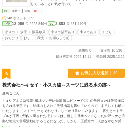
していることに気が付いて……？
BL
連載中
短編
R18
24h.ポイント
85pt
12,086
2,803
位 / 228,849件
位 / 31,440件
小説
BL
小スカ
放尿
限界放尿
小スカ描写あり
小スカあり
チビり
おちびり
おしっこ我慢
お漏らし寸前
感想数 0
文字数 10,136
最終更新日 2025.12.11
登録日 2025.12.11
4
お気に入り追加
20
株式会社ヘキセイ・小スカ編～スーツに残る水の跡～
森崎こはん
ちょいアホ犬系後輩×繊細ツンデレ先輩 毎エピソード受けの放尿または失禁描写
を入れる予定です。結構力を入れて失禁描写を書いていくので、よろしくお願い
いたします。 ストーリーもそれなりにしっかり書いていきます。 客先とのトラ
ブルが原因で部内左遷された橙トウジは、新しく営業ペアになった紺野シゲと辺
鄙な地域で営業活動をすることになった。しかし、正反対の二人はなかなか反り
が合わず、うまくいかない。 ノンデリカシーの橙トウジと、繊細過ぎる紺野シ