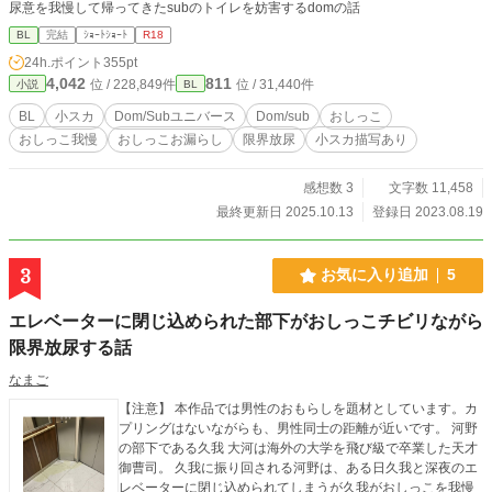
尿意を我慢して帰ってきたsubのトイレを妨害するdomの話
BL
完結
ｼｮｰﾄｼｮｰﾄ
R18
24h.ポイント
355pt
4,042
811
位 / 228,849件
位 / 31,440件
小説
BL
BL
小スカ
Dom/Subユニバース
Dom/sub
おしっこ
おしっこ我慢
おしっこお漏らし
限界放尿
小スカ描写あり
感想数 3
文字数 11,458
最終更新日 2025.10.13
登録日 2023.08.19
3
お気に入り追加
5
エレベーターに閉じ込められた部下がおしっこチビリながら
限界放尿する話
なまご
【注意】 本作品では男性のおもらしを題材としています。カ
プリングはないながらも、男性同士の距離が近いです。 河野
の部下である久我 大河は海外の大学を飛び級で卒業した天才
御曹司。 久我に振り回される河野は、ある日久我と深夜のエ
レベーターに閉じ込められてしまうが久我がおしっこを我慢