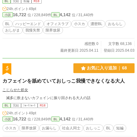
BL
完結
長編
R18
ゲがお互いに補い合って、成長し、交際する物語。 どんなシチュが好きだった
24h.ポイント
49pt
かをこっそり教えていただければ今後の参考にします。 ムーンライトノベルズ
16,722
4,142
位 / 228,849件
位 / 31,440件
小説
BL
にて重複投稿しています。 https://novel18.syosetu.com/n9872jc/
BL
ハッピーエンド
オフィスラブ
小スカ
濃密BL
おもらし
おしがま
我慢失禁
限界放尿
感想数 0
文字数 68,136
最終更新日 2025.04.11
登録日 2025.04.03
5
お気に入り追加
68
カフェインを舐めていておしっこ我慢できなくなる大人
こじらせた処女
滅多に飲まないカフェインに振り回される大人の話
BL
完結
ｼｮｰﾄｼｮｰﾄ
R18
24h.ポイント
49pt
16,722
4,142
位 / 228,849件
位 / 31,440件
小説
BL
小スカ
限界放尿
お漏らし
社会人同士
おしっこ
BL
短編