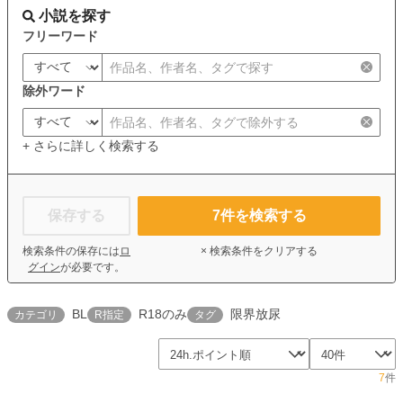
小説を探す
フリーワード
除外ワード
+ さらに詳しく検索する
保存する
7
件を検索する
検索条件の保存には
ロ
× 検索条件をクリアする
グイン
が必要です。
BL
R18のみ
限界放尿
カテゴリ
R指定
タグ
7
件