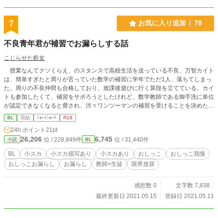
7
お気に入り追加
78
不良青年君が補習でお漏らしする話
こじらせた処女
授業なんてクソくらえ、のスタンスで高校生活を送っている不良、万智カイト
は、簡単すぎたと周りが言っていた数学の補習に学年でただ1人、落ちてしまっ
た。周りの不良仲間も合格しており、放課後遊びに行く算段を立てている。カイ
トも参加したくて、補習をサボろうとしたけれど、数学教師である御手洗に単位
が認定できなくなると脅され、渋々ワンツーマンの補習を受けることを決めた。
しかし、机に座ること自体に慣れていない彼は、早々にトイレに行くと嘘をつ
BL
完結
ｼｮｰﾄｼｮｰﾄ
R18
いて逃げ出す。しかし、ケータイを忘れるという大きなミスをおかし、再び戻る
24h.ポイント
21pt
ことを余儀なくされてしまう。ケータイを奪い取って帰ってしまおうとするが、
26,206
6,745
位 / 228,849件
位 / 31,440件
小説
BL
飲み物を買ってくれた御手洗に絆され、補習を受けることに決めた。机に向か
い、問題を数問こなしたところで体に異変が生じ…？
BL
小スカ
小スカ描写あり
小スカあり
おしっこ
おしっこ我慢
おしっこお漏らし
お漏らし
教師×生徒
限界放尿
感想数 0
文字数 7,838
最終更新日 2021.05.15
登録日 2021.05.11