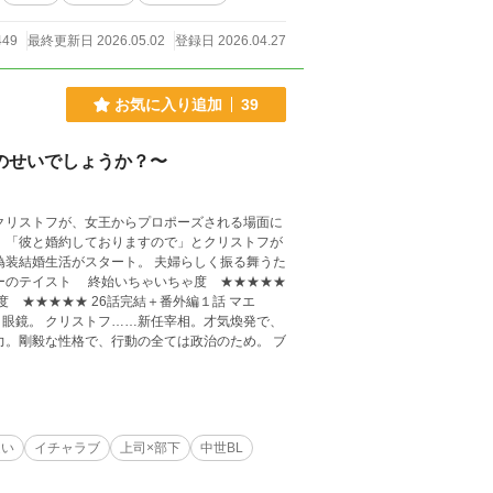
449
最終更新日 2026.05.02
登録日 2026.04.27
お気に入り追加
39
気のせいでしょうか？〜
クリストフが、女王からプロポーズされる場面に
、「彼と婚約しておりますので」とクリストフが
偽装結婚生活がスタート。 夫婦らしく振る舞うた
結＋番外編１話 マエ
眼鏡。 クリストフ……新任宰相。才気煥発で、
力。剛毅な性格で、行動の全ては政治のため。 ブ
違い
イチャラブ
上司×部下
中世BL