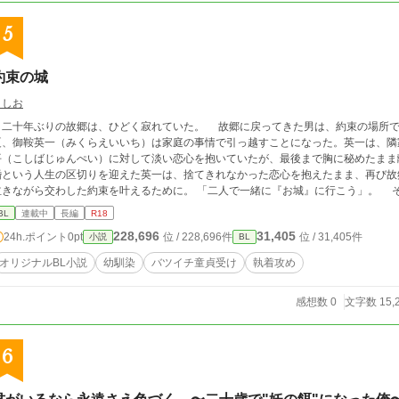
5
約束の城
うしお
二十年ぶりの故郷は、ひどく寂れていた。 故郷に戻ってきた男は、約束の場所で捨てたは
夏、御鞍英一（みくらえいいち）は家庭の事情で引っ越すことになった。英一は、隣
平（こしばじゅんぺい）に対して淡い恋心を抱いていたが、最後まで胸に秘めたまま
婚という人生の区切りを迎えた英一は、捨てきれなかった恋心を抱えたまま、再び故
泣きながら交わした約束を叶えるために。 「二人で一緒に『お城』に行こう」。 
かった先は『CASTLE』という名のラブホテルだった。 ※こちらは、2025年10月12日開催のJ.GARDEN58にて配布された無配
BL
連載中
長編
R18
ペーパー『約束の城』に加筆集を加えたものになります。無配ペーパーをご存知ない方でも
228,696
31,405
24h.ポイント
0pt
位 / 228,696件
位 / 31,405件
小説
BL
再会BL 執着攻め×バツイチ童貞受け
オリジナルBL小説
幼馴染
バツイチ童貞受け
執着攻め
感想数 0
文字数 15,
6