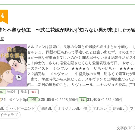
4
僕と不審な領主 〜式に花嫁が現れず知らない男が来ましたが
悠初
メルヴァンは親戚に、良家の令嬢との縁談の取りまとめを頼む。 
セルジュ。 両親の圧もあって手違いだとは言い出せず、そのまま
ュが一体なぜ求婚を受けたのか？ 聞き出せないまま結婚生活がス
しく紳士的、さらに溺愛を隠さなくなり愛情表現も毎日。 やがて、この
ーのテイスト シンプル ★★★★☆ いちゃいちゃ ★★★★
２２話完結。 メルヴァン……中堅貴族の末男。明るくて素直だが世間知らず。 セルジュ……有力貴族の長男。美貌
一家で、学生時代から人気だった。メルヴァンとは同級生だったが
館……新居の屋敷のこと。 リヴィエール……セルジュの愛馬。芦
だ遠縁の男。
BL
連載中
長編
R18
228,696
31,405
24h.ポイント
0pt
位 / 228,696件
位 / 31,405件
小説
BL
BL
ハッピーエンド
溺愛BL
オリジナルBL小説
すれ違い
結婚BL
フ
イチャラブ
文字数 70,