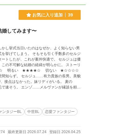
お気に入り追加
39
結婚してみます〜
しかし挙式当日いたのはなぜか、よく知らない男
式を挙げてしまう。 そもそも引く手数多のセルジ
タートしたが、これが案外快適で。 セルジュは優
不可解な結婚の経緯が明らかに。 ストーリ
☆ 明るい ★★★★☆ 切ない ★☆☆☆☆
、接点はなかった。妹リディがいる。 麦の
毛で速そう。 エンゾ……メルヴァンが縁談を頼ん
ァンタジーBL
中世BL
恋愛ファンタジー
274
最終更新日 2026.07.24
登録日 2026.04.25