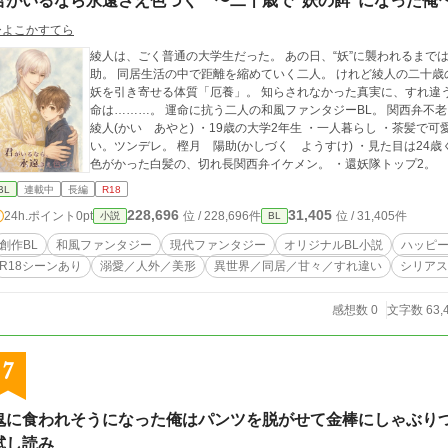
君がいるなら永遠さえ色づく 〜二十歳で"妖の餌"になった俺
ひよこかすてら
綾人は、ごく普通の大学生だった。 あの日、“妖”に襲われるまでは。 命を救ったのは、還妖隊に所属する
助。 同居生活の中で距離を縮めていく二人。 けれど綾人の二十歳の
妖を引き寄せる体質「厄養」。 知らされなかった真実に、すれ違う想い。 祝福されない誕生日から始まる、恋と運
命は………。 運命に抗う二人の和風ファンタジーBL。 関西弁不老イケメン×ツンデレ大学生 ＊登場人物＊ 甲斐
綾人(かい あやと) ・19歳の大学2年生 ・一人暮らし ・茶髪
い。ツンデレ。 樫月 陽助(かしづく ようすけ) ・見た目は24歳くらい。だが、実年齢は300年ほど。 ・毛先が桃
色がかった白髪の、切れ長関西弁イケメン。 ・還妖隊トップ2。
BL
連載中
長編
R18
228,696
31,405
24h.ポイント
0pt
位 / 228,696件
位 / 31,405件
小説
BL
創作BL
和風ファンタジー
現代ファンタジー
オリジナルBL小説
ハッピ
R18シーンあり
溺愛／人外／美形
異世界／同居／甘々／すれ違い
シリアス
感想数 0
文字数 63,
7
鬼に食われそうになった俺はパンツを脱がせて金棒にしゃぶり
試し読み