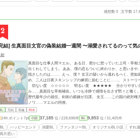
感想数 0
文字数 17,
2
[完結] 生真面目文官の偽装結婚一週間 〜溺愛されてるのって
悠初
真面目な仕事人間マエル。 ある日、密かに想っていた上司・宰相
出くわしてしまう。 ああ、僕の恋もついに終わりか、と思いきや
指さしたのは……、えっ、僕？ 女王の疑いから逃れるべく、突如
め、二人は日夜スキンシップの練習に励むことに……。 ストーリーのテイスト 終始いちゃいちゃ度 ★★★★★
切ない度 ☆☆☆☆☆ 明るい度 ★★★★★ 分かりやすい度 ★★★★★ 26話完
ル……真面目な宰相補佐。いつも冷静で感情を出さず黙々と働く。
歴代最年少の就任。剣術の鍛錬が日課。 女王……この国の絶対権
ノワ……マエルの同僚。
BL
完結
長編
R18
37,185
9,853
24h.ポイント
7pt
位 / 228,696件
位 / 31,405件
小説
BL
BL
ハッピーエンド
溺愛BL
ファンタジーBL
オリジナルBL小説
すれ
両片思い