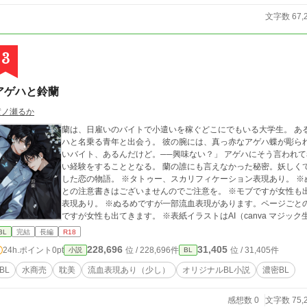
文字数 67,
3
アゲハと鈴蘭
黄ノ瀬るか
蘭は、日雇いのバイトで小遣いを稼ぐどこにでもいる大学生。 あ
ハと名乗る青年と出会う。 彼の腕には、真っ赤なアゲハ蝶が彫られ
いバイト、あるんだけど。──興味ない？」 アゲハにそう言われて着いて行った先で、蘭は今までにしたことのな
い経験をすることとなる。 蘭の誰にも言えなかった秘密。妖しくて美しいアゲハの傷。 そんな2人が織りなす倒錯
した恋の物語。 ※タトゥー、スカリフィケーション表現あり。 ※ぬるめですが一部流血表現があります。ページご
との注意書きはございませんのでご注意を。 ※モブですが女性も
表現あり。 ※ぬるめですが一部流血表現があります。ページごと
ですが女性も出てきます。 ※表紙イラストはAI（canva マジック生成）を用
ポリス、fujossy、エブリスタ）でも掲載中 
BL
完結
長編
R18
228,696
31,405
24h.ポイント
0pt
位 / 228,696件
位 / 31,405件
小説
BL
BL
水商売
耽美
流血表現あり（少し）
オリジナルBL小説
濃密BL
感想数 0
文字数 75,