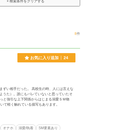
× 検索条件をクリアする
8
件
お気に入り追加
24
まずい相手だった。 高校生の時、人には言えな
ようた）。誰にもバレていないと思っていたそ
ついて軽く触れている描写もあります。
オナホ
溺愛/執着
SM要素あり