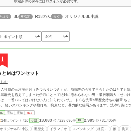
検索条件の保存には
ログイン
が必要です。
BL
R18のみ
オリジナルBL小説
テゴリ
R指定
タグ
1
ＳとＭはワンセット
うしお
新入社員の三津塚伊月（みつもりいつき）が、就職先の会社で再会したのはとても気
い黒歴史を抱えてしまった伊月にとって絶対に忘れられない男・瀬居家陽大（せいけ
、一番バレてはいけない人に知られていた。 ドＳな先輩×黒歴史持ちの後輩 ちょっと強引な上下関係からはじまる溺愛ＳＭ物
語。 軽いスパンキングや鞭打ち、拘束など、暴力的な描写があります。洗浄行為に
BL
完結
長編
R18
13,083
2,985
24h.ポイント
71pt
位 / 228,696件
位 / 31,405件
小説
BL
オリジナルBL小説
黒歴史
イラマチオ
スパンキング（軽度）
鞭
拘束