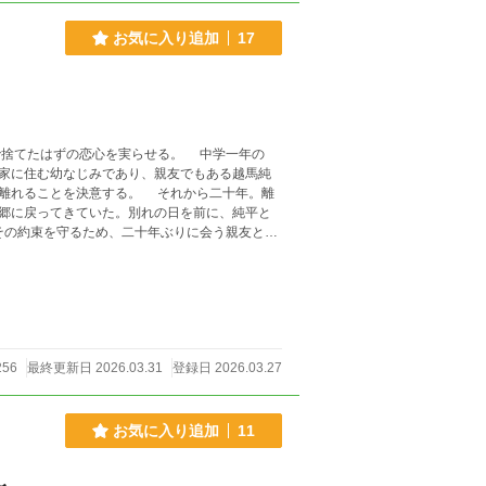
お気に入り追加
17
ずの恋心を実らせる。 中学一年の
家に住む幼なじみであり、親友でもある越馬純
離れることを決意する。 それから二十年。離
郷に戻ってきていた。別れの日を前に、純平と
その約束を守るため、二十年ぶりに会う親友と共
問題なくお読みいただけます。 幼馴染み
256
最終更新日 2026.03.31
登録日 2026.03.27
お気に入り追加
11