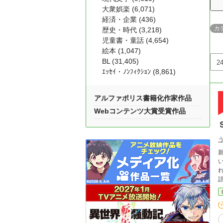
大衆娯楽 (6,071)
経済・企業 (436)
カ
歴史・時代 (3,218)
児童書・童話 (4,654)
絵本 (1,047)
BL (31,405)
ｴｯｾｲ・ﾉﾝﾌｨｸｼｮﾝ (8,861)
アルファポリス書籍化作家作品
Webコンテンツ大賞受賞作品
れは