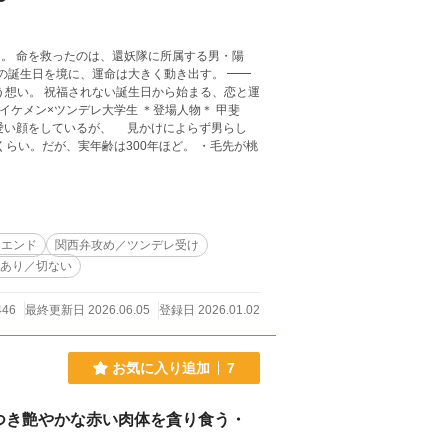
〜
男・陽
誕生日を境に、運命は大きく動き出す。 ━━
で可愛い顔をしているが、 見かけによらず男らし
ーエンド
関西弁攻め／ツンデレ受け
あり／切ない
446
最終更新日 2026.06.05
登録日 2026.01.02
お気に入り追加
7
つき艶やかな赤い肉体を貪り食う・