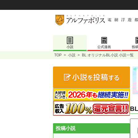
小説
公式漫画
投
TOP
>
小説
>
BL オリジナルBL小説 小説一覧
B
投稿小説