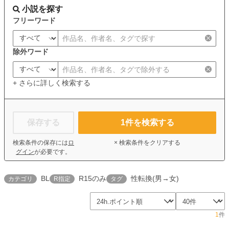
小説を探す
フリーワード
除外ワード
+ さらに詳しく検索する
保存する
1
件を検索する
検索条件の保存には
ロ
× 検索条件をクリアする
グイン
が必要です。
BL
R15のみ
性転換(男→女)
カテゴリ
R指定
タグ
1
件