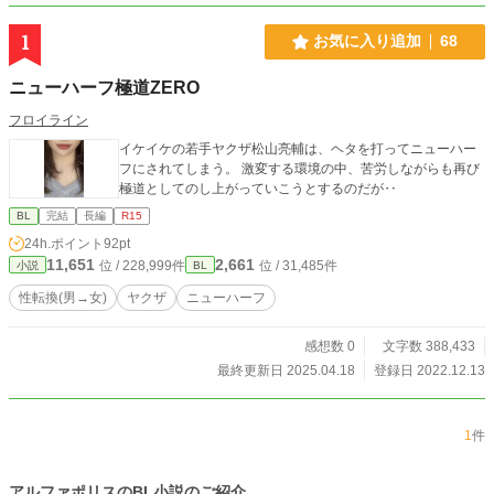
1
お気に入り追加
68
ニューハーフ極道ZERO
フロイライン
イケイケの若手ヤクザ松山亮輔は、ヘタを打ってニューハー
フにされてしまう。 激変する環境の中、苦労しながらも再び
極道としてのし上がっていこうとするのだが‥
BL
完結
長編
R15
24h.ポイント
92pt
11,651
2,661
位 / 228,999件
位 / 31,485件
小説
BL
性転換(男→女)
ヤクザ
ニューハーフ
感想数 0
文字数 388,433
最終更新日 2025.04.18
登録日 2022.12.13
1
件
アルファポリスのBL小説のご紹介