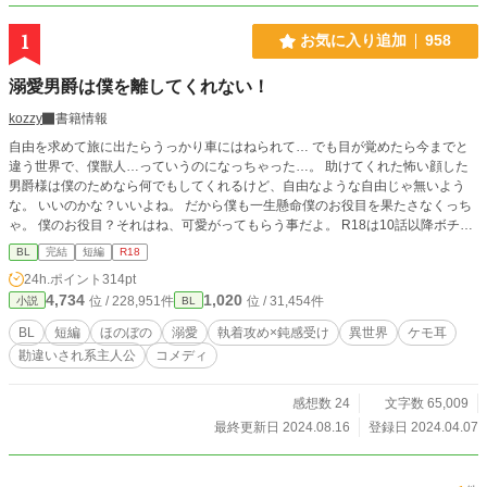
1
お気に入り追加
958
溺愛男爵は僕を離してくれない！
kozzy
書籍情報
自由を求めて旅に出たらうっかり車にはねられて… でも目が覚めたら今までと
違う世界で、僕獣人…っていうのになっちゃった…。 助けてくれた怖い顔した
男爵様は僕のためなら何でもしてくれるけど、自由なような自由じゃ無いよう
な。 いいのかな？いいよね。 だから僕も一生懸命僕のお役目を果たさなくっち
ゃ。 僕のお役目？それはね、可愛がってもらう事だよ。 R18は10話以降ボチボ
チ
BL
完結
短編
R18
24h.ポイント
314pt
4,734
1,020
位 / 228,951件
位 / 31,454件
小説
BL
BL
短編
ほのぼの
溺愛
執着攻め×鈍感受け
異世界
ケモ耳
勘違いされ系主人公
コメディ
感想数 24
文字数 65,009
最終更新日 2024.08.16
登録日 2024.04.07