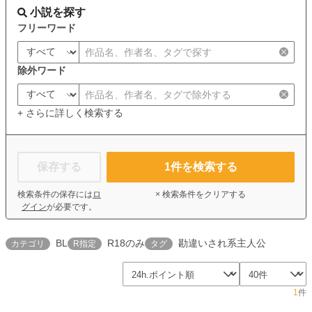
小説を探す
フリーワード
除外ワード
+ さらに詳しく検索する
保存する
1
件を検索する
検索条件の保存には
ロ
× 検索条件をクリアする
グイン
が必要です。
BL
R18のみ
勘違いされ系主人公
カテゴリ
R指定
タグ
1
件