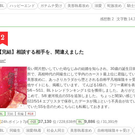
BL
ハッピーエンド
ガチムチ受け
美形執着攻め
溺愛
蛇族攻め
騎士
感想数 2
文字数 14,
2
【完結】相談する相手を、間違えました
yon*
長い間片想いしていた幼なじみの結婚を知らされ、30歳の誕生日
所で、高校時代の同級生にして学内のカースト最上位に君臨していた男、早乙
美形攻めに、あっさりカラダから堕とされる自称平凡地味陰キャ受け
他サイトにも、掲載しています。 てんぱる1様の、フリー素材を表紙に
5/6～5/11、BLトレンドランキング１位を獲得しました。 ありが
こめて、5/8 遼河視点のSSを追加しました。 ちょっと闇深い感じですが
022/5/14 エブリスタで保存したデータが飛ぶという不具合が
ていたSSを念のためこちらにも転載しておきます。
BL
完結
長編
R18
37,130
9,886
24h.ポイント
7pt
位 / 228,638件
位 / 31,391件
小説
BL
BL
同級生
溺愛/執着
社会人同士
美形執着攻め
自称地味陰キャ受け