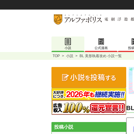
小説
公式漫画
投
TOP
>
小説
>
BL 美形執着攻め 小説一覧
B
投稿小説