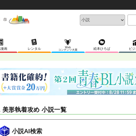
Web
稿漫画
レンタル
絵本ひろば
ビジ
コンテンツ大賞
L 美形執着攻め 小説一覧
小説AI検索