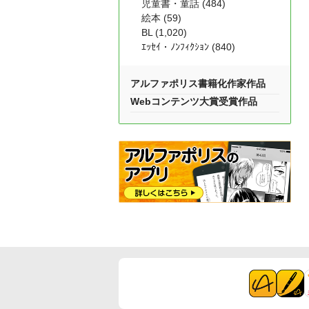
児童書・童話 (484)
絵本 (59)
BL (1,020)
ｴｯｾｲ・ﾉﾝﾌｨｸｼｮﾝ (840)
アルファポリス書籍化作家作品
Webコンテンツ大賞受賞作品