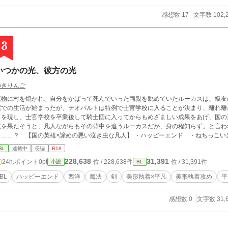
感想数 17
文字数 102,
3
いつかの光、彼方の光
ゆきりんご
魔物に村を焼かれ、自分をかばって死んでいった両親を眺めていたルーカスは、級友
院での生活が始まったが、テオバルトは特例で士官学校に入ることが決まり、離れ離
角を現し、士官学校を卒業後して騎士団に入ってからもめざましい成果をあげ、国の
束を果たそうと、凡人ながらもその背中を追うルーカスだが、身の程知らず」と言わ
り……？ 【国の英雄×諦めの悪い泣き虫な凡人】 ・ハッピーエンド ・ねちっこい
※以前に投稿していた『いつか隣に立てたなら』を改題、大幅な書き換えをしたもの
BL
連載中
長編
R18
228,638
31,391
24h.ポイント
0pt
位 / 228,638件
位 / 31,391件
小説
BL
BL
ハッピーエンド
西洋
魔法
剣
美形執着×平凡
美形執着攻め
平
感想数 0
文字数 31,