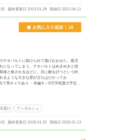
235
最終更新日 2023.01.28
登録日 2022.04.11
お気に入り追加
16
のテオバルトに助けられて逃げおおせた。孤児
れになってしまう。テオバルトはめきめきと頭
英雄と称されるほどに。共に敵を討つという約
れるような大きな壁が立ちはだかってお
当て馬キャラあり ・本編６～8万字程度の予定。
です。
凡受け
アンダルシュ
632
最終更新日 2026.01.25
登録日 2026.01.13