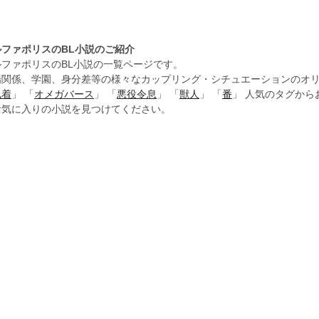
ルファポリスのBL小説のご紹介
ルファポリスのBL小説の一覧ページです。
場関係、学園、身分差等の様々なカップリング・シチュエーションのオリ
執着
」 「
オメガバース
」 「
悪役令息
」 「
獣人
」 「
番
」 人気のタグか
お気に入りの小説を見つけてください。