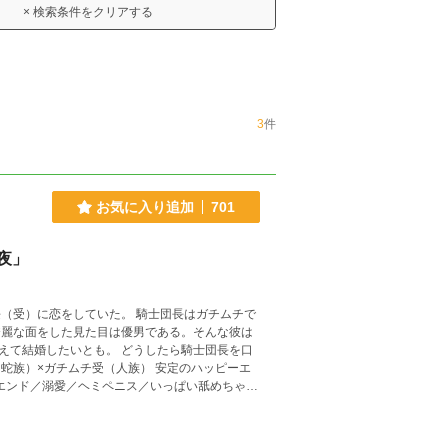
× 検索条件をクリアする
3
件
お気に入り追加
701
夜」
（受）に恋をしていた。 騎士団長はガチムチで
秀麗な面をした見た目は優男である。そんな彼は
えて結婚したいとも。 どうしたら騎士団長を口