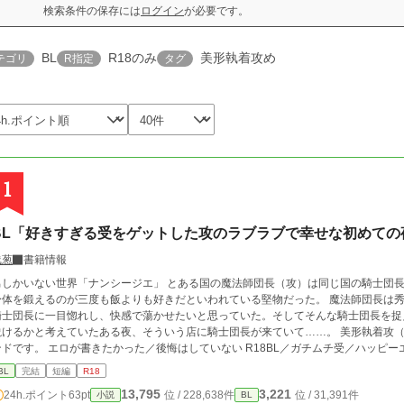
検索条件の保存には
ログイン
が必要です。
BL
R18のみ
美形執着攻め
テゴリ
R指定
タグ
1
BL「好きすぎる受をゲットした攻のラブラブで幸せな初めての
浅葱
書籍情報
男しかいない世界「ナンシージエ」 とある国の魔法師団長（攻）は同じ国の騎士団長
身体を鍛えるのが三度も飯よりも好きだといわれている堅物だった。 魔法師団長は
騎士団長に一目惚れし、快感で蕩かせたいと思っていた。そしてそんな騎士団長を捉
けるかと考えていたある夜、そういう店に騎士団長が来ていて……。 美形執着攻（蛇族）×ガチムチ受（人族） 安定のハッピーエ
です。 エロが書きたかった／後悔はしていない R18BL／ガチムチ受／ハッピーエンド／溺愛／ヘミペニス／いっぱい舐めちゃう
／乳首攻め／とろとろに溶けちゃう／ワンナイトラブ？
BL
完結
短編
R18
13,795
3,221
24h.ポイント
63pt
位 / 228,638件
位 / 31,391件
小説
BL