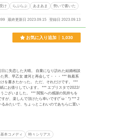
受け
らぶらぶ
あまあま
勢いで書いた
399
最終更新日 2023.09.15
登録日 2023.09.13
お気に入り追加
1,030
前日に失恋した大晴。 自棄になり訪れた結婚相談
女 遼河と再会して・・・ *** 執着系
を書きたかった。 ただ、それだけです。 ***
お借りしています。 *** エブリスタで2022/
とうございました。 *** 閲覧への感謝の気持ちを
、楽しんで頂けたら幸いです(*´ω｀*) *** 2
出ているみたいで、ちょっとこわいのであちらに置い
基本コメディ
時々シリアス