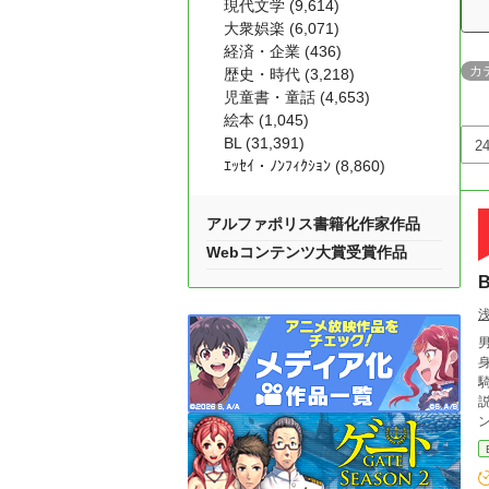
現代文学 (9,614)
大衆娯楽 (6,071)
経済・企業 (436)
カ
歴史・時代 (3,218)
児童書・童話 (4,653)
絵本 (1,045)
BL (31,391)
ｴｯｾｲ・ﾉﾝﾌｨｸｼｮﾝ (8,860)
アルファポリス書籍化作家作品
Webコンテンツ大賞受賞作品
説
ンド