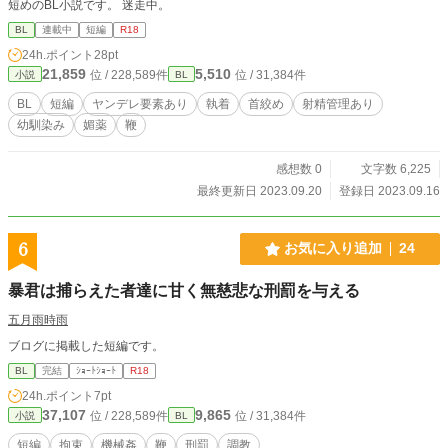
短めのBL小説です。 迷走中。
BL
連載中
短編
R18
24h.ポイント
28pt
21,859
5,510
位 / 228,589件
位 / 31,384件
小説
BL
BL
短編
ヤンデレ要素あり
執着
首絞め
射精管理あり
幼馴染み
媚薬
鞭
感想数 0
文字数 6,225
最終更新日 2023.09.20
登録日 2023.09.16
6
お気に入り追加
24
暴君は捕らえた者達に甘く無慈悲な刑罰を与える
五月雨時雨
ブログに掲載した短編です。
BL
完結
ｼｮｰﾄｼｮｰﾄ
R18
24h.ポイント
7pt
37,107
9,865
位 / 228,589件
位 / 31,384件
小説
BL
短編
拘束
機械姦
鞭
刑罰
調教