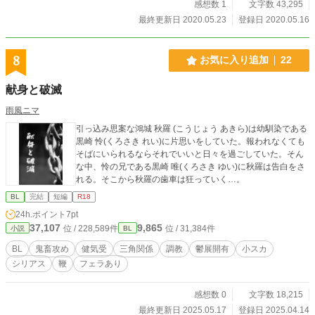
感想数 1
文字数 43,295
最終更新日 2020.05.23
登録日 2020.05.16
8
お気に入り追加
22
献身と破滅
雨風ニマ
引っ込み思案な鴻城 秋羅 (こうじょう あきら)は幼馴染である
黒崎 怜(くろさき れい)に片思いをしていた。報われなくても
そばにいられるならそれでいいと日々を過ごしていた。そん
な中、怜の兄である黒崎 唯(くろさき ゆい)に秋羅は告白をさ
れる。そこから秋羅の歯車は狂っていく…。
BL
完結
短編
R18
24h.ポイント
7pt
37,107
9,865
位 / 228,589件
位 / 31,384件
小説
BL
BL
鬼畜攻め
健気受
三角関係
調教
鬱展開有
小スカ
シリアス
鞭
フェラあり
感想数 0
文字数 18,215
最終更新日 2025.05.17
登録日 2025.04.14