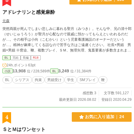
アドレナリンと感覚麻酔
元森
突然両親が死んでしまい悲しみに暮れる聖月（みつき）。そんな中、兄の清十郎
（せいじゅうろう）が聖月が心配なので親戚に預かってもらえといわれるのだ
が…。その相手は小向（こむかい）という児童養護施設のオーナーだという
が…。精神が麻痺してくる話なので苦手な方はご遠慮ください。 社長×男娼 男
娼×男娼 ※脅迫、鞭、複数プレイ、ＳＭ、無理矢理、鬼畜要素が多数含まれま
す。受けが可哀そうな目にあってハッピーエンドになるお話です。ほぼ総受け傾
BL
完結
長編
R18
向。題名に『＊』がある話はSM要素があります。 ＊サイトにも掲載していま
24h.ポイント
63pt
す。
13,908
3,249
位 / 228,589件
位 / 31,384件
小説
BL
BL
シリアス
拘束
男娼受け
学生
SMプレイ
鞭
感想数 3
文字数 591,127
最終更新日 2026.08.02
登録日 2020.04.29
4
お気に入り追加
24
ＳとＭはワンセット