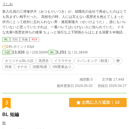
うしお
新入社員の三津塚伊月（みつもりいつき）が、就職先の会社で再会したのはとて
も気まずい相手だった。 高校生の時、人には言えない黒歴史を抱えてしまった
伊月にとって絶対に忘れられない男・瀬居家陽大（せいけようた）。誰にもバレ
ていないと思っていたそれは、一番バレてはいけない人に知られていた。 ドＳ
な先輩×黒歴史持ちの後輩 ちょっと強引な上下関係からはじまる溺愛ＳＭ物語。
軽いスパンキングや鞭打ち、拘束など、暴力的な描写があります。洗浄行為につ
BL
完結
長編
R18
いて軽く触れている描写もあります。
24h.ポイント
63pt
13,926
3,251
位 / 228,589件
位 / 31,384件
小説
BL
オリジナルBL小説
黒歴史
イラマチオ
スパンキング（軽度）
鞭
拘束
オナホ
溺愛/執着
SM要素あり
感想数 0
文字数 17,449
最終更新日 2026.05.02
登録日 2026.04.27
5
お気に入り追加
13
BL 短編
秋