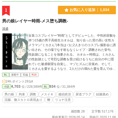
1
お気に入り追加
1,034
男の娘レイヤー時雨-メス堕ち調教-
清盛
女装コスプレイヤー“時雨”としてデビューした、中性的容貌を
持つ15歳の男子高校生カオルは、知り合った背の高い女性カ
メラマン“ミカさん”(本当は♂)に2人きりのコスプレ撮影会に誘
い出され、その場でなす術もなくレイプ・調教された挙句、
性奴隷になることを強要される。 カオル＝時雨は、ミカさん
の性奴隷として苛烈な調教を受け続けるうちに自分の中に隠
れていた被虐願望を自覚し、マゾヒズムに目覚め、そして、
ミカさんを愛するようなり、2人だけの壊れた愛を育んでゆ
く･･･ 基本的にガチめでハードなレイプ、調教の描写多めで
BL
連載中
長編
R18
お送りしますが、最後は（頭のおかしい）ハッピーエンドを
24h.ポイント
291pt
目指しております。 残酷なレイプ・調教表現が苦手な方は、
4,703
934
位 / 228,589件
位 / 31,384件
小説
BL
ご注意下さい。 この作品はノクターンノベルズにも投稿して
います 表紙イラストは、 Picrewの「無題のおんなのこ」で作
男の娘
拘束
調教
メスイキ
連続絶頂
尿道プラグ
結腸責め
りました 時雨 https://picrew.me/share?cd=IlEBtSPelO ついで
浣腸、微スカトロ表現あり
鞭
リョナ注意
に使わなかったけれど 夕立 https://picrew.me/share?cd=hPx6
KL0iFy
感想数 28
文字数 517,176
最終更新日 2026.05.14
登録日 2020.11.08