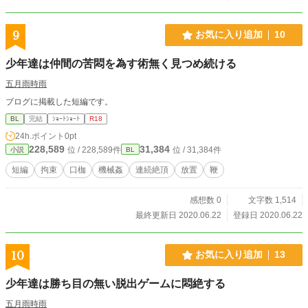
9
お気に入り追加
10
少年達は仲間の苦悶を為す術無く見つめ続ける
五月雨時雨
ブログに掲載した短編です。
BL
完結
ｼｮｰﾄｼｮｰﾄ
R18
24h.ポイント
0pt
228,589
31,384
位 / 228,589件
位 / 31,384件
小説
BL
短編
拘束
口枷
機械姦
連続絶頂
放置
鞭
感想数 0
文字数 1,514
最終更新日 2020.06.22
登録日 2020.06.22
10
お気に入り追加
13
少年達は勝ち目の無い脱出ゲームに悶絶する
五月雨時雨