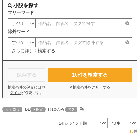
小説を探す
フリーワード
除外ワード
+ さらに詳しく検索する
保存する
10
件を検索する
検索条件の保存には
ロ
× 検索条件をクリアする
グイン
が必要です。
BL
R18のみ
鞭
カテゴリ
R指定
タグ
10
件