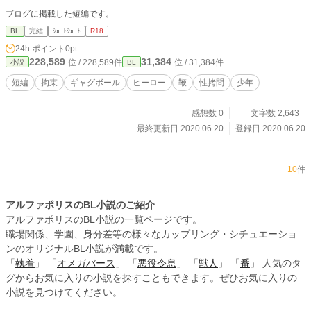
ブログに掲載した短編です。
BL
完結
ｼｮｰﾄｼｮｰﾄ
R18
24h.ポイント
0pt
228,589
31,384
位 / 228,589件
位 / 31,384件
小説
BL
短編
拘束
ギャグボール
ヒーロー
鞭
性拷問
少年
感想数 0
文字数 2,643
最終更新日 2020.06.20
登録日 2020.06.20
10
件
アルファポリスのBL小説のご紹介
アルファポリスのBL小説の一覧ページです。
職場関係、学園、身分差等の様々なカップリング・シチュエーショ
ンのオリジナルBL小説が満載です。
「
執着
」 「
オメガバース
」 「
悪役令息
」 「
獣人
」 「
番
」 人気のタ
グからお気に入りの小説を探すこともできます。ぜひお気に入りの
小説を見つけてください。