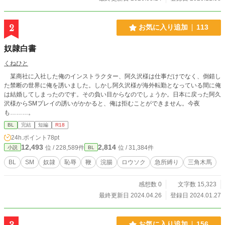
2
お気に入り追加
113
奴隷白書
くねひと
某商社に入社した俺のインストラクター、阿久沢様は仕事だけでなく、倒錯し
た禁断の世界に俺を誘いました。しかし阿久沢様が海外転勤となっている間に俺
は結婚してしまったのです。その負い目からなのでしょうか。日本に戻った阿久
沢様からSMプレイの誘いがかかると、俺は拒むことができません。今夜
も………。
BL
完結
短編
R18
24h.ポイント
78pt
12,493
2,814
位 / 228,589件
位 / 31,384件
小説
BL
BL
SM
奴隷
恥辱
鞭
浣腸
ロウソク
急所縛り
三角木馬
感想数 0
文字数 15,323
最終更新日 2024.04.26
登録日 2024.01.27
3
お気に入り追加
156