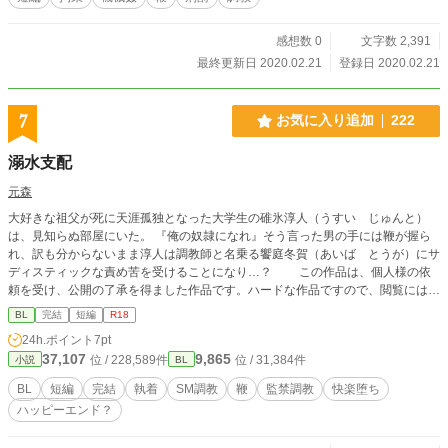
感想数 0
文字数 2,391
最終更新日 2020.02.21
登録日 2020.02.21
7
お気に入り追加
222
溺水支配
元森
大好きな祖父が死に天涯孤独となった大学生の碓氷淳人（うすい じゅんと）
は、見知らぬ部屋にいた。 『俺の奴隷になれ』そう言った男の手には鞭が握ら
れ、訳も分からないまま淳人は調教師と名乗る饗庭冬賀（あいば とうが）にサ
ディスティックな責め苦を受けることになり…？ この作品は、個人様の依
頼を受け、公開の了承を得ました作品です。ハードな作品ですので、閲覧にはご
注意ください。
BL
完結
短編
R18
24h.ポイント
7pt
37,107
9,865
位 / 228,589件
位 / 31,384件
小説
BL
BL
短編
完結
執着
SM調教
鞭
監禁調教
快楽堕ち
ハッピーエンド？