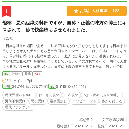
1
お気に入り追加
122
他称・悪の組織の幹部ですが、自称・正義の味方の博士にキ
スされて、秒で快楽堕ちさせられました。
猫宮乾
日本は世界の縮図である――世界征服のための足がかりとしてまずは日本を制
圧しようと考えた天空にある悪の帝国ドゥルンケルハイトは、日本にアジトを作
り、異邦神と呼ばれる怪物を放った。一般人には見えないが、着実それらは、日
本各地の霊脈の封印を破壊しようとしている。それに対抗するべく、同じく天空
にある国ポラールシュテルンは、日本に正義の味方を育てるため、幾人かの指導
者や科学者などを派遣した。その一人であるガイは、常日頃正義の味方のハルキ
BL
連載中
長編
R18
に選ばれた者のみが持つ粒輝力について教えながら、実戦時には、時折自分も参
24h.ポイント
7pt
戦していた。特に悪の組織の幹部で、異邦神とは比べものにならないほど強いリ
36,746
9,749
位 / 228,724件
位 / 31,406件
小説
BL
オンが直接出てきた場合などは、まだハルキには対処が困難なので、ガイが応戦
している。そんなある日、ガイはリオンにキスをした。そうして体から始まる、
現代異能バトルBL
おっさん攻め
白衣攻め
Sより攻め（鬼畜気味）
最初は愛無しの若干Ｓなおっさん攻め×男前不憫な悪の組織の幹部のお話。※及
男前不憫受け
悪役受け
最初愛無し
ハッピーエンド
体から始まる
川奈津生様主催の『現代異能バトルBL企画』参加作品です。コンセプトは正義
現代ファンタジー
の味方側の科学者×悪の組織の幹部です。またご当地風ですが、架空の街です。
宜しければご覧下さい！
感想数 0
文字数 30,289
最終更新日 2023.12.07
登録日 2023.12.05