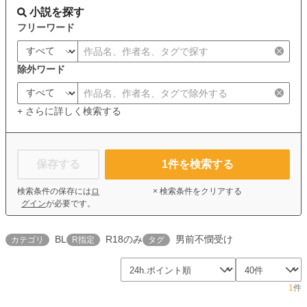
小説を探す
フリーワード
除外ワード
+ さらに詳しく検索する
保存する
1
件を検索する
検索条件の保存には
ロ
× 検索条件をクリアする
グイン
が必要です。
BL
R18のみ
男前不憫受け
カテゴリ
R指定
タグ
1
件