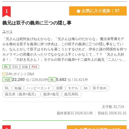
1
お気に入り追加
57
義兄は双子の義弟に三つの隠し事
ユーリ
「兄さんは絶対あげねえからな」「兄さんは俺らのだからな」 魔法省専属モデ
ルを務める双子を義弟に持つ伊央は、この双子の義弟に三つの隠し事をしてい
た。なんとかして双子はそれらを暴こうとするけれど、伊央と謎の関係性を持つ
カメラマンの邪魔が入ったりでなかなか上手くいかなくて…？？ 「兄さん大好
き！」「大好き兄さん！」モデルの双子の義弟×十二歳年上の義兄「二人いっぺ
んは無理です」ーー今日も三人は仲良しです。
BL
完結
短編
R18
24h.ポイント
28pt
22,280
5,682
位 / 228,810件
位 / 31,421件
小説
BL
BL
短編
ハッピーエンド
溺愛
モデル
3p
双子攻め
義兄弟（義弟×義兄）
義弟×義兄
義兄弟BL
文字数 32,719
最終更新日 2026.02.06
登録日 2026.01.31