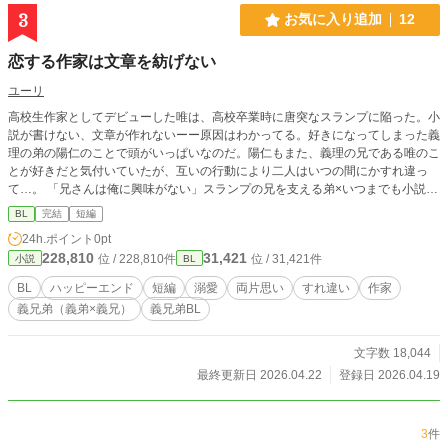
ち塞がる。 その姿を見たミリアンは胸が締め付けられる様な
3
お気に入り追加
12
感情に支配されて…。
恋する作家は文章を紡げない
ユーリ
高校生作家としてデビューした唯は、高校卒業時に唐突なスランプに陥った。小
説が書けない、文章が作れないーー原因はわかってる。好きになってしまった義
理の弟の陽仁のことで頭がいっぱいなのだ。陽仁もまた、義理の兄である唯のこ
とが好きだと気付いていたが、互いの行動により二人はいつの間にかすれ違っ
て…。 「兄さんは俺に興味がない」スランプの兄を支える弟×いつまでも小説に
執着し続ける兄「はるくんはきっと僕に興味がない」ーーこんなに近くにいるの
BL
完結
短編
に、苦しくてしょうがないんだ。
24h.ポイント
0pt
228,810
31,421
位 / 228,810件
位 / 31,421件
小説
BL
BL
ハッピーエンド
短編
溺愛
両片思い
すれ違い
作家
義兄弟（義弟×義兄）
義兄弟BL
文字数 18,044
最終更新日 2026.04.22
登録日 2026.04.19
3
件