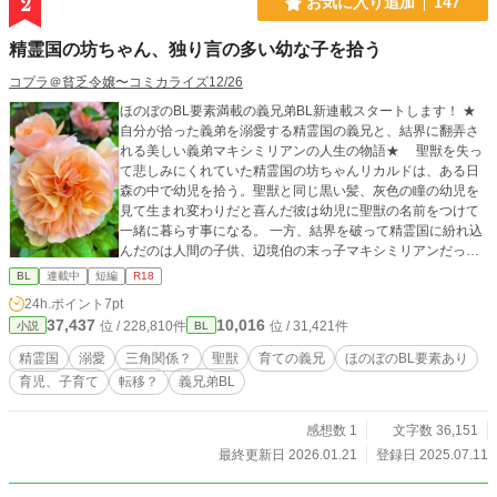
2
お気に入り追加
147
精霊国の坊ちゃん、独り言の多い幼な子を拾う
コプラ＠貧乏令嬢〜コミカライズ12/26
ほのぼのBL要素満載の義兄弟BL新連載スタートします！ ★
自分が拾った義弟を溺愛する精霊国の義兄と、結界に翻弄さ
れる美しい義弟マキシミリアンの人生の物語★ 聖獣を失っ
て悲しみにくれていた精霊国の坊ちゃんリカルドは、ある日
森の中で幼児を拾う。聖獣と同じ黒い髪、灰色の瞳の幼児を
見て生まれ変わりだと喜んだ彼は幼児に聖獣の名前をつけて
一緒に暮らす事になる。 一方、結界を破って精霊国に紛れ込
んだのは人間の子供、辺境伯の末っ子マキシミリアンだっ
た。記憶を失ったミリアンはライオネルと名付けられて戸惑
BL
連載中
短編
R18
いながら義兄リカルドに溺愛されてスクスク成長する。 10
24h.ポイント
7pt
年後、自分が精霊国に紛れ込んだ年齢になったある日、ライ
37,437
10,016
位 / 228,810件
位 / 31,421件
小説
BL
オネルは全ての記憶を取り戻す。そして記憶の回復と同時
に、ライオネルはリカルドの前から忽然と姿を消してしま
精霊国
溺愛
三角関係？
聖獣
育ての義兄
ほのぼのBL要素あり
う。 時間の流れが遅い人間の世界に戻ったライオネルことミ
育児、子育て
転移？
義兄弟BL
リアンは、すっかり精霊国での記憶のほとんどを失ってしま
った。家族の再会の喜びに迎えられて戸惑いつつも、失踪時
に一緒だった義兄の弟であるディランの助けもあって次第に
感想数 1
文字数 36,151
元の生活に慣れ始める。 数年後ミリアンとディランの仲が
最終更新日 2026.01.21
登録日 2025.07.11
近づく頃、ミリアンは自分とよく似た見かけの子犬を拾う。
すると数日後、目の前の美丈夫が自分の犬を返してくれと立