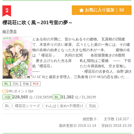
2
お気に入り追加
52
櫻花荘に吹く風～201号室の夢～
柚子季杏
とある街の片隅に、昔からあるその建物。 瓦屋根の2階建
て、木造作りの古い家屋。 広々とした庭の一角には、その建
物の名称の由来となった大きな桜の木が一本。 建物の名
は 『 櫻花荘 』 共同の玄関 各部屋畳敷きの6畳間
磨き上げられた光る床 軋む階段はご愛嬌 ―― 下宿
処『櫻花荘』 ただ今満員御礼 空き室無し
―― ・櫻花荘の古参住人、由野 譲(ﾖ
ｼﾉ ﾕｽﾞﾙ)と歳若き管理人、三島春海 (ﾐｼﾏ ﾊﾙﾐ)の恋を描いた
「103号室の恋」（完結済） ・源氏名を持つ男、秋元大輔 (ｱｷ
BL
完結
長編
R18
ﾓﾄ ﾀﾞｲｽｹ)と櫻花荘のオーナー杉田観月 (ｽｷﾞﾀ ﾐﾂｷ)が織り成す
24h.ポイント
0pt
「205号室の愛」（完結済） ・櫻花荘の最若手、元気印の
228,565
31,382
位 / 228,565件
位 / 31,382件
小説
BL
鈴木良太 (ｽｽﾞｷ ﾘｮｳﾀ)と入居したての夢追い男、西村昌樹 (ﾆｼﾑ
ﾗ ﾏｻｷ) 「201号室の夢」（連載中） 櫻花荘に集う3組のカッ
BL
櫻花荘シリーズ
わんぱく攻め×不憫受け
完結
プルそれぞれの恋愛模様。 第三章の「201号室の夢」をお届
けします。 其々単体でもお楽しみ頂けますが、完結済の第一
感想数 0
文字数 118,327
章「103号室の恋」・第二章「205号室の愛」も よろしくお
願い致します。
最終更新日 2018.11.14
登録日 2018.10.29