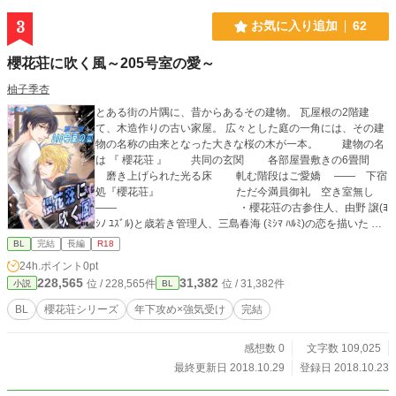
3
お気に入り追加
62
櫻花荘に吹く風～205号室の愛～
柚子季杏
とある街の片隅に、昔からあるその建物。 瓦屋根の2階建
て、木造作りの古い家屋。 広々とした庭の一角には、その建
物の名称の由来となった大きな桜の木が一本。 建物の名
は 『 櫻花荘 』 共同の玄関 各部屋畳敷きの6畳間
磨き上げられた光る床 軋む階段はご愛嬌 ―― 下宿
処『櫻花荘』 ただ今満員御礼 空き室無し
―― ・櫻花荘の古参住人、由野 譲(ﾖ
ｼﾉ ﾕｽﾞﾙ)と歳若き管理人、三島春海 (ﾐｼﾏ ﾊﾙﾐ)の恋を描いた
「103号室の恋」（完結済） ・源氏名を持つ男、秋元大輔 (ｱｷ
BL
完結
長編
R18
ﾓﾄ ﾀﾞｲｽｹ)と櫻花荘のオーナー杉田観月 (ｽｷﾞﾀ ﾐﾂｷ)が織り成す
24h.ポイント
0pt
「205号室の愛」（連載中） ・櫻花荘の最若手、元気印の
228,565
31,382
位 / 228,565件
位 / 31,382件
小説
BL
鈴木良太 (ｽｽﾞｷ ﾘｮｳﾀ)と入居したての夢追い男、西村昌樹 (ﾆｼﾑ
ﾗ ﾏｻｷ) 「201号室の夢」（本作完結後連載予定） 櫻花荘に
BL
櫻花荘シリーズ
年下攻め×強気受け
完結
集う3組のカップルそれぞれの恋愛模様。 第二章の「205号室
の愛」をお届けします。 其々単体でもお楽しみ頂けますが、
感想数 0
文字数 109,025
完結済の第一章「103号室の恋」 第三章「201号室の夢」も
よろしくお願い致します。
最終更新日 2018.10.29
登録日 2018.10.23