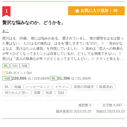
1
お気に入り追加
36
贅沢な悩みなのか、どうかを。
あこ
西川はる、20歳。 彼には悩みがある。 愛されているし、彼の愛情をはるは疑っ
た事はない。 ただはるの彼氏は、はるを“愛しすぎている”のだ。 ▷ 「攻めがな
よなよ、受けはたぶん健気」を目指していました。 ▷ 攻めは『恋人への執着心
が年々ひどくなってきたことは自覚しているが、どうしても我慢できない』 ▷
受けは『恋人の執着心が年々ひどくなってきてしんどい』 ▷ クスッと笑えるコ
ミカルな話の予定でしたが、そうはならなかった。 ▷ タグの『溺愛』と『包
BL
完結
短編
容』は、なんだかんだ結局受け入れそうな気配の受けは攻めを溺愛（包容）して
24h.ポイント
0pt
いるのでは？と付けたました。
228,666
31,396
位 / 228,666件
位 / 31,396件
小説
BL
BL
短編
ハッピーエンド
イケメン
高校の同級生
執着攻め
何だかんだ甘い
溺愛
包容
完結
感想数 0
文字数 6,497
最終更新日 2023.03.25
登録日 2023.03.25