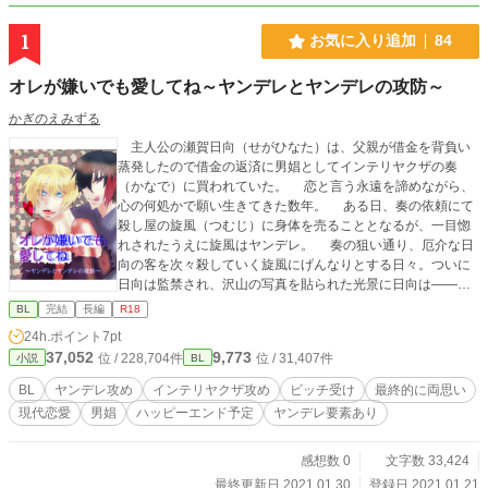
1
お気に入り追加
84
オレが嫌いでも愛してね～ヤンデレとヤンデレの攻防～
かぎのえみずる
主人公の瀬賀日向（せがひなた）は、父親が借金を背負い
蒸発したので借金の返済に男娼としてインテリヤクザの奏
（かなで）に買われていた。 恋と言う永遠を諦めながら、
心の何処かで願い生きてきた数年。 ある日、奏の依頼にて
殺し屋の旋風（つむじ）に身体を売ることとなるが、一目惚
れされたうえに旋風はヤンデレ。 奏の狙い通り、厄介な日
向の客を次々殺していく旋風にげんなりとする日々。ついに
日向は監禁され、沢山の写真を貼られた光景に日向は――恍
惚とした。 ヤンデレ殺し屋×ヤンデレビッチがメイン。時
BL
完結
長編
R18
折、インテリヤクザ×ビッチです。 ※R-18作品です。基本は
24h.ポイント
7pt
ヤンデレ同士のエロですが、他の男と日向のエロシーンも突
37,052
9,773
位 / 228,704件
位 / 31,407件
小説
BL
発にでてくるのでご注意ください。 ※攻めが若干喘ぐことも
あります。
BL
ヤンデレ攻め
インテリヤクザ攻め
ビッチ受け
最終的に両思い
現代恋愛
男娼
ハッピーエンド予定
ヤンデレ要素あり
感想数 0
文字数 33,424
最終更新日 2021.01.30
登録日 2021.01.21