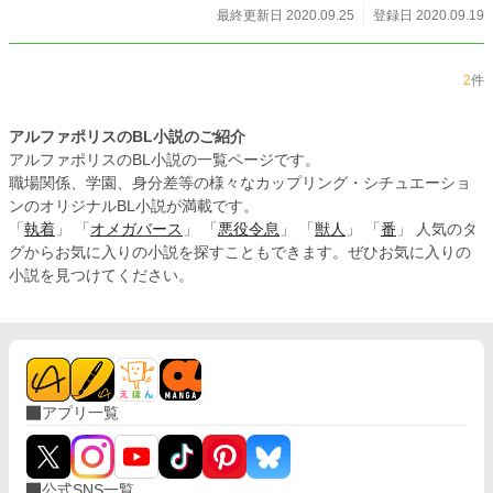
最終更新日 2020.09.25
登録日 2020.09.19
2
件
アルファポリスのBL小説のご紹介
アルファポリスのBL小説の一覧ページです。
職場関係、学園、身分差等の様々なカップリング・シチュエーショ
ンのオリジナルBL小説が満載です。
「
執着
」 「
オメガバース
」 「
悪役令息
」 「
獣人
」 「
番
」 人気のタ
グからお気に入りの小説を探すこともできます。ぜひお気に入りの
小説を見つけてください。
アプリ一覧
公式SNS一覧