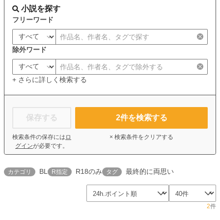
小説を探す
フリーワード
除外ワード
+ さらに詳しく検索する
保存する
2
件を検索する
検索条件の保存には
ロ
× 検索条件をクリアする
グイン
が必要です。
BL
R18のみ
最終的に両思い
カテゴリ
R指定
タグ
2
件