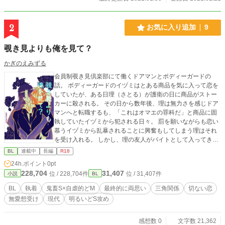
2
お気に入り追加
9
覗き見よりも俺を見て？
かぎのえみずる
会員制覗き見倶楽部にて働くドアマンとボディーガードの
話。 ボディーガードのイヅミはとある商品を気に入って恋を
していたが、ある日理（さとる）が護衛の日に商品がストー
カーに殺される。 その日から数年後、理は無力さを感じドア
マンへと転職するも、「これはオマエの罪科だ」と商品に固
執していたイヅミから犯される日々。 罰を願いながらも恋い
慕うイヅミから乱暴されることに興奮もしてしまう理はそれ
を受け入れる。 しかし、理の友人がバイトとして入ってきた
ことにより、状況は少し変わり……？ ※R-18作品です。「兄
BL
連載中
長編
R18
さん覗き見好きなんだね」のスピンオフ。 柚たちが卒業した
24h.ポイント
0pt
あとも尚続く倶楽部での、恋模様。以前某所に載せてまし
228,704
31,407
位 / 228,704件
位 / 31,407件
小説
BL
た。
BL
執着
鬼畜S×自虐的どM
最終的に両思い
三角関係
切ない恋
無愛想受け
現代
明るいどS攻め
感想数 0
文字数 21,362