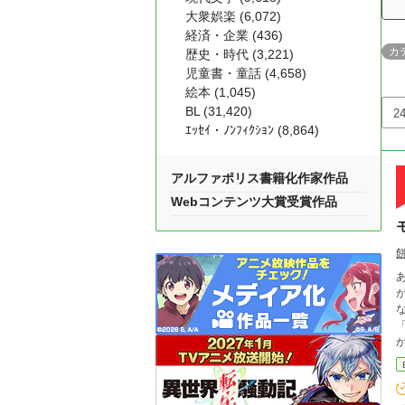
大衆娯楽 (6,072)
経済・企業 (436)
カ
歴史・時代 (3,221)
児童書・童話 (4,658)
絵本 (1,045)
BL (31,420)
ｴｯｾｲ・ﾉﾝﾌｨｸｼｮﾝ (8,864)
アルファポリス書籍化作家作品
Webコンテンツ大賞受賞作品
があると思う。
な
「…