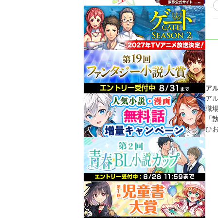
ア
ア
職
「
ひ