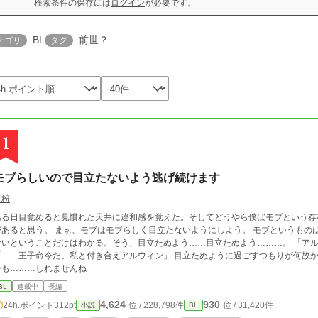
検索条件の保存には
ログイン
が必要です。
BL
前世？
テゴリ
タグ
1
モブらしいので目立たないよう逃げ続けます
餅粉
ある日目覚めると見慣れた天井に違和感を覚えた。そしてどうやら僕ばモブという存
 まぁ、モブはモブらしく目立たないようにしよう。 モブというものはあまりわからないがでも目立っていい存在では
いということだけはわかる。そう、目立たぬよう……目立たぬよう………。 「アルウィン、君が好きだ」 「え、お断りします」
…王子命令だ、私と付き合えアルウィン」 目立たぬように過ごすつもりが何故か第二王子に執着されています。 ざまぁ要素ある
かも………しれませんね
BL
連載中
長編
4,624
930
24h.ポイント
312pt
位 / 228,798件
位 / 31,420件
小説
BL