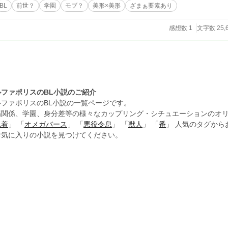
BL
前世？
学園
モブ？
美形×美形
ざまぁ要素あり
感想数 1
文字数 25,
ルファポリスのBL小説のご紹介
ルファポリスのBL小説の一覧ページです。
場関係、学園、身分差等の様々なカップリング・シチュエーションのオリ
執着
」 「
オメガバース
」 「
悪役令息
」 「
獣人
」 「
番
」 人気のタグか
お気に入りの小説を見つけてください。