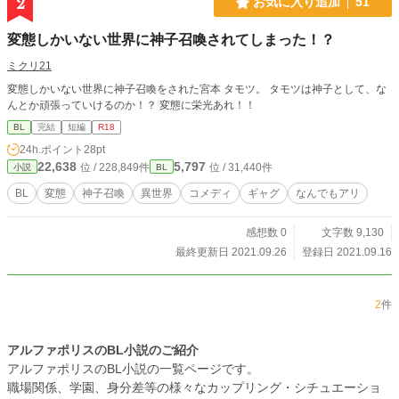
2
お気に入り追加
51
変態しかいない世界に神子召喚されてしまった！？
ミクリ21
変態しかいない世界に神子召喚をされた宮本 タモツ。 タモツは神子として、な
んとか頑張っていけるのか！？ 変態に栄光あれ！！
BL
完結
短編
R18
24h.ポイント
28pt
22,638
5,797
位 / 228,849件
位 / 31,440件
小説
BL
BL
変態
神子召喚
異世界
コメディ
ギャグ
なんでもアリ
感想数 0
文字数 9,130
最終更新日 2021.09.26
登録日 2021.09.16
2
件
アルファポリスのBL小説のご紹介
アルファポリスのBL小説の一覧ページです。
職場関係、学園、身分差等の様々なカップリング・シチュエーショ