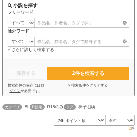
小説を探す
フリーワード
除外ワード
+ さらに詳しく検索する
保存する
2
件を検索する
検索条件の保存には
ロ
× 検索条件をクリアする
グイン
が必要です。
BL
R18のみ
神子召喚
カテゴリ
R指定
タグ
2
件