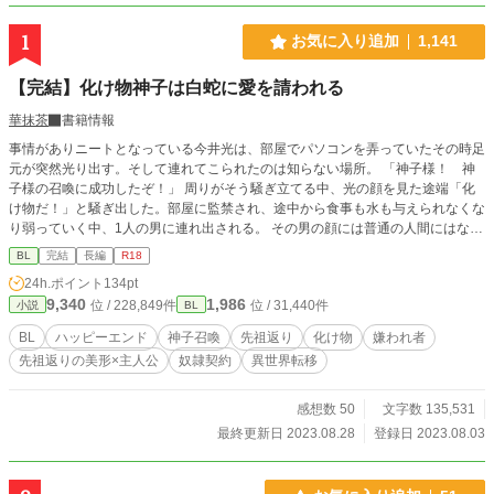
1
お気に入り追加
1,141
【完結】化け物神子は白蛇に愛を請われる
華抹茶
書籍情報
事情がありニートとなっている今井光は、部屋でパソコンを弄っていたその時足
元が突然光り出す。そして連れてこられたのは知らない場所。 「神子様！ 神
子様の召喚に成功したぞ！」 周りがそう騒ぎ立てる中、光の顔を見た途端「化
け物だ！」と騒ぎ出した。部屋に監禁され、途中から食事も水も与えられなくな
り弱っていく中、1人の男に連れ出される。 その男の顔には普通の人間にはない
鱗と、縦に伸びた瞳孔が見えた。 「蛇……？」 その男に連れ出されてからは快
BL
完結
長編
R18
適に過ごすことが出来るようになったが、この世界の事を知るにつれて怒りが湧
24h.ポイント
134pt
いて来るようになる。 ＊ ＊ ＊ ＊ ＊ ＊ ＊ 久しぶりの長編です。よろ
9,340
1,986
位 / 228,849件
位 / 31,440件
小説
BL
しくお願いします！ R-18には※印つけてます。 ざまぁはありますが、それを強
く求めている方には物足りないなどあると思います。ご注意ください。
BL
ハッピーエンド
神子召喚
先祖返り
化け物
嫌われ者
先祖返りの美形×主人公
奴隷契約
異世界転移
感想数 50
文字数 135,531
最終更新日 2023.08.28
登録日 2023.08.03