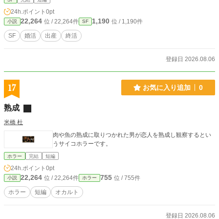
先にある人間の意志と愛の軌跡を描くSF群像劇。
24h.ポイント
0pt
22,264
1,190
位 / 22,264件
位 / 1,190件
小説
SF
SF
婚活
出産
終活
登録日 2026.08.06
17
お気に入り追加
0
熟成
米橋 杜
肉や魚の熟成に取りつかれた男が恋人を熟成し観察するとい
うサイコホラーです。
ホラー
完結
短編
24h.ポイント
0pt
22,264
755
位 / 22,264件
位 / 755件
小説
ホラー
ホラー
短編
オカルト
登録日 2026.08.06