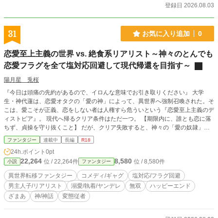
登録日 2026.08.03
31
お気に入り追加
0
恋愛至上主義の世界 vs. 絶食系リアリスト～神々のとんでも
恋愛フラグを全て塩対応回避して現代帰還を目指す～
陽月星 兎桜
『今日は頭痛の先約があるので、イロんな意味でお引き取りください』 大学
生・神代蓮は、恋愛オタクの「愛の神」によって、異世界へ強制召喚された。そ
こは、愛こそが正義、恋をしない者は人権すら危ういという『恋愛至上主義のデ
ィストピア』。 現代へ帰るクリア条件はただ一つ。 【期限内に、誰とも恋に落
ちず、貞操を守り抜くこと】 だが、クリア失敗すると、神々の「愛の奴隷」と
して、そのディストピアの世界で一生を終えることになる。 蓮は、モテすぎた
ファンタジー
連載中
長編
R18
経験から得た、人間の本質を見抜く『審神者の眼』と、リアリストな『知識』と
24h.ポイント
0pt
鍛え抜いた『武術』で、あらゆるジャンルのヒロインを【塩対応】でスルーして
22,264
8,580
位 / 22,264件
位 / 8,580件
小説
ファンタジー
いき、 順調かと思いきや、傍観していた他の神々まで〝攻略難易度S級″認定を
し、熱狂し始めた！ 「……面白い。全神々を動員して、あいつを恋に落とせ！
異世界転移ファンタジー
コメディ/ギャグ
塩対応/フラグ回避
これは聖戦だ！」 神々が仕掛ける超弩級の恋愛フラグだらけの世界で、蓮は無
男主人子/リアリスト
溺愛/執着/ヤンデレ
無双
ハッピーエンド
事に現代へ帰還できるのか！？ ――「貞操防衛」愛のバイオハザード・ラブコ
ざまあ
神/神話
変態従者
メサバイバル、ここに開幕！