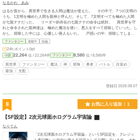
なるかわ あみ
はるか昔から、異世界で生きる人間は魔法が使えた。 その中で、7つの文明の
うち、1文明を極めた人間を龍神と呼んだ。そして、7文明すべてを極めた人間
が七龍ナナだった。 リーダー的存在の七龍ナナの命令は絶対。 異世界を守
れと命令された龍神達は、極めた魔法を使い、悪人をすべて排除していった。し
かし、排除した中には、心優しい善人もいた。 戸惑いの中、排除してしまっ
たことを龍神達は後悔し、七龍ナナに反旗を翻す。 のちに、その戦いは
ファンタジー
連載中
短編
龍神大戦（ドラゴイド・ウォーズ）と呼ばれた。 力を使い果たした龍神達と
24h.ポイント
0pt
七龍ナナは、己の身体に龍を封印できる封地人たちによって、それぞれ別の場所
22,264
8,580
位 / 22,264件
位 / 8,580件
小説
ファンタジー
に封印された。 時がたち、龍神達と七龍ナナの存在が徐々に薄れている
現代。 冒険家のミナト・ミミトは龍神達が残した大秘宝の龍玉（ドラゴイ
異世界
ファンタジー
魔法
神
冒険
勇者
バトル
目覚め
ド・オーブ）を探しに、存在が噂されているナガリコ村へにいた。 太陽が当
最強
支配
たる時間は、凶暴なモンスターのコカトリコなどから村を守り、夜間は、龍玉が
眠ると噂されている山を発掘していた。 ある日の朝、15ｍを超えるコカトリ
コがナガリコ村を襲う。 次、ミナトの前に姿を現したコカトリコに苦戦す
登録日 2026.08.07
る。 時速1000キロを超える速度で、山を背にしているミナトにぶつかる。繰
り返しぶつかったことで、山が削れ、洞窟ができ始める。 隙を見せないコカ
トリコのぶつかりで、後方の分厚い壁が崩れる。 あたり一面真っ暗な空間に
8
お気に入り追加
1
取り残されたミナトは、その場でクリスタルの中に封印された人間とドラゴンの
ハーフのモンスターを見つける。 コカトリコも真っ暗な空間に足を入れた
【SF設定】2次元球面ホログラム宇宙論
瞬間、クリスタルが発光する。 龍神 ファイアと名乗るモンスターは、一瞬
でコカトリコを炭にする。 はるか昔の生物だと知ったミミトは、龍玉の情報
なりてん
の引き換えに、異世界を教えた。 また、ファイアは七龍ナナが封印から目覚
「2次元球面ホログラム宇宙論」というSF設定を、クレジッ
めたことを伝え、異世界を守るための協力を求める。 承諾の握手をした両社