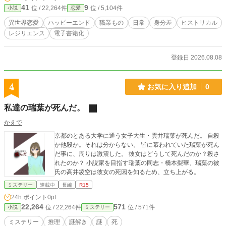
ブラン様にて、電子書籍化いたしました。 電子書籍の発売を記念して、本編に
41
9
位 / 22,264件
位 / 5,104件
小説
恋愛
収まりきらなかったエピソードのＳＳを書きました。 内容はグウェンとヴァー
ジルを中心にした、短編内や、電子書籍エンディング後の時間軸などの話です。
異世界恋愛
ハッピーエンド
職業もの
日常
身分差
ヒストリカル
この作品は他サイトにも掲載しています。
レジリエンス
電子書籍化
登録日 2026.08.08
4
お気に入り追加
0
私達の瑞葉が死んだ。
かえで
京都のとある大学に通う女子大生・雲井瑞葉が死んだ。 自殺
か他殺か。それは分からない。 皆に慕われていた瑞葉が死ん
だ事に、周りは激震した。 彼女はどうして死んだのか？殺さ
れたのか？ 小説家を目指す瑞葉の同志・橋本梨華、瑞葉の彼
氏の高井凌空は彼女の死因を知るため、立ち上がる。
ミステリー
連載中
長編
R15
24h.ポイント
0pt
22,264
571
位 / 22,264件
位 / 571件
小説
ミステリー
ミステリー
推理
謎解き
謎
死