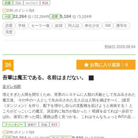
恋愛
完結
ｼｮｰﾄｼｮｰﾄ
R18
24h.ポイント
0pt
22,264
5,104
位 / 22,264件
位 / 5,104件
小説
恋愛
恋愛
学校
セーラー服
奴隷
同人誌
奉仕少女
SM
優等生
清楚
登録日 2026.08.04
26
お気に入り追加
0
吾輩は魔王である。名前はまだない。
逆ギレ伯爵
増えすぎた人間を間引くため、世界のシステムに人類の天敵として生み出された
魔王達。 その中の一人として生み出された主人公は人類を滅ぼすべく、|迷宮
《ダンジョン》を作り、配下を増やし自らの支配権を拡げようと画策する！ と
ころがどっこいこの魔王、決定的に知力が低かった！ 暗躍を企てれば一歩目で
ばれ、迷宮に作った隠し通路は悉く見つかる。 これはそんなちょっとINTの足り
ない魔王様による、ドタバタ人類殲滅計画である！ ＊カクヨム、ハーメルン、
ファンタジー
連載中
長編
R15
小説家になろうにも投稿しています。
24h.ポイント
0pt