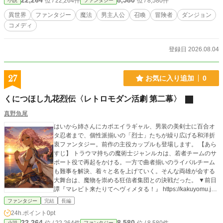
22,264
8,580
位 / 22,264件
位 / 8,580件
小説
ファンタジー
異世界
ファンタジー
魔法
男主人公
召喚
冒険者
ダンジョン
コメディ
登録日 2026.08.04
27
お気に入り追加
0
くにつほし九花烈伝〈レトロモダン活劇 第二幕〉
真野魚尾
はいから姉さんにカポエイラギャル、男装の美剣士に百合オ
タ忍者まで、個性派揃いの「烈士」たちが繰り広げる和洋折
衷ファンタジー。前作の主役カップルも登場します。 【あら
すじ】 トラウマ持ちの魔術士ジャンルカは、若者チームのサ
ポート役で再起をかける。一方で曲者揃いのライバルチーム
も難事を解決、着々と名を上げていく。そんな両雄が会する
大舞台は、魔物を崇める狂信者集団との決戦だった。 ▼前日
譚『マレビト来たりてヘヴィメタる！』 https://kakuyomu.jp/
works/16817139558812462217
ファンタジー
完結
長編
24h.ポイント
0pt
22,264
8,580
小説
ファンタジー