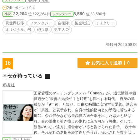
ファンタジー
連載中
短編
撃を最大限利用し、国王軍を迎え撃つ自衛隊。 戦いの末、民衆、そして自衛隊
24h.ポイント
0pt
はどうなってしまうのか？
22,264
8,580
位 / 22,264件
位 / 8,580件
小説
ファンタジー
異世界転移
ファンタジー
自衛隊
架空戦記
ミリタリー
オリジナル小説
砲兵隊
男主人公
登録日 2026.08.06
16
お気に入り追加
0
幸せが待っている
米橋 杜
国家管理のマッチングシステム「Conely」が、遺伝情報や価
値観から“最善の結婚相手と時期”を算出する時代。 自身の適
齢期が「9年後」と知り、自由な時間に安堵する愛菜。適合者
が「男性」と表示され、自身の性的指向との矛盾に苦悩する
郁哉。余命僅かながら最高値の適合率を出した恋人と結ば
れ、命の誕生と引き換えの別れに立ち向かう将生。そして、
親族のいない遠方に適合者がいると告げられた香子。 数十年
後、それぞれの選択を経て巡り合う命。提示された数字は幸
福の絶対条件なのか。システムに抗い、あるいは受け入れた
SF
完結
短編