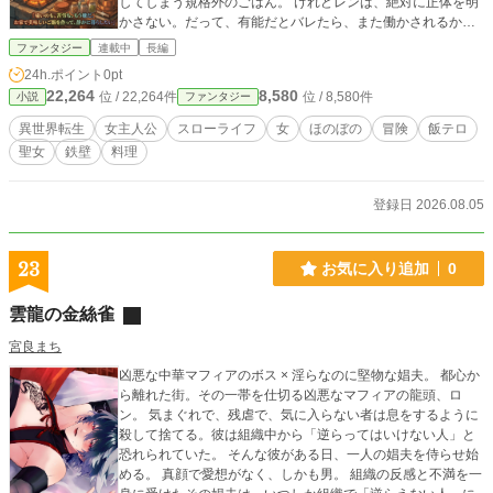
してしまう規格外のごはん。 けれどレンは、絶対に正体を明
かさない。だって、有能だとバレたら、また働かされるか
ら。嘘はつかない。ただ、鍋の前で「料理が得意なだけの
ファンタジー
連載中
長編
子」の顔をしているだけ。 なのに――彼女のスープを飲んだ
24h.ポイント
0pt
冒険者は伝説になり、拾った竜鱗族の子は家族になり、攻め
22,264
8,580
位 / 22,264件
位 / 8,580件
小説
ファンタジー
てきた帝国も、神様も魔神も、気づけば全員、彼女の食卓で
「いただきます」。 本人はただ、静かに暮らしたいだけ。 戦
異世界転生
女主人公
スローライフ
女
ほのぼの
冒険
飯テロ
わない。傷つかない。働かない。それでも世界は、少しず
聖女
鉄壁
料理
つ、彼女のあたたかい食卓を中心に回りはじめる。 これは、
世界でいちばん危険な場所（ダンジョン最深部）を、世界で
いちばん帰りたい場所に変えてしまう――最弱にして最強
登録日 2026.08.05
の、お家ごはんスローライフ。
23
お気に入り追加
0
雲龍の金絲雀
宮良まち
凶悪な中華マフィアのボス × 淫らなのに堅物な娼夫。 都心か
ら離れた街。その一帯を仕切る凶悪なマフィアの龍頭、ロ
ン。 気まぐれで、残虐で、気に入らない者は息をするように
殺して捨てる。彼は組織中から「逆らってはいけない人」と
恐れられていた。 そんな彼がある日、一人の娼夫を侍らせ始
める。 真顔で愛想がなく、しかも男。 組織の反感と不満を一