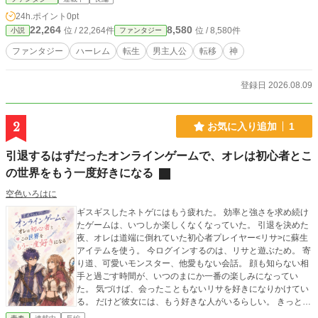
を生きてきた男は、ある日突然、異世界「アルテア大陸」へと転移する。 見た
24h.ポイント
0pt
目は25歳。 与えられた能力は――《想定録》。 それは、彼がこれまで積み重ね
22,264
8,580
位 / 22,264件
位 / 8,580件
小説
ファンタジー
てきた「もしも」の経験と知識を、異世界で力へと変える能力だった。 魔物。
剣と魔法。 未知の文化。 国家同士の思惑。 そして、常識の通用しない世界。 普
ファンタジー
ハーレム
転生
男主人公
転移
神
通なら恐怖する状況でも、彼は冷静だった。 なぜなら―― 「想定していた」 か
らだ。 ただし、異世界は彼の想定通りに進むほど甘くない。 知識だけでは救え
ない命。 正解の存在しない選択。 想定を超えてくる敵。 五つの大国が存在する
登録日 2026.08.09
アルテア大陸を舞台に、彼は自らの経験、判断力、そして《想定録》を武器に生
き抜いていく。 これは、最強の力を与えられた英雄の物語ではない。 人生で積
み重ねてきた経験そのものを武器にして、未知の世界へ挑む男の物語。 「異世
2
お気に入り追加
1
界転移なんて、ありえない？」 ――もちろん、それも想定内だ。
引退するはずだったオンラインゲームで、オレは初心者とこ
の世界をもう一度好きになる
空色いろはに
ギスギスしたネトゲにはもう疲れた。 効率と強さを求め続け
たゲームは、いつしか楽しくなくなっていた。 引退を決めた
夜、オレは道端に倒れていた初心者プレイヤー<リサ>に蘇生
アイテムを使う。 今ログインするのは、リサと遊ぶため。 寄
り道、可愛いモンスター、他愛もない会話。 顔も知らない相
手と過ごす時間が、いつのまにか一番の楽しみになってい
た。 気づけば、会ったこともないリサを好きになりかけてい
る。 だけど彼女には、もう好きな人がいるらしい。 きっと顔
だけめちゃくちゃ良くて、中身はロクな男じゃない。 知らな