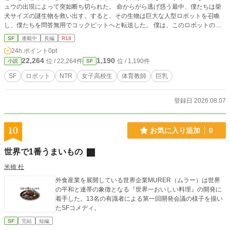
ュウの出現によって突如断ち切られた。 命からがら逃げ惑う最中、僕たちは柴
犬サイズの謎生物を救い出す。すると、その生物は巨大な人型ロボットを召喚
し、僕たちを問答無用でコックピットへと転送した。 僕は、このロボットのパ
イロットに任命された。戸惑いつつも内心ワクワクしていたが、その生物が告げ
SF
連載中
長編
R18
た驚愕の起動条件に僕と彼女は絶句する……。 ──この機体の唯一のエネルギー
24h.ポイント
0pt
源は、ニンゲンの『強い感情』から生み出されるという。 つまり、カイジュウ
22,264
1,190
位 / 22,264件
位 / 1,190件
小説
SF
に対抗する力を得るために、僕と彼女で感情を極限まで高め合う必要がある。そ
のためには── 『セックスしないと、巨大ロボットは起動しない』 だが、僕と彼
SF
ロボット
NTR
女子高校生
体育教師
巨乳
女のセックスではこの巨大ロボットを動かせないことが発覚する。その時、逃げ
惑う体育教師が巨大ロボットの中に召喚された。なんと彼女と相性最高らしく、
僕の目の前で二人はキスをはじめ、僕は操縦桿を握りしめながら、二人が滅茶苦
登録日 2026.08.07
茶セックスするのを眺めていた。 本作について： 青春×ロボット、ユイがまぐ
わう──。内気な男子高校生と幼馴染の美少女が織りなす令和最新版シン・セカ
イ系物語。果たして、主人公は体育教師に寝取られた彼女を取り戻すことができ
10
お気に入り追加
0
るのか？ それともエネルギー供給担当は彼女と体育教師のセックス、パイロッ
ト担当の主人公という超合理的な役割分担のまま物語が進んでしまうのか……。
世界で1番うまいもの
色々なパロディに恋愛的な要素を組み合わせた作品となりますので、何でも許せ
る人向けの作品となっております。
米橋 杜
外食産業を展開している世界企業MURER（ムラー）は世界
の平和と連帯の象徴となる『世界一おいしい料理』の開発に
着手した。13名の有識者による第一回開発会議の様子を描い
たSFコメディ。
SF
完結
短編