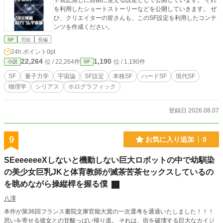
ト表記無しに自由に使える設定として公開しています。 それ
は、ナガリコ村を離れ、異世界を救う冒険でる。 はるか昔の元人間の龍
を利用したショートストーリーなどを公開していきます。 ぜ
神 ファイアと現代の人間のミミトが異世界で起こる現象に立ち向かう王道異世
ひ、クリエイターの皆さんも、このSF設定を利用したコンテ
界ファンタジー。 <a href="https://www.alphapolis.co.jp/cont_access2.php?citi_
ンツを作成ください。
cont_id=464077108" target="_blank"><img src="https://www.alphapolis.co.jp/co
nt_access.php?citi_cont_id=464077108&size=300" width="300" height="45" alt
SF
完結
長編
=""/></a>
24h.ポイント
0pt
22,264
1,190
位 / 22,264件
位 / 1,190件
小説
SF
SF
量子力学
宇宙論
SF設定
本格SF
ハードSF
現代SF
物理学
シリアス
ホログラフィック
登録日 2026.08.07
9
お気に入り追加
0
SEeeeeeeXしないと機動しない巨大ロボットの中で幼馴染
の美少女巨乳JKと体育教師が滅茶苦茶セックスしているの
を眺めながら操縦桿を握る僕
八澤
本作が第36回フランス書院文庫官能大賞の一次選考を通過いたしました！！！
思いを寄せる彼女との甘酸っぱい帰り道。 それは、街を破壊する巨大なカイジ