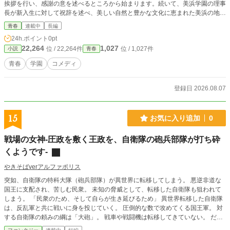
挨拶を行い、感謝の意を述べるところから始まります。続いて、美浜学園の理事
長が新入生に対して祝辞を述べ、美しい自然と豊かな文化に恵まれた美浜の地で
の学びを激励します。理事長自身も新しく着任したばかりで、新入生と共に成長
青春
連載中
長編
していく決意を表明します。 さらに、防衛大臣や三菱重工の社長が、新入生に
24h.ポイント
0pt
向けて将来の展望や友人関係の重要性について語り、学園生活を充実させるため
22,264
1,027
位 / 22,264件
位 / 1,027件
小説
青春
のアドバイスを送ります。 最後に、町長が美浜学園の開校を宣言し、式は無事
に終了します。物語の終盤では、三日後に控えた三菱重工長崎造船所でのもがみ
青春
学園
コメディ
型1番艦「みはま」の進水式について触れられ、主人公の新たな学園生活への期
待と希望が描かれます。 この小説は、新しい環境に飛び込む新入生たちの緊張
と期待、そしてそれを見守る大人たちのエールを描いた感動的な作品です。
登録日 2026.08.07
15
お気に入り追加
0
戦場の女神-圧政を敷く王政を、自衛隊の砲兵部隊が打ち砕
くようです-
やきそばverアルファポリス
突如、自衛隊の特科大隊（砲兵部隊）が異世界に転移してしまう。 悪逆非道な
国王に支配され、苦しむ民衆。 未知の脅威として、転移した自衛隊も狙われて
しまう。 「民衆のため、そして自らが生き延びるため」 異世界転移した自衛隊
は、反乱軍と共に戦いに身を投じていく。 圧倒的な数で攻めてくる国王軍。 対
する自衛隊の頼みの綱は「大砲」。 戦車や戦闘機は転移してきていない。 だ
が、「大砲」は「戦場の女神」と称されるほどの破壊力を持つ。 その高火力攻