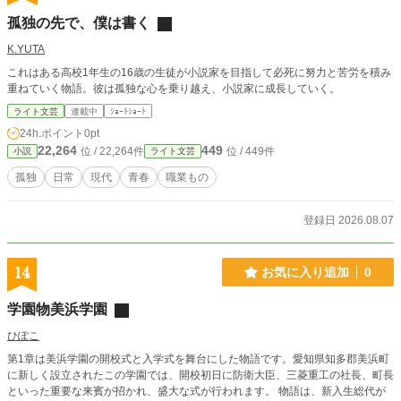
孤独の先で、僕は書く
K.YUTA
これはある高校1年生の16歳の生徒が小説家を目指して必死に努力と苦労を積み
重ねていく物語。彼は孤独な心を乗り越え、小説家に成長していく。
ライト文芸
連載中
ｼｮｰﾄｼｮｰﾄ
24h.ポイント
0pt
22,264
449
位 / 22,264件
位 / 449件
小説
ライト文芸
孤独
日常
現代
青春
職業もの
登録日 2026.08.07
14
お気に入り追加
0
学園物美浜学園
ひぽこ
第1章は美浜学園の開校式と入学式を舞台にした物語です。愛知県知多郡美浜町
に新しく設立されたこの学園では、開校初日に防衛大臣、三菱重工の社長、町長
といった重要な来賓が招かれ、盛大な式が行われます。 物語は、新入生総代が