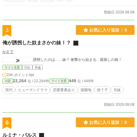
登録日 2026.08.08
5
お気に入り追加
0
俺が誘拐した奴まさかの妹！？
かえで
誘拐したのは……妹？ 衝撃から始まる、親探しの旅！
ライト文芸
完結
長編
24h.ポイント
0pt
22,264
449
位 / 22,264件
位 / 449件
小説
ライト文芸
現代
ヒューマンドラマ
恋愛要素あり
遊園地
捨て子
兄妹
登録日 2026.08.08
6
お気に入り追加
0
ルミナ・パルス