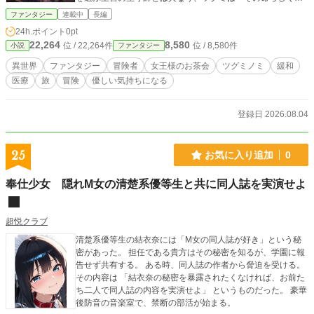
き抜くこと」を諦めない。一つの命の物語がツグミの診療録
ファンタジー
連載中
長編
へと綴られていく。 医療・緩和ケアの視点から命を看取るこ
24h.ポイント
0pt
とを描く、優しく切ない異世界ロードファンタジー
22,264
8,580
位 / 22,264件
位 / 8,580件
小説
ファンタジー
異世界
ファンタジー
冒険者
女王様のお茶会
ツグミノミ
緩和
医療
旅
冒険
優しい気持ちになる
登録日 2026.08.04
25
お気に入り追加
0
奉仕少女 隠れM女の清楚系優等生と共に同人誌を実演せよ
超悦クラブ
清楚系優等生の結衣奈には「M女の同人誌が好き」という秘
密があった。 担任である貴方はその秘密を知るが、学園に報
告せず共有する。 ある時、同人誌の作者から脅迫を受ける。
その内容は 「結衣奈の秘密を暴露されたくなければ、お前た
ち二人で同人誌の内容を実演せよ」 というものだった。 豪華
後防音の音楽室で、禁断の部活が始まる。