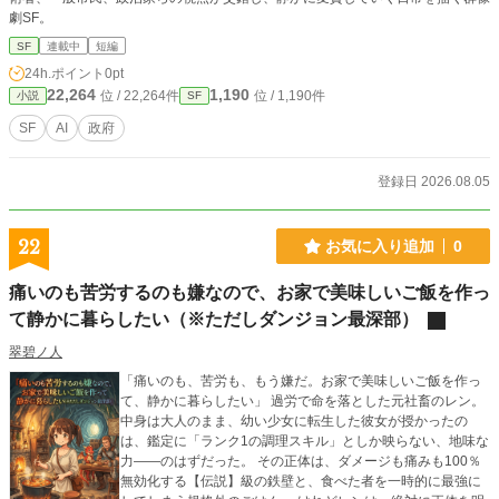
劇SF。
SF
連載中
短編
24h.ポイント
0pt
22,264
1,190
位 / 22,264件
位 / 1,190件
小説
SF
SF
AI
政府
登録日 2026.08.05
22
お気に入り追加
0
痛いのも苦労するのも嫌なので、お家で美味しいご飯を作っ
て静かに暮らしたい（※ただしダンジョン最深部）
翠碧ノ人
「痛いのも、苦労も、もう嫌だ。お家で美味しいご飯を作っ
て、静かに暮らしたい」 過労で命を落とした元社畜のレン。
中身は大人のまま、幼い少女に転生した彼女が授かったの
は、鑑定に「ランク1の調理スキル」としか映らない、地味な
力――のはずだった。 その正体は、ダメージも痛みも100％
無効化する【伝説】級の鉄壁と、食べた者を一時的に最強に