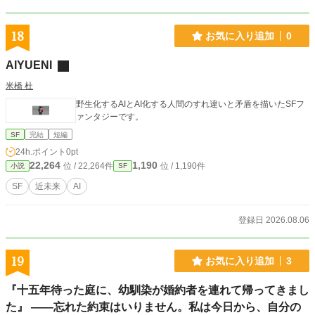
18
お気に入り追加
0
AIYUENI
米橋 杜
野生化するAIとAI化する人間のすれ違いと矛盾を描いたSFフ
ァンタジーです。
SF
完結
短編
24h.ポイント
0pt
22,264
1,190
位 / 22,264件
位 / 1,190件
小説
SF
SF
近未来
AI
登録日 2026.08.06
19
お気に入り追加
3
『十五年待った庭に、幼馴染が婚約者を連れて帰ってきまし
た』 ――忘れた約束はいりません。私は今日から、自分の