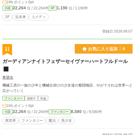
24h.ポイント
0pt
22,264
1,190
位 / 22,264件
位 / 1,190件
小説
SF
SF
近未来
コメディ
登録日 2026.08.07
11
お気に入り追加
0
ガーディアンナイトフェザーセイヴァーハートフルドール
希望光
機械工房の一族の少年と機械仕掛けの少女達の奮闘物語、やがてそれは世界へと
広がっていく
ファンタジー
連載中
長編
24h.ポイント
0pt
22,264
8,580
位 / 22,264件
位 / 8,580件
小説
ファンタジー
異世界
ファンタジー
魔法
美少女