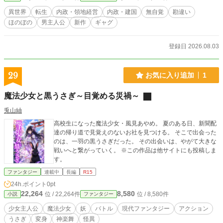
異世界
転生
内政・領地経営
内政・建国
無自覚
勘違い
ほのぼの
男主人公
新作
ギャグ
登録日 2026.08.03
29
お気に入り追加
1
魔法少女と黒うさぎ～目覚める災禍～
兎山紬
高校生になった魔法少女・風見あやめ。 夏のある日、新聞配
達の帰り道で見覚えのないお社を見つける。 そこで出会った
のは、一羽の黒うさぎだった。 その出会いは、やがて大きな
戦いへと繋がっていく。 ※この作品は他サイトにも投稿しま
す。
ファンタジー
連載中
長編
R15
24h.ポイント
0pt
22,264
8,580
位 / 22,264件
位 / 8,580件
小説
ファンタジー
少女主人公
魔法少女
妖
バトル
現代ファンタジー
アクション
うさぎ
変身
神楽舞
怪異