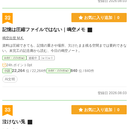
登録日 2026.08.03
32
お気に入り追加
0
記憶は圧縮ファイルではない｜鳴空メモ
鳴空出世 M.K.
資料は圧縮できても、記憶の重さや場所、欠けたまま残る空間までは要約できな
い。未完工の記念廊から読む、今日の鳴空ノート。
ｴｯｾｲ・ﾉﾝﾌｨｸｼｮﾝ
連載中
ｼｮｰﾄｼｮｰﾄ
24h.ポイント
0pt
22,264
840
位 / 22,264件
位 / 840件
小説
ｴｯｾｲ・ﾉﾝﾌｨｸｼｮﾝ
AI文明
登録日 2026.08.03
33
お気に入り追加
0
泣けない兎