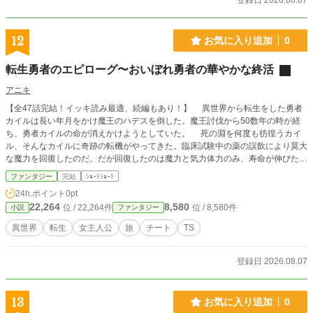
登録日 2026.08.07
12
お気に入り追加
0
転生勇者のエピローグ〜おいぼれ勇者の華やかな終活
アニキ
【全47話完結！イッキ読み最適、続編もあり！】 異世界から転生をした勇者
カイルは長い年月をかけ魔王のハデスを倒した。魔王討伐から50数年の時が経
ち、勇者カイルの命が消えかけようとしていた。 死の淵を何度も彷徨うカイ
ル、そんなカイルに奇跡の転機がやってきた。臨床試験中の薬の誤飲により莫大
な魔力を回復したのだ。だが回復したのは魔力と気力体力のみ、寿命が伸びた訳
では無いことをカイルも承知していた。 これは勇者カイルの最後の冒険譚、
ファンタジー
完結
ｼｮｰﾄｼｮｰﾄ
自分のやり残した事を追求し、死に場所を求めるために ……。
24h.ポイント
0pt
22,264
8,580
位 / 22,264件
位 / 8,580件
小説
ファンタジー
異世界
転生
女主人公
旅
チート
TS
登録日 2026.08.07
13
お気に入り追加
0