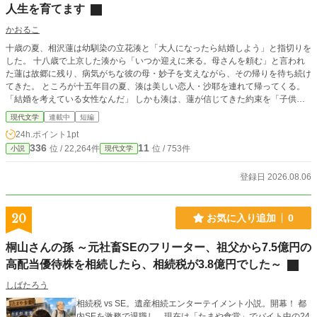
人生を育てます
かおるこ
十歳の夏、相沢蓮は幼馴染の立花湊と「大人になったら結婚しよう」と指切りを
した。 十八歳で上京した湊から「いつか迎えに来る。母さんを頼む」と言われ
た蓮は故郷に残り、病気がちな彼の母・妙子を支えながら、その帰りを待ち続け
てきた。 ところが十五年目の夏、湊は美しい恋人・沙耶を連れて帰ってくる。
「結婚を考えている女性なんだ」 しかも湊は、蓮が信じてきた約束を「子供の
頃の冗談」と笑い飛ばした。 湊に気に入られたい沙耶は、妙子の暮らしや庭に
現代文学
連載中
短編
入り込み、亡き夫が残した大切な花まで踏みにじってしまう。さらに湊は、母親
24h.ポイント
1pt
を長年支えてきた蓮へ「お前はもう家族ではない」と言い放つ。 その瞬間、蓮
336
11
位 / 22,264件
位 / 753件
小説
現代文学
は十五年間背負ってきた役目を降りることを決意する。 「私はあなたを待って
いた。でも、お義母さんを支えた時間まで、あなたを待つためだけだったことに
はさせない」 忘れられた約束も、戻らない時間も、もう必要ない。 踏みにじら
登録日 2026.08.06
れた花を育て直しながら、蓮は誰かの帰りを待つ人生を終え、自分の名前で小さ
な店を開くために歩き始める。 これは、幼馴染に捨てられた女性が十五年間を
無駄だったことにはさせず、自分自身の未来を育て直す再生の物語。
20
お気に入り追加
0
桐山さんの孫 ～元社畜SEのフリーター、祖父から7.5億円の
高配当優待株を相続したら、相続税が3.8億円でした～
しばたろう
相続税 vs SE。遺産相続エンターテイメント小説。開幕！ 都
内SEを激務で退職し、現在は「たまや食堂」でバイト中の24