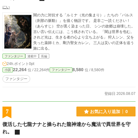
にい
闇の力に対抗する「ルミナ（光の集まり）」たちの「パルス
（刹那の脈動）」を描く物語です。 是非ご一読ください！
（あらすじ） 空が黒く染まった日、 シンの故郷は崩壊した。
古い言い伝えには、こう残されている。 「闇は世界を包む。
されど光は、生きる者の心より立ち上がる」 狩人シン、父を
失った薬師ミカ、剛力聖女カレン。 三人は災いの正体を追う
旅に出る。
ファンタジー
連載中
長編
24h.ポイント
0pt
22,264
8,580
位 / 22,264件
位 / 8,580件
小説
ファンタジー
ファンタジー
登録日 2026.08.07
7
お気に入り追加
0
復活した七龍ナナと操られた龍神達から魔法で異世界を守
れ。