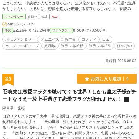
ことなのだ。 来訪者が人だとは限らない。 生き物かもしれない。 不思議な道具
かもしれない。 あるいは、想像を超えた未知なる存在かもしれない。 伝説の勇
者が。 美しい人魚が。 イケメンのエルフが。 恐ろしいモンスターが。 もしも彼
ファンタジー
連載中
短編
R15
らが突然目の前に現れたとしたら。 ――あなたは、どうする？どうなる！？ ☆
24h.ポイント
0pt
単話完結が基本のオムニバスです。 ☆軽微な異種族恋愛表現があります。 ☆現
22,264
8,580
位 / 22,264件
位 / 8,580件
小説
ファンタジー
時点では最大でR15のお話のみです。
現代ファンタジー
オムニバス
異世界
コメディ
日常
カルチャーギャップ
異種族
逆異世界転移
逆異世界転生
ほのぼの
登録日 2026.08.03
35
お気に入り追加
0
召喚先は恋愛フラグを嗾けてくる世界！しかも皇太子様がチ
ートなうえ一枚上手過ぎて恋愛フラグが折れません！
陽月星 兎桜
自称リアリストの女子大生・星名璃愛は、恋愛オタク神の手によって異世界へ強
制召喚されてしまう。 「元の世界に帰りたければ、星のかけらを集め、迫りく
る世界危機を救済せよ！」 だが、その条件はリアリストな璃愛にとっては最悪
で、 『救済(クリア)の鍵は、[星の名]を持つ仲間を見つけ、恋愛で絆を深めるこ
と』。 「恋愛イベント？不要！ 胸キュン展開？お断り！」 璃愛は持ち前の論