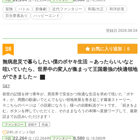
位 / 22,264件
位 / 8,580件
冒険
バトル
群像劇
近代ファンタジー
和風/大正
和洋折衷
百合要素あり
ハッピーエンド
登録日 2026.08.04
28
お気に入り追加
0
無病息災で暮らしたい僕のボヤキ生活 ～あったらいいなと
呟いていたら、世界中の変人が集まって王国最強の快適領地
ができました～
S&Y
前世の記憶を持つ青年が、異世界で安全かつ快適な生活を求めて呟いた「ボヤ
キ」が、周囲の勘違いでとんでもない領地発展を巻き起こす爆速ストーリー。
※こちらのページは「小説家になろう」様への自動転送ゲートです。「続きをよ
む」ボタンを押していただくと、そのままなろうの本陣へ直接ワープして、最新
話までお読みいただけます！
ファンタジー
連載中
長編
24h.ポイント
0pt
22,264
8,580
位 / 22,264件
位 / 8,580件
小説
ファンタジー