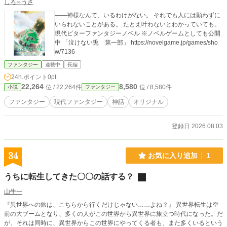
しろ∽うさ
――神様なんて、いるわけがない。 それでも人には願わずに
いられないことがある。 たとえ叶わないとわかっていても。
現代ビターファンタジーノベル ※ノベルゲームとしても公開
中 「泣けない兎 第一部」 https://novelgame.jp/games/sho
w/7136
ファンタジー
連載中
長編
24h.ポイント
0pt
22,264
8,580
位 / 22,264件
位 / 8,580件
小説
ファンタジー
ファンタジー
現代ファンタジー
神話
オリジナル
登録日 2026.08.03
34
お気に入り追加
1
うちに転生してきた〇〇の話する？
山牛一
『異世界への旅は、こちらから行くだけじゃない……よね？』 異世界転生は空
前の大ブームとなり、多くの人がこの世界から異世界に旅立つ時代になった。だ
が、それは同時に、異世界からこの世界にやってくる者も、また多くいるという