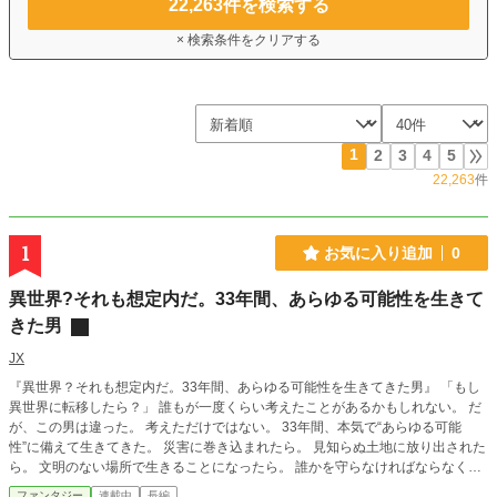
22,263
件を検索する
× 検索条件をクリアする
1
2
3
4
5
22,263
件
1
お気に入り追加
0
異世界?それも想定内だ。33年間、あらゆる可能性を生きて
きた男
JX
『異世界？それも想定内だ。33年間、あらゆる可能性を生きてきた男』 「もし
異世界に転移したら？」 誰もが一度くらい考えたことがあるかもしれない。 だ
が、この男は違った。 考えただけではない。 33年間、本気で“あらゆる可能
性”に備えて生きてきた。 災害に巻き込まれたら。 見知らぬ土地に放り出された
ら。 文明のない場所で生きることになったら。 誰かを守らなければならなくな
ったら。 そして――もし、本当に異世界へ行くことになったら。 現代で33年間
ファンタジー
連載中
長編