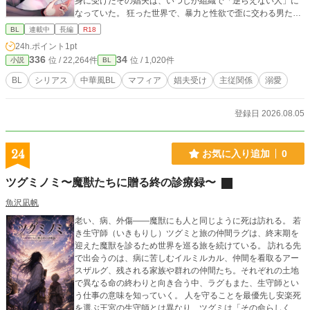
身に受けたその娼夫は、いつしか組織で「逆らえない人」に
なっていた。 狂った世界で、暴力と性欲で歪に交わる男たち
の物語。
BL
連載中
長編
R18
24h.ポイント
1pt
336
34
位 / 22,264件
位 / 1,020件
小説
BL
BL
シリアス
中華風BL
マフィア
娼夫受け
主従関係
溺愛
登録日 2026.08.05
24
お気に入り追加
0
ツグミノミ〜魔獣たちに贈る終の診療録〜
魚沢凪帆
老い、病、外傷――魔獣にも人と同じように死は訪れる。 若
き生守師（いきもりし）ツグミと旅の仲間ラグは、終末期を
迎えた魔獣を診るため世界を巡る旅を続けている。 訪れる先
で出会うのは、病に苦しむイルミルカル、仲間を看取るアー
スザルグ、残される家族や群れの仲間たち。それぞれの土地
で異なる命の終わりと向き合う中、ラグもまた、生守師とい
う仕事の意味を知っていく。 人を守ることを最優先し安楽死
を選ぶ王宮の生守師とは異なり、ツグミは「その命らしく生