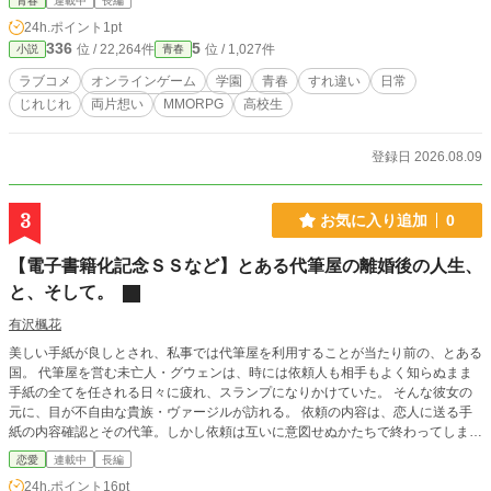
青春
連載中
長編
い相手に、なぜか張り合う自分がいる。 ――彼女の正体を、
24h.ポイント
1pt
オレはまだ知らない。
336
5
位 / 22,264件
位 / 1,027件
小説
青春
ラブコメ
オンラインゲーム
学園
青春
すれ違い
日常
じれじれ
両片想い
MMORPG
高校生
登録日 2026.08.09
3
お気に入り追加
0
【電子書籍化記念ＳＳなど】とある代筆屋の離婚後の人生、
と、そして。
有沢楓花
美しい手紙が良しとされ、私事では代筆屋を利用することが当たり前の、とある
国。 代筆屋を営む未亡人・グウェンは、時には依頼人も相手もよく知らぬまま
手紙の全てを任される日々に疲れ、スランプになりかけていた。 そんな彼女の
元に、目が不自由な貴族・ヴァージルが訪れる。 依頼の内容は、恋人に送る手
紙の内容確認とその代筆。しかし依頼は互いに意図せぬかたちで終わってしま
う。 それでも代筆の合間にグウェンとヴァージルの間で交わされてきた言葉と
恋愛
連載中
長編
手紙が、二人の距離を少しずつ縮めていき、やがて――。 ＊ フランス書院 e-
24h.ポイント
16pt