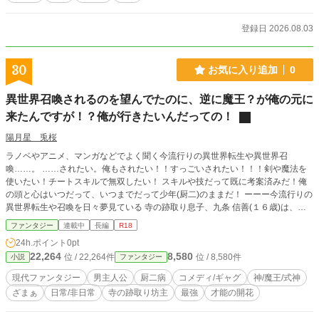
登録日 2026.08.03
30
お気に入り追加
0
異世界召喚されるのを望んでたのに、逆に魔王？が俺の元に
来たんですが！？俺が行きたいんだっての！
陽月星 兎桜
ラノベやアニメ、マンガなどでよく聞く今流行りの異世界転生や異世界召
喚……。 ……されたい。俺もされたい！！すっごいされたい！！！剣や魔法を
使いたい！チートスキルで無双したい！ スキルや技だって既に考案済みだ！俺
の頭と心はいつだって、いつまでだって少年(厨二)のままだ！ ーーー今流行りの
異世界転生や召喚を日々夢見ている 寺の跡取り息子、九条 信善(１６歳)は、今
日も元気に厨二病を発症していたーーー 当然、寺の跡取りなので、仏教系の学
ファンタジー
連載中
長編
R18
校に進学させられるも、 ぶっちゃけ学問にも宗教にも興味が無い信善。 目指す
24h.ポイント
0pt
は剣と魔法の異世界ファンタジー！ しかしこのままでは寺の住職街道真っしぐ
22,264
8,580
位 / 22,264件
位 / 8,580件
小説
ファンタジー
ら！ そこで、最後の頼みの綱であるテンプレ 『神様に会って能力を授けてもら
って転生(転移)する』 を試すべく、神社に行って神頼みをしてみることにしたの
現代ファンタジー
男主人公
厨二病
コメディ/ギャグ
神/魔王/式神
だが、 その結果…… 寺の跡取り坊主が、無自覚のまま憧れの異世界話と似た様
ざまぁ
日常/非日常
寺の跡取り坊主
最強
才能の開花
な非現実を過ごしているお話。