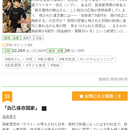
歳フリーター・信之（ノブ）。 ある日、投資家界隈の有名人
「株主優待の桐山さん」こと祖父の広海が突然他界してしま
う。 残された遺言書には――『全財産7.5億円を、孫の信之に
相続する』の文字が！ 突然の悲報と残された巨額の財産に途
方に暮れるのも束の間、 突きつけられた現実は……まさかの
相続税3.8億円（現金納付・期限10ヶ月）という絶望だった！
部屋を埋め尽くす大量の段ボール箱、賞味期限ギリギリの優
経済・企業
連載中
長編
待品、そして迫り来る納税期限。 信之は、超優秀でちょっぴ
24h.ポイント
0pt
り冷徹な若手税理士のご指導の下、決死の相続税攻略に乗り
22,264
38
位 / 22,264件
位 / 38件
小説
経済・企業
出す。 相続税対策、そして、引き継がれる怒涛の株主優待の
先に、信之が見たものとは！ ――これは、どん底フリーター
#桐谷さん
#SE
#株主優待
#株式投資
#システムエンジニア
が亡き祖父の想いを受け継ぎ、自分の人生を切り開いていく
#資産運用
#子ども食堂
#相続
物語。
登録日 2026.08.05
21
お気に入り追加
0
『自己保存国家』
深井零子
国家運営AI〈ヤマト〉が導入された日本。便利で快適になったはずの社会で、技
術者、一般市民、政治家らの視点が交錯し、静かに変質していく日常を描く群像