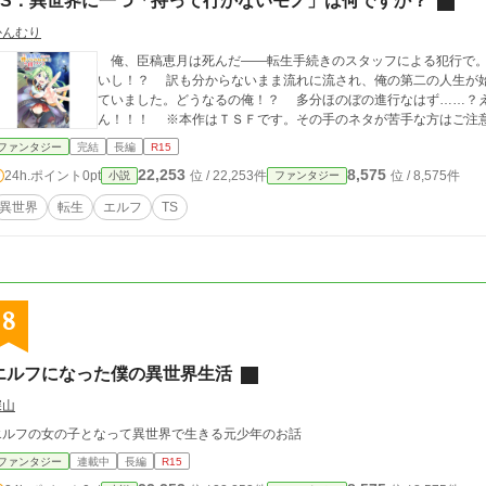
TS．異世界に一つ「持って行かないモノ」は何ですか？
かんむり
俺、臣稿恵月は死んだ――転生手続きのスタッフによる犯行で。
いし！？ 訳も分からないまま流れに流され、俺の第二の人生が
ていました。どうなるの俺！？ 多分ほのぼの進行なはず……？え？シリアスだって？そんなこと知りませ
ん！！！ ※本作はＴＳＦです。その手のネタが苦手な方はご
ファンタジー
完結
長編
R15
22,253
8,575
24h.ポイント
0pt
位 / 22,253件
位 / 8,575件
小説
ファンタジー
異世界
転生
エルフ
TS
8
エルフになった僕の異世界生活
深山
エルフの女の子となって異世界で生きる元少年のお話
ファンタジー
連載中
長編
R15