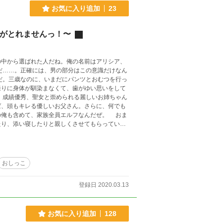
お気に入り追加
23
”がとれませんっ！〜
中から選ばれた人だね。俺の名前はアリシア、
通りに身体が馴染まなくて、歯がゆい思いをして
ば、頭もキレる優しいお父さん。さらに、何でも
も含めて、家族全員エルフなんだぜ。 おま
たり、添い寝したりと親しくさせてもらってい
ギフトみたいなものを俺も使えるけど、これがま
る。この力のおかげで、俺は危機を脱する事が出
おしっこ
登録日 2020.03.13
して待っていてくれ。あぁ、そう言えば、この日
るが、そこは愛嬌って事で。 おっと、そろそろ
の人生日記だけど、いろんな思いが詰まっている
お気に入り追加
128
。 それじゃ、この先で！