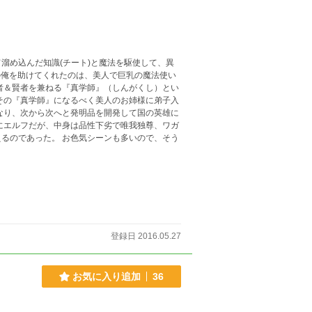
溜め込んだ知識(チート)と魔法を駆使して、異
の俺を助けてくれたのは、美人で巨乳の魔法使い
者＆賢者を兼ねる『真学師』（しんがくし）とい
その『真学師』になるべく美人のお姉様に弟子入
なり、次から次へと発明品を開発して国の英雄に
にエルフだが、中身は品性下劣で唯我独尊、ワガ
るのであった。 お色気シーンも多いので、そう
登録日 2016.05.27
お気に入り追加
36