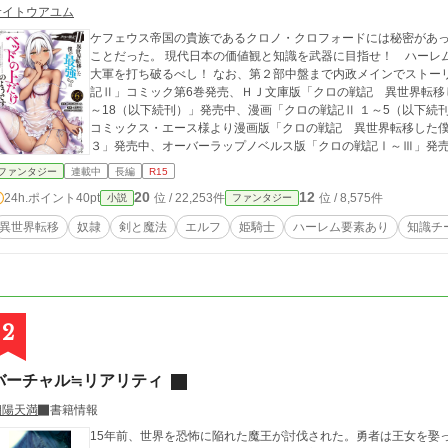
サイトウアユム
ケフェウス帝国の貴族であるクロノ・クロフォードには秘密があっ
ことだった。 現代日本の価値観と知識を武器に目指せ！ ハーレ
大軍を打ち破るべし！ なお、第２部中盤まで内政メインでストーリーが進行します。 ◆連
記Ⅱ」コミック第6巻発売、ＨＪ文庫版「クロの戦記 異世界転移
～18（以下続刊）」発売中、漫画「クロの戦記Ⅱ １～5（以下続刊
コミックス・エース様より漫画版「クロの戦記 異世界転移した
３」発売中、オーバーラップノベルス版「クロの戦記Ⅰ～Ⅲ」発
ファンタジー
連載中
長編
R15
20
12
24h.ポイント
40pt
位 / 22,253件
位 / 8,575件
小説
ファンタジー
異世界転移
奴隷
剣と魔法
エルフ
姫騎士
ハーレム要素あり
知識チ
2
バーチャル≒リアリティ
朝陽天満
書籍情報
15年前、世界を恐怖に陥れた魔王が討伐された。勇者は王女を娶