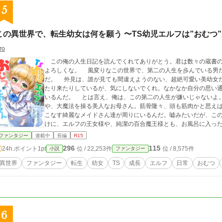
5
この異世界で、転生幼女は何を願う 〜TS幼児エルフは”おむつ
ro
この俺の人生日記を読んでくれてありがとう。君は数々の蔵書の
よろしくな。 風変りなこの世界で、第二の人生を歩んでいる男だ……。正確には、男の部分はこの意識だけなん
だ。 外見は、誰が見ても間違えようのない、超絶可愛い美幼女だ。三歳なのに、いまだにパンツとおむつを行っ
たり来たりしているが、気にしないでくれ。なかなか自分の思い
いるんだ。 とは言え、俺は、この第二の人生が嫌いじゃないよ。成績優秀、聖女と崇められる麗しいお姉ちゃん
や、大魔法を操る美人なお母さん。筋骨隆々、頭も筋肉かと思え
こなす綺麗なメイドさん達が周りにいるんだ。嘘みたいだが、この俺
けに、エルフの王女様や、純潔の百合魔王様とも、お風呂に入っ
る。 俺は、家族やたくさんの仲間に愛されながら、スクスク成長しているから、ずっとこのままで良いと思って
ファンタジー
連載中
長編
R15
いるのさ。元の世界に帰りたいなんて、微塵も感じた事がない。 まぁ、一見平穏そうに聞こえるけど、命を狙わ
296
115
24h.ポイント
1pt
位 / 22,253件
位 / 8,575件
小説
ファンタジー
れる危険な目にも度々遭遇したけどね。世に言う、チートだとか
た使いづらい。肝心な時しか使えない上に、命まで削ってきやが
異世界
ファンタジー
転生
幼女
TS
成長
エルフ
日常
おむつ
来たんで、文句は言えないがな。 そんな力に頼らなくても、俺は、チート級の両親の子供だ。多分、成長すれば
かなり有能な能力者になれると思っている。 なれなかったら？ そんな先の話は分からんね。俺がどうなってい
くのか、この綴られる日記に新しいページが生まれるまで、期待
記で、俺は自分の事を気取って「自分」って呼ぶようにしてい
俺の女児ボディが覚めそうなんで、この辺で失礼するよ。長い俺
6
んだ。 君が、最後まで読んで、この俺と分かち合ってくれる事を願っているよ