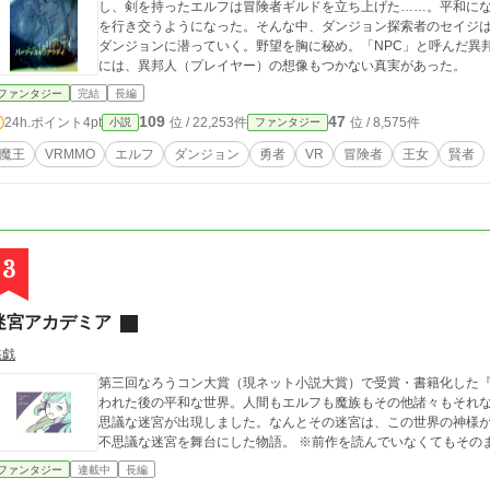
し、剣を持ったエルフは冒険者ギルドを立ち上げた……。平和に
を行き交うようになった。そんな中、ダンジョン探索者のセイジ
ダンジョンに潜っていく。野望を胸に秘め。「NPC」と呼んだ異邦
には、異邦人（プレイヤー）の想像もつかない真実があった。
ファンタジー
完結
長編
109
47
24h.ポイント
4pt
位 / 22,253件
位 / 8,575件
小説
ファンタジー
魔王
VRMMO
エルフ
ダンジョン
勇者
VR
冒険者
王女
賢者
3
迷宮アカデミア
悠戯
第三回なろうコン大賞（現ネット小説大賞）で受賞・書籍化した『
われた後の平和な世界。人間もエルフも魔族もその他諸々もそれ
思議な迷宮が出現しました。なんとその迷宮は、この世界の神様
不思議な迷宮を舞台にした物語。 ※前作を読んでいなくてもその
ファンタジー
連載中
長編