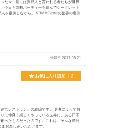
なった今、世には異邦人と言われる者たちが世界
は、今日も臨時パーティーを組んでシークレット
人を蹴倒しながら。 VRMMOの中の世界の裏側
登録日 2017.05.21
お気に入り追加
2
迷宮レストラン』の続編です。 勇者によって救
なりに仲良く楽しくやっている世界に、ある日不
が創ったものだったのです。これは、そんな摩訶
ままお楽しみいただけます。