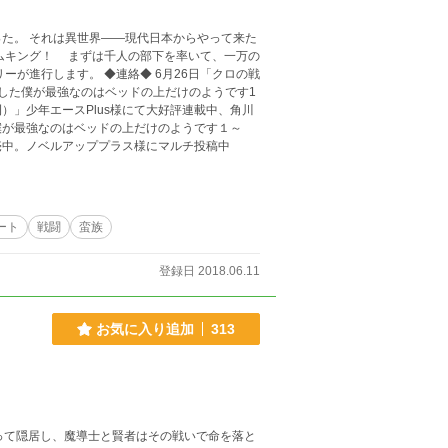
た。 それは異世界――現代日本からやって来た
ムキング！ まずは千人の部下を率いて、一万の
絡◆ 6月26日「クロの戦
した僕が最強なのはベッドの上だけのようです1
）」少年エースPlus様にて大好評連載中、角川
僕が最強なのはベッドの上だけのようです１～
売中。ノベルアッププラス様にマルチ投稿中
ート
戦闘
蛮族
登録日 2018.06.11
お気に入り追加
313
って隠居し、魔導士と賢者はその戦いで命を落と