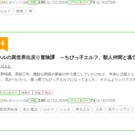
190
73
24h.ポイント
2pt
位 / 22,253件
位 / 8,575件
小説
ファンタジー
エルフ
勇者
神
4
ハルの異世界出戻り冒険譚 ～ちびっ子エルフ、獣人仲間と逃
実川えむ
飯野晴真。高校三年。微妙な関係の家族の中で過ごしていたけれど、年末に父親とと
。 気がついたら、素っ裸でちびっ子エルフになってました。 ※どんよりシリアスモードは第一章まで。それ以降もポチポチあるか
も。
ファンタジー
連載中
長編
R15
190
73
24h.ポイント
2pt
位 / 22,253件
位 / 8,575件
小説
ファンタジー
異世界転移
剣と魔法
エルフ
ショタ
男主人公
人外
若干シリアス