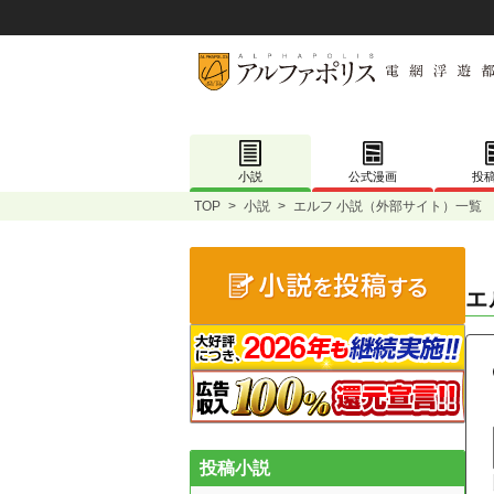
小説
公式漫画
投
TOP
>
小説
>
エルフ 小説（外部サイト）一覧
エ
投稿小説