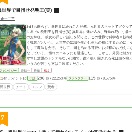
またな！
異世界で目指せ発明王(笑)
朝倉一二三
わけも解らず、異世界に紛れこんだ俺、元世界のネットでググッて
世界での発明王を目指せ(笑) 異世界に迷い込み、野垂れ死に寸前
のお姉様。 彼女の詳しい話しを聞くと、この世界で科学者＆技術
う職業だという。 元世界の知識を生かし生活の糧にするために、
りして魔法を会得。 そして、国を治める可愛いお姫様のお抱えに
なっていく。 憧れのエルフにも遭遇した。 しかし、外見は確か
ママし放題のトンデモない代物で、散々振り回される俺は頭を抱え
いうのが苦手な方はご遠慮ください。
ファンタジー
連載中
長編
R15
296
115
24h.ポイント
1pt
位 / 22,253件
位 / 8,575件
小説
ファンタジー
異世界
チート
エルフ
賢者
7