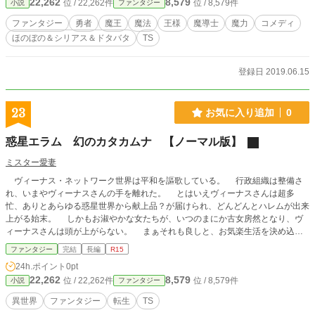
22,262
8,579
位 / 22,262件
位 / 8,579件
小説
ファンタジー
ファンタジー
勇者
魔王
魔法
王様
魔導士
魔力
コメディ
ほのぼの＆シリアス＆ドタバタ
TS
登録日 2019.06.15
23
お気に入り追加
0
惑星エラム 幻のカタカムナ 【ノーマル版】
ミスター愛妻
ヴィーナス・ネットワーク世界は平和を謳歌している。 行政組織は整備さ
れ、いまやヴィーナスさんの手を離れた。 とはいえヴィーナスさんは超多
忙、ありとあらゆる惑星世界から献上品？が届けられ、どんどんとハレムが出来
上がる始末。 しかもお淑やかな女たちが、いつのまにか古女房然となり、ヴ
ィーナスさんは頭が上がらない。 まぁそれも良しと、お気楽生活を決め込む
はずが…… ついに造化三神の最高神、『天之御中主神（あめのみなかぬしの
ファンタジー
完結
長編
R15
かみ）』様が出てきた。 惑星エラム、最後のシリーズ、二度あることは三度
24h.ポイント
0pt
ある、ヴィーナスさんはどうなるの？
22,262
8,579
位 / 22,262件
位 / 8,579件
小説
ファンタジー
異世界
ファンタジー
転生
TS