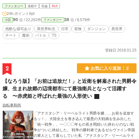
ファンタジー
連載中
長編
R15
24h.ポイント
6pt
90
38
位 / 22,262件
位 / 8,579件
小説
ファンタジー
残酷な描写あり
異世界転生
日常
冒険
ダンジョン
異世界
チート
魔術
バトル
TS
登録日 2018.01.25
2
お気に入り追加
2
【なろう版】「お前は追放だ！」と近衛を解雇された男爵令
嬢、生まれ故郷の辺境都市にて最強衛兵となって活躍す
る 〜赤虎姫と呼ばれた最強の人形使い
自転車和尚
「アナスタシア・リーベルライト男爵令嬢……お前を追放す
るッ！」 大陸全土を巻き込んで最悪の大戦禍を生み出した
「統一戦争」、一〇〇〇年もの長き間続いた終わりのない戦
争がついに終結した。 戦争の勝利者であるゼルヴァイン帝国
の軍人として暮らしていた私「アナスタシア・リーベルライ