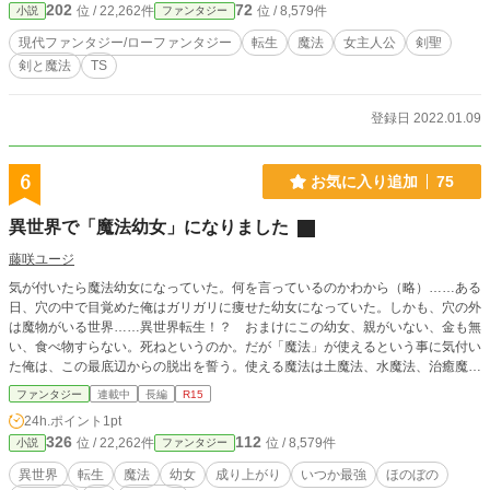
202
72
位 / 22,262件
位 / 8,579件
小説
ファンタジー
女子高生として悩んでいるが……。 この世界は異世界から
の侵略者……降魔（デーモン）に悩まされていて……放って
現代ファンタジー/ローファンタジー
転生
魔法
女主人公
剣聖
おけば降魔（デーモン）に滅ぼされてしまうかもしれない？
剣と魔法
TS
灯は前世から引き継いだ他を圧倒する身体能力と、それを
生かした異世界最強の剣術ミカガミ流を駆使して降魔（デー
モン）に立ち向かう。 現代日本に蘇った異世界最強の剣聖
登録日 2022.01.09
（ソードマスター）新居 灯の戦いが……今始まる！ 二〇二
二年九月一四日完結いたしました。 第5回ツギクル小説大
賞 AI審査賞（ファンタジー） 受賞
6
お気に入り追加
75
異世界で「魔法幼女」になりました
藤咲ユージ
気が付いたら魔法幼女になっていた。何を言っているのかわから（略）……ある
日、穴の中で目覚めた俺はガリガリに痩せた幼女になっていた。しかも、穴の外
は魔物がいる世界……異世界転生！？ おまけにこの幼女、親がいない、金も無
い、食べ物すらない。死ねというのか。だが「魔法」が使えるという事に気付い
た俺は、この最底辺からの脱出を誓う。使える魔法は土魔法、水魔法、治癒魔
法……ちょっと、地味なラインナップかもしれないけど、まぁ悪くはない。魔物
ファンタジー
連載中
長編
R15
を倒してレベルを上げて、強くなる……その前に、まずは生き延びないと。食べ
24h.ポイント
1pt
物はどこにあるのかな？
326
112
位 / 22,262件
位 / 8,579件
小説
ファンタジー
異世界
転生
魔法
幼女
成り上がり
いつか最強
ほのぼの