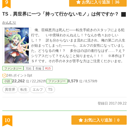
9
お気に入り追加
36
TS．異世界に一つ「持って行かないモノ」は何ですか？
かんむり
俺、臣稿恵月は死んだ――転生手続きのスタッフによる犯
行で。 いや意味わかんねえし！？なんか色々おかしい
し！？ 訳も分からないまま流れに流され、俺の第二の人生
が始まってしまった―――ら、エルフの女性になっていまし
た。どうなるの俺！？ 多分ほのぼの進行なはず……？え？
シリアスだって？そんなこと知りません！！！ ※本作はＴ
ＳＦです。その手のネタが苦手な方はご注意くださいませ。
ファンタジー
完結
長編
R15
24h.ポイント
0pt
22,262
8,579
位 / 22,262件
位 / 8,579件
小説
ファンタジー
異世界
転生
エルフ
TS
登録日 2017.09.22
10
お気に入り追加
0