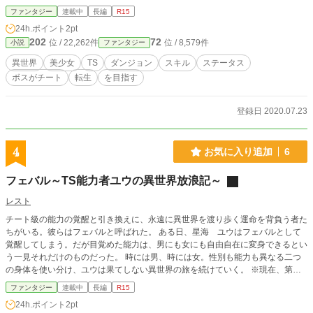
ファンタジー
連載中
長編
R15
24h.ポイント
2pt
202
72
位 / 22,262件
位 / 8,579件
小説
ファンタジー
異世界
美少女
TS
ダンジョン
スキル
ステータス
ボスがチート
転生
を目指す
登録日 2020.07.23
4
お気に入り追加
6
フェバル～TS能力者ユウの異世界放浪記～
レスト
チート級の能力の覚醒と引き換えに、永遠に異世界を渡り歩く運命を背負う者た
ちがいる。彼らはフェバルと呼ばれた。 ある日、星海 ユウはフェバルとして
覚醒してしまう。だが目覚めた能力は、男にも女にも自由自在に変身できるとい
う一見それだけのものだった。 時には男、時には女。性別も能力も異なる二つ
の身体を使い分け、ユウは果てしない異世界の旅を続けていく。 ※現在、第三
章「二つの世界と二つの身体」連載中。各章で異なる世界が舞台ですので、ここ
ファンタジー
連載中
長編
R15
から読み始めても楽しめると思います。小説家になろう、ハーメルン、カクヨム
24h.ポイント
2pt
にも同じ作品を置いています。