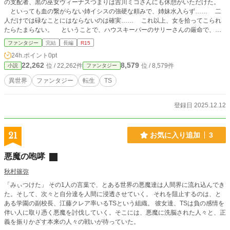
の支配者、黒の巫女ヴィーナスつまりは吉川ミコさんにも休憩がいただけた。
といっても血の繋がらない姉イシスの強硬な頼みで、姉妹水入らず…… 二
人だけでは碌なことにはならないのは確実…… これ以上、女を拾ってこられ
たらたまらない。 ということで、ハウスキーパーのサリーさんの厳命で、ク
リームヒルトさんがお目付け役に…… この惑星『蓬莱』で、クリームヒルト
ファンタジー
完結
長編
R15
さんはかけがえのない友達が出来た……そして厄介なお仕事が…… 『惑星エ
24h.ポイント
0pt
ラムより愛をこめて』から『惑星エラム 幻のカタカムナ』までの百年紀のサイ
22,262
8,579
位 / 22,262件
位 / 8,579件
小説
ファンタジー
ドストーリー…… 『百年紀のカレンダー』シリーズの第一集。
異世界
ファンタジー
転生
TS
登録日 2025.12.12
21
お気に入り追加
3
悪魔の咆哮
秋村篠弥
「みぃつけた」 その1人の言葉で、とある世界の悪魔達は人間界に流れ込んでき
た。そして、次々と自分達を人間に浸透させていく。 それを阻止するのは、と
ある学園の副校長、江藤クレア率いるTSという組織。 彼女達、TSは負の感情を
伴い人に取り憑く悪魔を討伐していく。そこには、悪魔に洗脳された人々と、正
義を振りかざす本来の人々の戦いが待っていた。