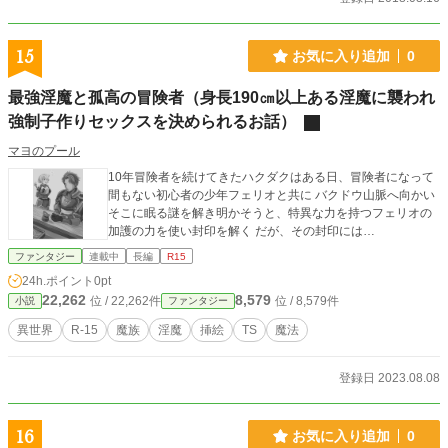
15
お気に入り追加
0
最強淫魔と孤高の冒険者（身長190㎝以上ある淫魔に襲われ
強制子作りセックスを決められるお話）
マヨのプール
10年冒険者を続けてきたハクダクはある日、冒険者になって
間もない初心者の少年フェリオと共に バクドウ山脈へ向かい
そこに眠る謎を解き明かそうと、特異な力を持つフェリオの
加護の力を使い封印を解く だが、その封印には…
ファンタジー
連載中
長編
R15
24h.ポイント
0pt
22,262
8,579
位 / 22,262件
位 / 8,579件
小説
ファンタジー
異世界
R-15
魔族
淫魔
挿絵
TS
魔法
登録日 2023.08.08
16
お気に入り追加
0