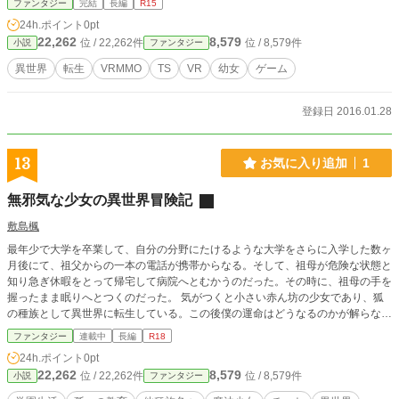
ファンタジー
完結
長編
R15
24h.ポイント
0pt
22,262
8,579
位 / 22,262件
位 / 8,579件
小説
ファンタジー
異世界
転生
VRMMO
TS
VR
幼女
ゲーム
登録日 2016.01.28
13
お気に入り追加
1
無邪気な少女の異世界冒険記
敷島楓
最年少で大学を卒業して、自分の分野にたけるような大学をさらに入学した数ヶ
月後にて、祖父からの一本の電話が携帯からなる。そして、祖母が危険な状態と
知り急ぎ休暇をとって帰宅して病院へとむかうのだった。その時に、祖母の手を
握ったまま眠りへとつくのだった。 気がつくと小さい赤ん坊の少女であり、狐
の種族として異世界に転生している。この後僕の運命はどうなるのかが解らない
が、新しい命なのだから頑張ろうと考える。 そして、ある日をいっかけにて、
ファンタジー
連載中
長編
R18
数年の歳が過ぎた頃に学校に行ける事が解り学園を満喫しながら冒険をしていく
24h.ポイント
0pt
お話しです。 学園に通えるようになるには、人間で言えば七歳ですが、狐族の
22,262
8,579
位 / 22,262件
位 / 8,579件
小説
ファンタジー
為、十二歳で学校に通えるようになります。 学園で生活し、勉強や冒険者の知
識を学びながら仲間を作りわいわいする生活をしていくお話しです。