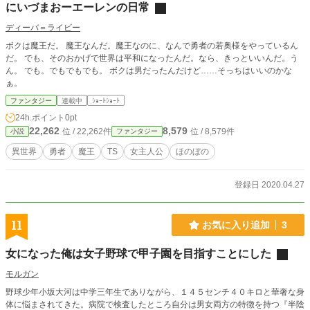
にいづまおーエーレンの日常
ディーバ＝ライビー
ボクは魔王だ。 魔王なんだ。魔王なのに、なんで勇者の若奥様をやっているん
だ。 でも、そのおかげで世界は平和になったんだ。なら、きっといいんだ。う
ん。 でも。でもでもでも。 ボクは男だったんだけど……そっちはいいのかな
ぁ。
ファンタジー
連載中
ｼｮｰﾄｼｮｰﾄ
24h.ポイント
0pt
22,262
8,579
位 / 22,262件
位 / 8,579件
小説
ファンタジー
異世界
勇者
魔王
TS
女主人公
ほのぼの
登録日 2020.04.27
11
お気に入り追加
3
女になった俺は女子野球で甲子園を目指すことにした
モルガン
野球少年小坂大河は中学三年生でありながら、１４５センチ４０キロと華奢な身
体に悩まされてきた。病院で検査したところ自分は男女両方の特徴を持つ『半陰