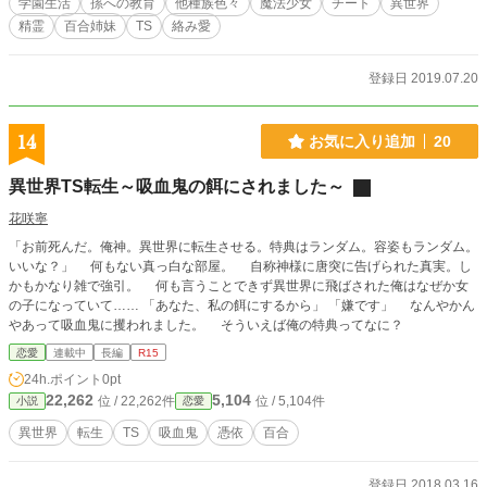
学園生活
孫への教育
他種族色々
魔法少女
チート
異世界
精霊
百合姉妹
TS
絡み愛
登録日 2019.07.20
14
お気に入り追加
20
異世界TS転生～吸血鬼の餌にされました～
花咲寧
「お前死んだ。俺神。異世界に転生させる。特典はランダム。容姿もランダム。
いいな？」 何もない真っ白な部屋。 自称神様に唐突に告げられた真実。し
かもかなり雑で強引。 何も言うことできず異世界に飛ばされた俺はなぜか女
の子になっていて…… 「あなた、私の餌にするから」 「嫌です」 なんやかん
やあって吸血鬼に攫われました。 そういえば俺の特典ってなに？
恋愛
連載中
長編
R15
24h.ポイント
0pt
22,262
5,104
位 / 22,262件
位 / 5,104件
小説
恋愛
異世界
転生
TS
吸血鬼
憑依
百合
登録日 2018.03.16