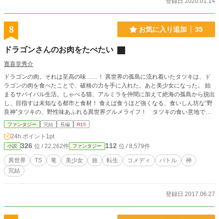
登録日 2020.01.14
8
お気に入り追加
35
ドラゴンさんのお肉をたべたい
寛喜堂秀介
ドラゴンの肉。それは至高の味……！ 異世界の孤島に流れ着いたタツキは、ド
ラゴンの肉を食べたことで、破格の力を手に入れた。あと美少女になった。 始
まるサバイバル生活。しゃべる猫、アルミラを仲間に加えて絶海の孤島から脱出
し、目指すは未知なる都市と食材！ 食えば食うほど強くなる、食いしん坊な“野
良神”タツキの、野性味あふれる異世界グルメライフ！ タツキの食い意地で世
界がヤバい！？ ／本編完結しました！
ファンタジー
完結
長編
R15
24h.ポイント
1pt
326
112
位 / 22,262件
位 / 8,579件
小説
ファンタジー
異世界
TS
竜
美少女
旅
転生
コメディ
バトル
神
完結
登録日 2017.06.27