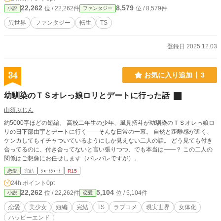
22,262
8,579
位 / 22,262件
位 / 8,579件
小説
ファンタジー
異世界
ファンタジー
転生
TS
登録日 2025.12.03
34
お気に入り追加
3
幼馴染のＴＳオレっ娘ロリとデートに行った話
山須ぶじん
約5000字ほどの短編。 高校二年生の少年、風見拓斗が幼馴染のＴＳオレっ娘ロ
リの日下部由宇とデートに行く――そんな日常の一幕。 自然と距離感が近く、
ケンカしてもイチャついているようにしか見えない二人の話。 どう見ても付き
合ってるのに、付き合ってないと言い張りつつ、でも本当は――？ この二人の
関係はご想像にお任せします（バレバレですが）。
恋愛
完結
ｼｮｰﾄｼｮｰﾄ
R15
24h.ポイント
0pt
22,262
5,104
位 / 22,262件
位 / 5,104件
小説
恋愛
恋愛
美少女
短編
完結
TS
ラブコメ
現実世界
女体化
ハッピーエンド