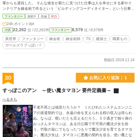
軍からも退役した。 そんな彼女が新たに見つけた仕事は人を幸せにする家やイ
ンテリアを錬金術で作るという「ビルディングコーディネイター」という仕事だ
った。 これは、新たに彼女が歩んだ、とある人生の記録である。
ファンタジー
連載中
長編
R15
24h.ポイント
0pt
22,262
8,579
位 / 22,262件
位 / 8,579件
小説
ファンタジー
異世界
ファンタジー
錬金術
錬金術師
TS
建築士
職業もの
ガールズラブっぽい？
登録日 2019.11.14
30
お気に入り追加
1
すっぽこのアン ～使い魔タマヨン 要件定義書～
へるきち
不老不死とは福音だろうか？ くたびれたシステムエンジニ
アの派遣契約では、永遠の命を支えられる程の収入は得られ
ぬ。ならば、呪いだとも言えるだろう。５０過ぎて独り身の
おっさんタマヨンは、ある日公園で不可視の魔法少女を拾
う。竹取の翁にでもなったつもりで魔法少女を育てるタマヨ
ン。魔法少女は、タマヨンに悪魔の契約を迫る。使い魔とな