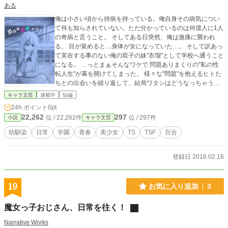
ある
俺は小さい頃から持病を持っている。俺自身その病気につい
て何も知らされていない。ただ分かっているのは何億人に1人
の奇病と言うこと。 そしてある日突然、俺は激痛に襲われ
る。 目が覚めると…身体が女になっていた…。 そして訳あっ
て実在する事のない俺の双子の妹"衣瑠"として学校へ通うこと
になる。 …っとまぁそんなワケで 問題ありまくりの"私の性
転人生"が幕を開けてしまった。 様々な"問題"を抱えるヒトた
ちとの出会いを繰り返して、結局ワタシはどうなっちゃうん
だろ… はぁ…
キャラ文芸
連載中
短編
24h.ポイント
0pt
22,262
297
位 / 22,262件
位 / 297件
小説
キャラ文芸
幼馴染
日常
学園
青春
美少女
TS
TSF
百合
登録日 2018.02.16
19
お気に入り追加
3
魔女っ子おじさん、日常を往く！
Narrative Works