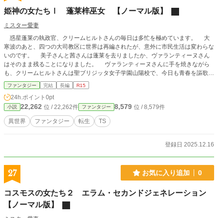
姫神の女たちⅠ 蓬莱梓巫女 【ノーマル版】
ミスター愛妻
惑星蓬莱の執政官、クリームヒルトさんの毎日は多忙を極めています。 大
寒波のあと、四つの大司教区に世界は再編されたが、意外に市民生活は変わらな
いのです。 美子さんと茜さんは蓬莱を去りましたか、ヴァランティーヌさん
はそのまま残ることになりました。 ヴァランティーヌさんに手を焼きながら
も、クリームヒルトさんは聖ブリジッタ女子学園山陽校で、今日も青春を謳歌し
ています。 百年紀のカレンダーのスピンオフ、『姫神の女たち』シリーズの
ファンタジー
完結
長編
R15
第一短編集。 蓬莱グランドツァーの続編にあたります。
24h.ポイント
0pt
22,262
8,579
位 / 22,262件
位 / 8,579件
小説
ファンタジー
異世界
ファンタジー
転生
TS
登録日 2025.12.16
27
お気に入り追加
0
コスモスの女たち２ エラム・セカンドジェネレーション
【ノーマル版】