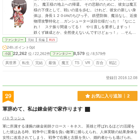
た。 魔王様の地上への帰還。 その悲願のために、彼女は魔王
様の下僕として、戦いの道を歩む。 けれど、彼女の新しい身
体は、身長１２０cmのちびっ子。 鉄壁防御、魔法なし、近接
物理攻撃特化と…ガンシューター涙目仕様だった！ 「なにこ
れ！ ステ振り間違ってる！ やり直しを要求しますっ！
鉄くず錬成とか、全然使えないんですけどぉっ！」 …そんな
感じで始まる異世界戦記物語っ！ それと…TS要素とか百合要
ファンタジー
完結
長編
R15
素が色々と…なので、予めご了承ください。 なろうにて連載
24h.ポイント
0pt
中！ sinoobi.com期待の小説週間ランキング最高２９位を
22,262
8,579
位 / 22,262件
位 / 8,579件
小説
ファンタジー
記録！ ※表紙の娘が主人公です。 ※1/6 表紙画像を新年仕
様に差し替え！ 01/17 本作品は一旦完結としました。 尚、
異世界
転生
完結
最強
魔王
TS
VR
百合
戦記
連載中の第三部はそのまま新作「今日から、私も魔法少女
っ！ 撃てーっ！ 必殺のパンツァーファウストッ！ ……
って、なんか思ってたのと違うよ？」へ移行。 続きはそちら
登録日 2016.12.08
にて、連載中！
29
お気に入り追加
2
軍辞めて、私は錬金術で家作ります
パトラッシュ
軍に所属する凄腕の錬金術師クロース・キネス。 英雄と呼ばれるほどの活躍を
した彼はある時、戦争中に重傷を負い敵軍に捕らえられ、人体実験の結果身体を
女性に改造されてしまう。 戦争で右腕と左眼を失い、婚約者からも逃げられ、