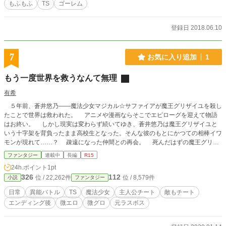
もふもふ
TS
ゴーレム
登録日 2018.06.10
7
お気に入り追加
1
もう一度世界を救うなんて無理
有希
５年前、蒼井悠乃――魔法少女マジカル☆サファイアが魔王グリザイユを殺し
たことで世界は救われた。 アニメや漫画ならそこでエピローグを迎えて物語
はお終い。 しかし現実は変わらず続いてゆき、蒼井悠乃は魔王グリザイユと
いう十字架を背負ったまま高校生となった。そんな彼のもとにかつての相棒イワ
モンが現れて……？ 疎遠になった仲間との再会。 死んだはずの魔王グリザ
イユの影。 かつて世界を危機に陥らせた《怪画》の残党たち。 ５年前に迎
ファンタジー
連載中
長編
R15
えたはずのエピローグ。そこで回収されることのなかった因縁が再び悠乃を魔法
24h.ポイント
1pt
少女としての戦いへと導いてゆく。 かつて世界を救った魔法少女たちは、再
326
112
位 / 22,262件
位 / 8,579件
小説
ファンタジー
び世界を救えるのか！ マグネットマクロリンク様においても、同作を投稿さ
せていただいております。 第１章『エピローグの向こう側』完結 第２章
日常
異能バトル
TS
魔法少女
主人公チート
敵もチート
『魔王が遺した絆』完結 第３章『魔王の血脈』開始
エンディング後
微エロ
微グロ
元ラスボス