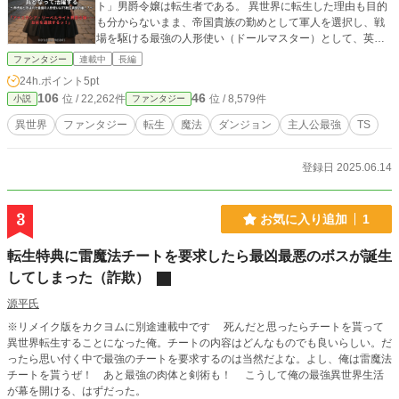
ト」男爵令嬢は転生者である。 異世界に転生した理由も目的
も分からないまま、帝国貴族の勤めとして軍人を選択し、戦
場を駆ける最強の人形使い（ドールマスター）として、英雄
と称され終戦を迎えた。 戦後に帝都近衛部隊へと配属されて
ファンタジー
連載中
長編
いた私は、隊長であるクラーク大佐より解雇・追放を告げら
24h.ポイント
5pt
れた。 帝都で生きていく術を失った私は故郷である辺境都市
106
46
位 / 22,262件
位 / 8,579件
小説
ファンタジー
ライオトリシアへの帰路へと着くことに。 その旅路の中で望
まない婚約から逃げ出してきた侯爵令嬢にして規格外の魔術
異世界
ファンタジー
転生
魔法
ダンジョン
主人公最強
TS
師であるパトリシア・ギルメールと出会った私は彼女と共に
事件に巻き込まれてしまう。 戦争で培った英雄としての能力
とパトリシアの魔術を合わせてバディとなり、困難を乗り越
登録日 2025.06.14
えた私たちは実家を頼り、故郷での新しい生活のため新設さ
れた衛兵隊へ志願する。 衛兵隊で出会った一癖も二癖もある
仲間たちと共に、衛兵としての生活を始めた私とパトリシア
3
お気に入り追加
1
は次第に帝国全土を巻き込む陰謀の渦に巻き込まれること
に……。 最強の人形使いアナスタシアと最強の魔術師令嬢パ
転生特典に雷魔法チートを要求したら最凶最悪のボスが誕生
トリシア、二人の前に待ち受ける運命とは一体？
してしまった（詐欺）
源平氏
※リメイク版をカクヨムに別途連載中です 死んだと思ったらチートを貰って
異世界転生することになった俺。チートの内容はどんなものでも良いらしい。だ
ったら思い付く中で最強のチートを要求するのは当然だよな。よし、俺は雷魔法
チートを貰うぜ！ あと最強の肉体と剣術も！ こうして俺の最強異世界生活
が幕を開ける、はずだった。