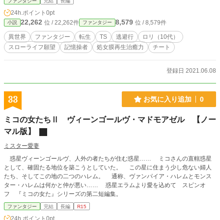
ファンタジー
完結
長編
屋に押し込まれ、大人の言いつけに従い終わりのない単純作
24h.ポイント
0pt
業を こなしながら日々を送っていた。 少女に転生した青年
22,262
8,579
位 / 22,262件
位 / 8,579件
小説
ファンタジー
は最初はこの環境を受け入れていたが、ある時ふと大好きだ
った異世界 転生の物語を思い出す。 テンプレならこういう
異世界
ファンタジー
転生
TS
逃避行
ロリ（10代）
時どうやって切る抜けるのだろうか……。 運命の歯車が噛
スローライフ願望
記憶操者
処女膜再生治癒力
チート
み合った瞬間だった。 少女（青年）はこの異世界で自由に
生きるために考え、前に向かって走り出す。 ――後に素顔
を鉄仮面で隠した少女（青年）はこう悟る。 異世界転生の
登録日 2021.06.08
お作法（テンプレ）通りには人生は上手く運ばないと……。
【お知らせ】2021年6月11日タイトルを変更しました。 仮面
少女の（偽）善的行為 ～異世界転生のお作法（テンプレ）
33
お気に入り追加
0
はママならない～ → さすらい少女♂♀のいばら道 ～異世界
テンプレ生活がママになりません！～
ミコの女たちⅡ ヴィーンゴールヴ・マドモアゼル 【ノー
マル版】
ミスター愛妻
惑星ヴィーンゴールヴ、人外の者たちが住む惑星…… ミコさんの直轄惑星
として、確固たる地位を築こうとしていた。 この星に住まう少し危ない婦人
たち、そしてこの地の二つのハレム。 通称、ヴァンパイア・ハレムとモンス
ター・ハレムは何かと仲が悪い…… 惑星エラムより愛を込めて スピンオ
フ 『ミコの女た』シリーズの第二短編集。
ファンタジー
完結
長編
R15
24h.ポイント
0pt