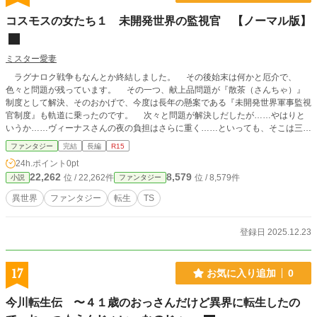
コスモスの女たち１ 未開発世界の監視官 【ノーマル版】
ミスター愛妻
ラグナロク戦争もなんとか終結しました。 その後始末は何かと厄介で、
色々と問題が残っています。 その一つ、献上品問題が『散茶（さんちゃ）』
制度として解決、そのおかげで、今度は長年の懸案である『未開発世界軍事監視
官制度』も軌道に乗ったのです。 次々と問題が解決しだしたが……やはりと
いうか……ヴィーナスさんの夜の負担はさらに重く……といっても、そこは三千
世界でもとびぬけてスケベで百合百合のヴィーナスさん…… まあ、へこたれ
ファンタジー
完結
長編
R15
ずにお仕事に精を出しているようですね…… ラグナロク戦争後も、何かと世
24h.ポイント
0pt
界の為に頑張っているヴィーナスさんに仕える女の物語を集めた第一短編集
22,262
8,579
位 / 22,262件
位 / 8,579件
小説
ファンタジー
異世界
ファンタジー
転生
TS
登録日 2025.12.23
17
お気に入り追加
0
今川転生伝 〜４１歳のおっさんだけど異界に転生したの