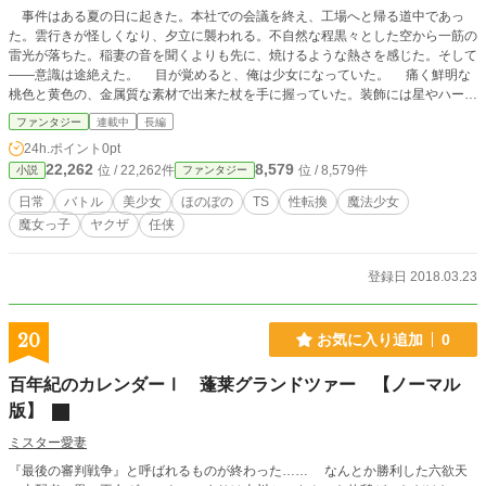
事件はある夏の日に起きた。本社での会議を終え、工場へと帰る道中であっ
た。雲行きが怪しくなり、夕立に襲われる。不自然な程黒々とした空から一筋の
雷光が落ちた。稲妻の音を聞くよりも先に、焼けるような熱さを感じた。そして
――意識は途絶えた。 目が覚めると、俺は少女になっていた。 痛く鮮明な
桃色と黄色の、金属質な素材で出来た杖を手に握っていた。装飾には星やハート
マークを幾つも連ねた彫り込み。先端は八芒星のシンボルと、中心に赤い水晶。
ファンタジー
連載中
長編
水晶を支える土台のようなものは無く、淡い光を放ちながら浮いていた。 こ
24h.ポイント
0pt
うして、俺は魔女っ子に生まれ変わった。悪の組織と戦うはずだった。 しか
22,262
8,579
位 / 22,262件
位 / 8,579件
小説
ファンタジー
し、俺には家族も、仕事もある。悪の組織とばかり戦ってはいられない。魔女っ
子になってしまったとしても、俺の日常を捨てるつもりはない。 こうして俺
日常
バトル
美少女
ほのぼの
TS
性転換
魔法少女
の、魔女っ子としての日常が始まった。
魔女っ子
ヤクザ
任侠
登録日 2018.03.23
20
お気に入り追加
0
百年紀のカレンダーⅠ 蓬莱グランドツァー 【ノーマル
版】
ミスター愛妻
『最後の審判戦争』と呼ばれるものが終わった…… なんとか勝利した六欲天