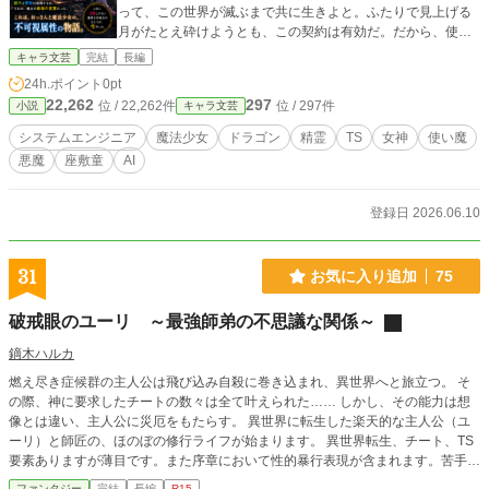
って、この世界が滅ぶまで共に生きよと。ふたりで見上げる
月がたとえ砕けようとも、この契約は有効だ。だから、使い
魔タマヨンは今日も働く。永遠に続く老後生活を支える資金
キャラ文芸
完結
長編
を稼ぐためにー。 使い魔タマヨンの物語 第一部。
24h.ポイント
0pt
22,262
297
位 / 22,262件
位 / 297件
小説
キャラ文芸
システムエンジニア
魔法少女
ドラゴン
精霊
TS
女神
使い魔
悪魔
座敷童
AI
登録日 2026.06.10
31
お気に入り追加
75
破戒眼のユーリ ～最強師弟の不思議な関係～
鏑木ハルカ
燃え尽き症候群の主人公は飛び込み自殺に巻き込まれ、異世界へと旅立つ。 そ
の際、神に要求したチートの数々は全て叶えられた…… しかし、その能力は想
像とは違い、主人公に災厄をもたらす。 異世界に転生した楽天的な主人公（ユ
ーリ）と師匠の、ほのぼの修行ライフが始まります。 異世界転生、チート、TS
要素ありますが薄目です。また序章において性的暴行表現が含まれます。苦手な
方はブラウザバックするか、1章から読むようお願いします。
ファンタジー
完結
長編
R15