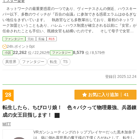
ミスター愛妻
ネットワークの最重要惑星の一つであり、ヴィーナスさんの側近、ハウスキー
パー以下、多数のウイッチが『百合の会議』に参加できる惑星エラムはゆるぎな
い地位をきずいています。 執政官なども多数輩出しており、最初のネットワ
ーク加盟ということもあり、ハレム・ハウス制度が確立される以前に『女官』が
任命されたことも手伝い、既婚女官も結構いたのです。 そして母子で女官に
なっているものもネットワークの中では一番多い…… 英才教育を受けた娘た
ファンタジー
完結
長編
R15
ちゆえ、管理官から執政官へ累進するものも多数いるが……彼女たちは彼女たち
24h.ポイント
0pt
で色々と悩みがあるようですよ…… ラグナロク戦争後も、何かと世界の為に
22,262
8,579
位 / 22,262件
位 / 8,579件
小説
ファンタジー
頑張っているヴィーナスさんに仕える女の物語を集めた第二短編集
異世界
ファンタジー
転生
TS
登録日 2025.12.24
28
お気に入り追加
41
転生したら、ちびロリ娘！ 色々パクって物理最強、兵器錬
成の女王目指します！
MITT
VRガンシューティングのトッププレイヤーだった黒木加奈子
は、病に倒れ異世界の魔王様の下僕くろがねとして、転生し