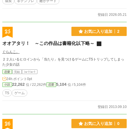
成長
非テンプレ
敵がチート
登録日 2026.05.21
25
お気に入り追加
2
オオアタリ！ ～この作品は書籍化以下略～
ぐらんこ。
２２人いるヒロインから「当たり」を見つけるゲームにTSトリップしてしまっ
た少女の話
恋愛
完結
ｼｮｰﾄｼｮｰﾄ
24h.ポイント
0pt
22,262
5,104
位 / 22,262件
位 / 5,104件
小説
恋愛
TS
ゲーム
登録日 2013.09.10
26
お気に入り追加
0