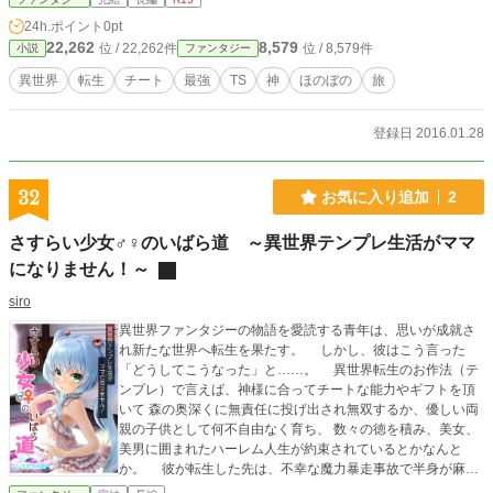
24h.ポイント
0pt
22,262
8,579
位 / 22,262件
位 / 8,579件
小説
ファンタジー
異世界
転生
チート
最強
TS
神
ほのぼの
旅
登録日 2016.01.28
32
お気に入り追加
2
さすらい少女♂♀のいばら道 ～異世界テンプレ生活がママ
になりません！～
siro
異世界ファンタジーの物語を愛読する青年は、思いが成就さ
れ新たな世界へ転生を果たす。 しかし、彼はこう言った
「どうしてこうなった」と……。 異世界転生のお作法（テ
ンプレ）で言えば、神様に合ってチートな能力やギフトを頂
いて 森の奥深くに無責任に投げ出され無双するか、優しい両
親の子供として何不自由なく育ち、 数々の徳を積み、美女、
美男に囲まれたハーレム人生が約束されているとかなんと
か。 彼が転生した先は、不幸な魔力暴走事故で半身が麻痺
した少女だった。醜悪な容姿から 世間から隔絶され薄暗い部