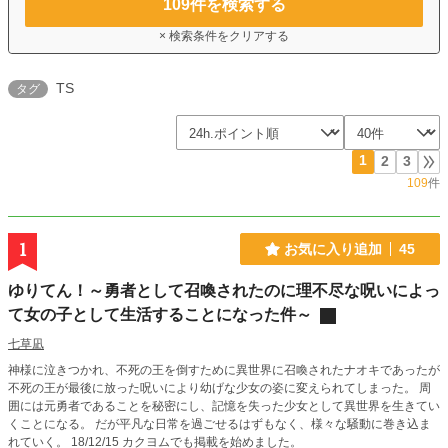
109
件を検索する
× 検索条件をクリアする
TS
タグ
1
2
3
109
件
1
お気に入り追加
45
ゆりてん！～勇者として召喚されたのに理不尽な呪いによっ
て女の子として生活することになった件～
七草凪
神様に泣きつかれ、不死の王を倒すために異世界に召喚されたナオキであったが
不死の王が最後に放った呪いにより幼げな少女の姿に変えられてしまった。 周
囲には元勇者であることを秘密にし、記憶を失った少女として異世界を生きてい
くことになる。 だが平凡な日常を過ごせるはずもなく、様々な騒動に巻き込ま
れていく。 18/12/15 カクヨムでも掲載を始めました。