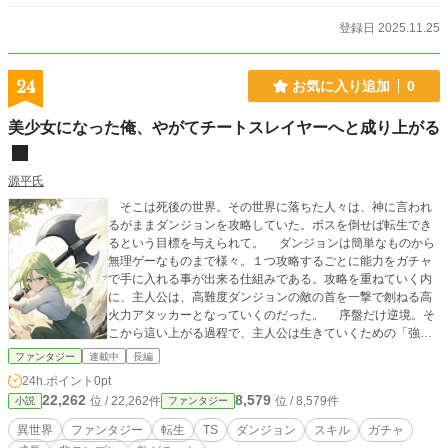
登録日 2025.11.25
24
お気に入り追加
0
美少女になった俺、やがてチートスレイヤーへと成り上がる
源平氏
そこは死後の世界。その世界に落ちた人々は、神に言われ
るがままダンジョンを攻略していた。ボスを倒せば転生でき
るという目標を与えられて。 ダンジョンは簡単なものから
無理ゲーなものまで様々。１つ攻略するごとに能力をガチャ
で手に入れる事が出来る仕組みである。攻略を重ねていく内
に、主人公は、高難度ダンジョンの敵の首を一撃で刎ねる高
火力アタッカーとなっていくのだった。 序盤だけ逆境。そ
こから這い上がる過程で、主人公は生きていくための「強
さ」を手に入れていく。
ファンタジー
連載中
長編
24h.ポイント
0pt
22,262
8,579
位 / 22,262件
位 / 8,579件
小説
ファンタジー
異世界
ファンタジー
転生
TS
ダンジョン
スキル
ガチャ