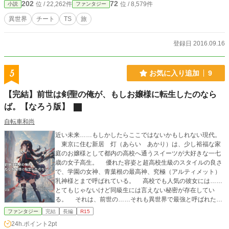
202
72
位 / 22,262件
位 / 8,579件
小説
ファンタジー
異世界
チート
TS
旅
登録日 2016.09.16
5
お気に入り追加
9
【完結】前世は剣聖の俺が、もしお嬢様に転生したのなら
ば。【なろう版】
自転車和尚
近い未来……もしかしたらここではないかもしれない現代。
東京に住む新居 灯（あらい あかり）は、少し裕福な家
庭のお嬢様として都内の高校へ通うスイーツが大好きな一七
歳の女子高生。 優れた容姿と超高校生級のスタイルの良さ
で、学園の女神、青葉根の最高神、究極（アルティメット）
乳神様とまで呼ばれている。 高校でも人気の彼女には……
とてもじゃないけど同級生には言えない秘密が存在してい
る。 それは、前世の……それも異世界で最強と呼ばれた剣
聖（ソードマスター）、ノエル・ノーランド（♂）の記憶。
ファンタジー
完結
長編
R15
どうして異世界で生きていた俺が現代日本へと、しかも女
24h.ポイント
2pt
子高生として転生したのか？ そんな前世の記憶と、現世の