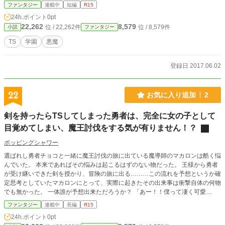
ファンタジー
連載中
短編
R15
24h.ポイント
0pt
22,262
8,579
位 / 22,262件
位 / 8,579件
小説
ファンタジー
TS
学園
悪魔
登録日 2017.06.02
22
お気に入り追加
2
剣を持ったらTSしてしまった勇者は、完全に女の子として
目覚めてしまい、魔王討伐をする気が有りません！？
ポッピングシャワー
選ばれし勇者チョコと一緒に魔王討伐の旅に出ている魔導師のマカロンは酷く悩
んでいた。 本来であればその悩みは起こるはずのない物だった。 王様から勇者
が受け継いできた剣を授かり、冒険の旅に出る………この流れを予想というか確
定思考としていたマカロンにとって、実際に起きたその出来事は衝撃自体の何物
でも無かった。 一体誰が予想出来ただろうか？ 「あー！！僕って凄く可愛
い！！なんか懐かしい可愛さ？兎にも角にも可愛い〜！！！！」 剣を授かった
ファンタジー
連載中
長編
R15
瞬間、勇者がTSするなんて……。 そして勇者が自分の見た目に好意を抱き過ぎ
24h.ポイント
0pt
る、ナルシストになるなんて……。