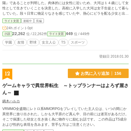
陽』であることが判明した。肉体的には女性に近いため、大河は１４歳にして女
性として生きていくことを決意した。高校に入学した大河は女子生徒として暮ら
していた。段々日常に物足りなさを感じていた中、熱心にビラを配る少女と出会
う。彼女の名前は大沢青空。この学園に女子野球部を作り、全国大会が行われる
ライト文芸
連載中
長編
甲子園への出場を目指しているとの事。明朗快活な彼女に引っ張られるように、
24h.ポイント
0pt
野球への情熱を取り戻していく大河。チームメイトと共に女子野球で甲子園を目
22,262
449
位 / 22,262件
位 / 449件
小説
ライト文芸
指す事になった元少年の一風変わったおはなし。
学園
友情
野球
女主人公
TS
スポーツ
登録日 2018.01.30
12
お気に入り追加
156
ゲームキャラで異世界転生 ～トップランナーはよろず屋さ
ん～
鏑木ハルカ
VRMMO全盛期にレトロ系MMORPGをプレイしていた主人公は、いつの間にか
異世界に放り出された。しかも大平原のど真ん中、目の前には迷宮があるだけ。
そこで保護した幼女と生き抜く為に物作りに励むお話です。 この作品はTS成分
および性的な表現を含みます。苦手な方はご注意ください。