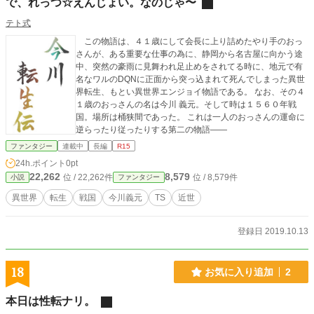
で、れっつ☆えんじょい。なのじゃ〜
テト式
この物語は、４１歳にして会長に上り詰めたやり手のおっ
さんが、ある重要な仕事の為に、静岡から名古屋に向かう途
中、突然の豪雨に見舞われ足止めをされてる時に、地元で有
名なワルのDQNに正面から突っ込まれて死んでしまった異世
界転生、もとい異世界エンジョイ物語である。 なお、その４
１歳のおっさんの名は今川 義元。そして時は１５６０年戦
国。場所は桶狭間であった。 これは一人のおっさんの運命に
逆らったり従ったりする第二の物語――
ファンタジー
連載中
長編
R15
24h.ポイント
0pt
22,262
8,579
位 / 22,262件
位 / 8,579件
小説
ファンタジー
異世界
転生
戦国
今川義元
TS
近世
登録日 2019.10.13
18
お気に入り追加
2
本日は性転ナリ。